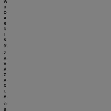
W
B
O
A
R
D
I
N
G
Z
A
V
A
Z
A
D
L
A
O
B