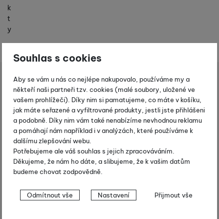
k
t
y
Souhlas s cookies
obuv
Dětské rukavice
Leki Worldcup S Junior black- červené
Aby se vám u nás co nejlépe nakupovalo, používáme my a
Shopio demo
někteří naši partneři tzv. cookies (malé soubory, uložené ve
vašem prohlížeči). Díky nim si pamatujeme, co máte v košíku,
Fotografie
-10 %
jak máte seřazené a vyfiltrované produkty, jestli jste přihlášeni
a podobně. Díky nim vám také nenabízíme nevhodnou reklamu
a pomáhají nám například i v analýzách, které používáme k
dalšímu zlepšování webu.
Potřebujeme ale váš souhlas s jejich zpracováváním.
Děkujeme, že nám ho dáte, a slibujeme, že k vašim datům
budeme chovat zodpovědně.
Nastavení souhlasů s kategoriemi
Odmítnout vše
Nastavení
Přijmout vše
cookies