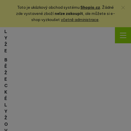
Zavřít
Toto je ukázkový obchod systému
Shopio.cz
. Žádné
zde vystavené zboží
nelze zakoupit
, ale můžete
si
e-
shop vyzkoušet
včetně administrace
.
L
Y
Ž
E
B
Ě
Ž
E
C
K
É
L
Y
Ž
O
V