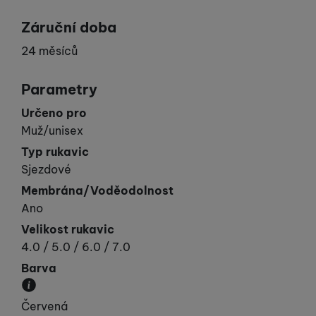
Záruční doba
24 měsíců
Parametry
Určeno pro
Muž/unisex
Typ rukavic
Sjezdové
Membrána/Voděodolnost
Ano
Velikost rukavic
4.0 / 5.0 / 6.0 / 7.0
Barva
Převládající barva výrobku.
Červená