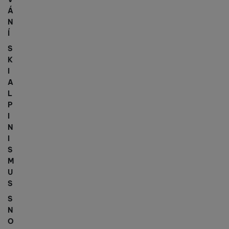
Á
N
Í
S
K
I
A
L
P
I
N
I
S
M
U
S
S
N
O