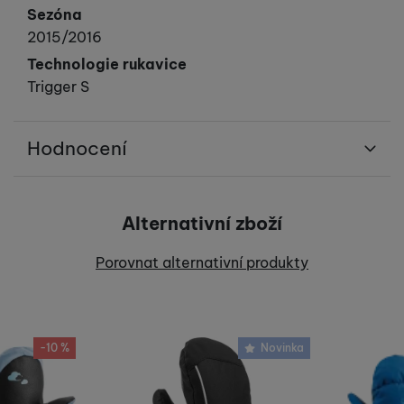
Sezóna
2015/2016
Technologie rukavice
Trigger S
Hodnocení
Pro vkládání recenzí je nutné se přihlásit.
Alternativní zboží
Recenze
Porovnat alternativní produkty
Nebyla přidána žádná recenze.
-10 %
Novinka