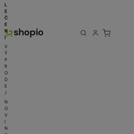
L
E
Č
E
Uživatelská se
Košík
N
Přihlásit se
Í
V
Ý
P
R
O
D
E
J
N
O
V
I
N