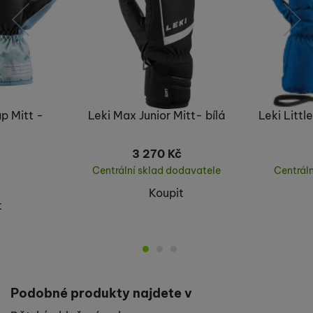
předchozí
následující
ap Mitt -
Leki Max Junior Mitt- bílá
Leki Littl
3 270
Kč
č
Centrální sklad dodavatele
Centrál
Koupit
t
Podobné produkty najdete v