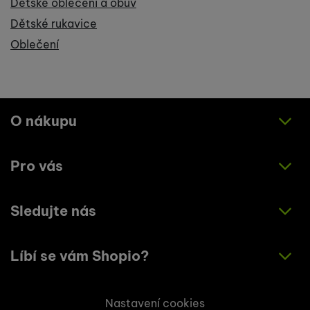
Dětské oblečení a obuv
Dětské rukavice
Oblečení
O nákupu
Pro vás
Jak nakupovat
Obchodní podmínky
Sledujte nás
O nás
Zásady ochrany osobních údajů
Články
Líbí se vám Shopio?
Instagram
Kontakty
Facebook
Napište nám!
Nastavení cookies