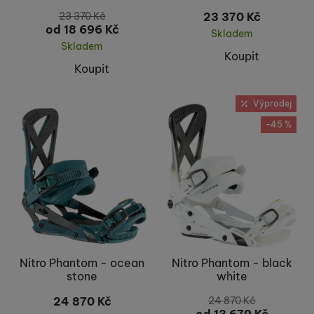
23 370
Kč
23 370
Kč
od 18 696
Kč
Skladem
Skladem
Koupit
Koupit
Výprodej
-45 %
Nitro Phantom - ocean
Nitro Phantom - black
stone
white
24 870
Kč
24 870
Kč