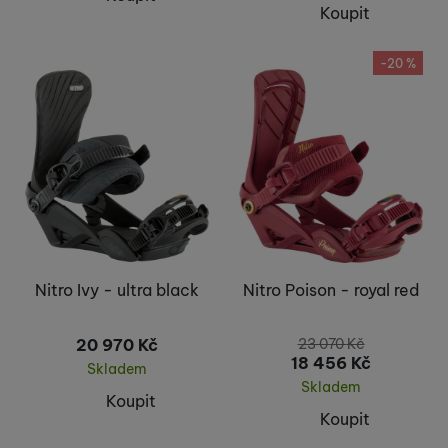
Koupit
-20 %
Nitro Ivy - ultra black
Nitro Poison - royal red
20 970
Kč
23 070
Kč
18 456
Kč
Skladem
Skladem
Koupit
Koupit