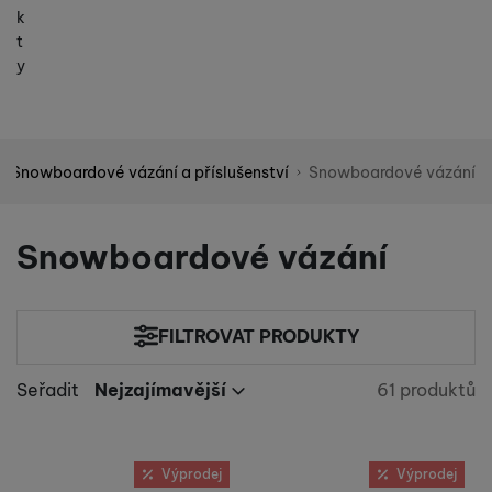
k
t
y
Snowboardové vázání a příslušenství
Snowboardové vázání
Shopio demo
Snowboardové vázání
FILTROVAT PRODUKTY
Cena
(Kč)
Seřadit
Nejzajímavější
61 produktů
Nalezeno 
Nejzajímavější
Výrobci
Nejlevnější
Nejdražší
K2
Produkty
(
3
)
Určeno pro
až
Výprodej
Výprodej
Nejvíc zlevněné
Nitro
(
58
)