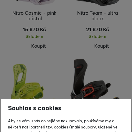
Nitro Cosmic - pink
Nitro Team - ultra
cristal
black
15 870
Kč
21 870
Kč
Skladem
Skladem
Koupit
Koupit
Souhlas s cookies
Aby se vám u nás co nejlépe nakupovalo, používáme my a
Nitro Rambler F. C. S. -
Nitro Team Pro - og
někteří naši partneři tzv. cookies (malé soubory, uložené ve