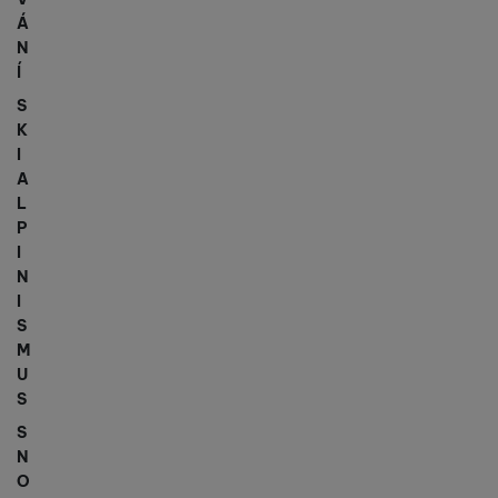
Á
N
Í
S
K
I
A
L
P
I
N
I
S
M
U
S
S
N
O