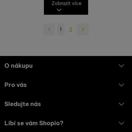
Zobrazit více
1
2
následující
O nákupu
Pro vás
Jak nakupovat
Obchodní podmínky
Sledujte nás
O nás
Zásady ochrany osobních údajů
Články
Líbí se vám Shopio?
Instagram
Kontakty