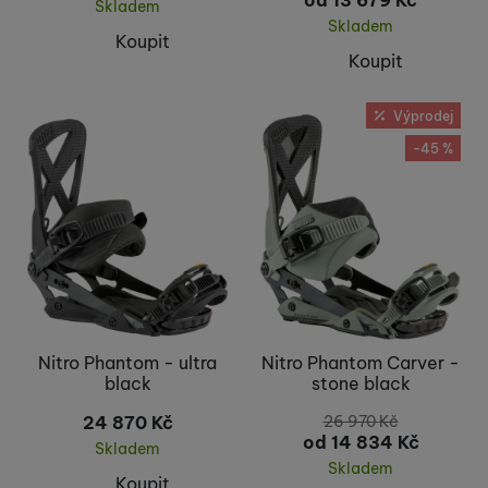
od 13 679
Kč
Skladem
Skladem
Koupit
Koupit
Výprodej
-45 %
Nitro Phantom - ultra
Nitro Phantom Carver -
black
stone black
24 870
Kč
26 970
Kč
od 14 834
Kč
Skladem
Skladem
Koupit