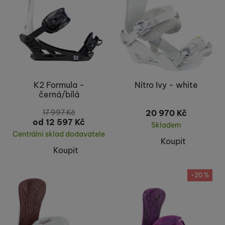
K2 Formula -
Nitro Ivy - white
černá/bílá
17 997
Kč
20 970
Kč
od 12 597
Kč
Skladem
Centrální sklad dodavatele
Koupit
Koupit
-20 %