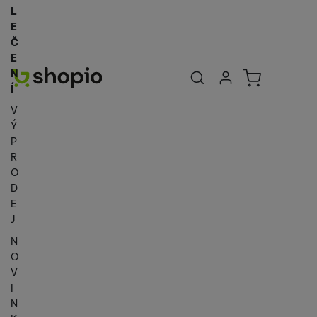
L
E
Č
E
Uživatelská se
Košík
N
Přihlásit se
Í
V
Ý
P
R
O
D
E
J
N
O
V
I
N