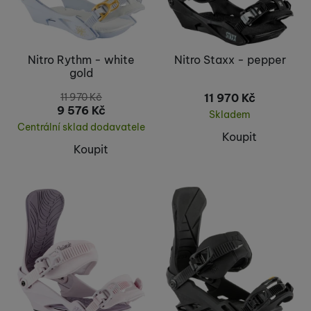
Nitro Rythm - white
Nitro Staxx - pepper
gold
11 970
Kč
11 970
Kč
9 576
Kč
Skladem
Centrální sklad dodavatele
Koupit
Koupit