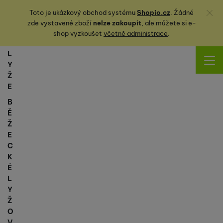
Zavřít
Toto je ukázkový obchod systému
Shopio.cz
. Žádné
zde vystavené zboží
nelze zakoupit
, ale můžete
si
e-
shop vyzkoušet
včetně administrace
.
L
Y
Ž
E
B
Ě
Ž
E
C
K
É
L
Y
Ž
O
V