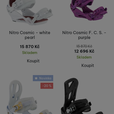
Nitro Cosmic - white
Nitro Cosmic F. C. S. -
pearl
purple
15 870
Kč
15 870
Kč
12 696
Kč
Skladem
Skladem
Koupit
Koupit
Novinka
-20 %