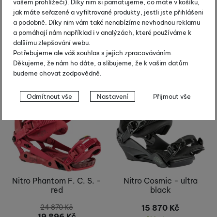
lime
vašem prohlížeči). Díky nim si pamatujeme, co máte v košíku,
jak máte seřazené a vyfiltrované produkty, jestli jste přihlášeni
15 870
Kč
23 370
Kč
a podobně. Díky nim vám také nenabízíme nevhodnou reklamu
Skladem
Skladem
a pomáhají nám například i v analýzách, které používáme k
dalšímu zlepšování webu.
Koupit
Koupit
Potřebujeme ale váš souhlas s jejich zpracováváním.
Děkujeme, že nám ho dáte, a slibujeme, že k vašim datům
-20 %
budeme chovat zodpovědně.
Nastavení souhlasů s kategoriemi
Odmítnout vše
Nastavení
Přijmout vše
cookies
Technické
Technické
-
bez těchto cookies náš web nebude fungovat
.
VŽDY AKTIVNÍ
Technické cookies umožňují váš průchod nákupním košíkem,
Preferenční a rozšířené funkce
Preferenční a rozšířené funkce
-
abyste nemuseli vše
porovnávání produktů a další nezbytné funkce.
nastavovat znovu a abyste se s námi mohli spojit např. pomocí
Nitro Phantom F. C. S. -
Nitro Cosmic - ultra
chatu
.
red
black
Povoleno
24 870
Kč
15 870
Kč
19 896
Kč