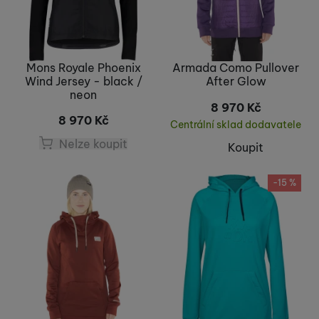
Mons Royale Phoenix
Armada Como Pullover
Wind Jersey - black /
After Glow
neon
8 970
Kč
8 970
Kč
Centrální sklad dodavatele
Nelze koupit
Koupit
-15 %