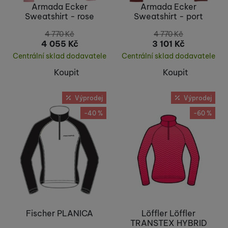
Armada Ecker
Armada Ecker
Sweatshirt - rose
Sweatshirt - port
4 770
Kč
4 770
Kč
4 055
Kč
3 101
Kč
Centrální sklad dodavatele
Centrální sklad dodavatele
Koupit
Koupit
Výprodej
Výprodej
-40 %
-60 %
Fischer PLANICA
Löffler Löffler
TRANSTEX HYBRID