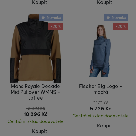
Koupit
Koupit
Novinka
Novinka
-20 %
-20 %
Mons Royale Decade
Fischer Big Logo -
Mid Pullover WMNS -
modrá
toffee
7 170
Kč
5 736
Kč
12 870
Kč
10 296
Kč
Centrální sklad dodavatele
Centrální sklad dodavatele
Koupit
Koupit