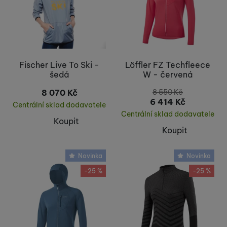
Fischer Live To Ski -
Löffler FZ Techfleece
šedá
W - červená
8 070
Kč
8 550
Kč
6 414
Kč
Centrální sklad dodavatele
Centrální sklad dodavatele
Koupit
Koupit
Novinka
Novinka
-25 %
-25 %