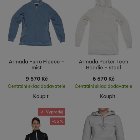
Armada Furro Fleece -
Armada Parker Tech
mist
Hoodie - steel
9 570
Kč
6 570
Kč
Centrální sklad dodavatele
Centrální sklad dodavatele
Koupit
Koupit
Výprodej
-35 %