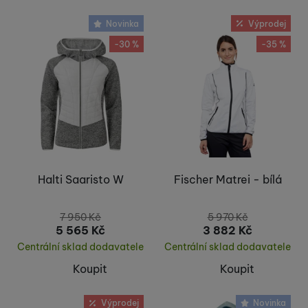
Novinka
Výprodej
-30 %
-35 %
Halti Saaristo W
Fischer Matrei - bílá
7 950
Kč
5 970
Kč
5 565
Kč
3 882
Kč
Centrální sklad dodavatele
Centrální sklad dodavatele
Koupit
Koupit
Výprodej
Novinka