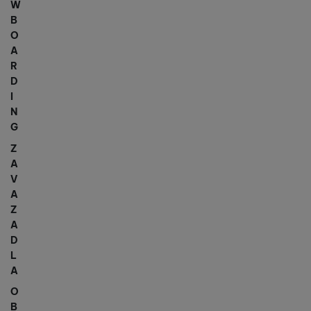
W
B
O
A
R
D
I
N
G
Z
A
V
A
Z
A
D
L
A
O
B