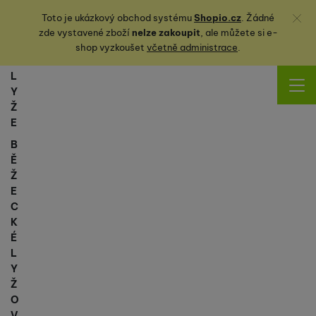
Zavřít
Toto je ukázkový obchod systému
Shopio.cz
. Žádné
zde vystavené zboží
nelze zakoupit
, ale můžete
si
e-
shop vyzkoušet
včetně administrace
.
L
Y
Ž
E
B
Ě
Ž
E
C
K
É
L
Y
Ž
O
V