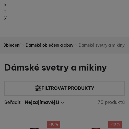
k
t
y
Oblečení
Dámské oblečení a obuv
Dámské svetry a mikiny
Shopio demo
Dámské svetry a mikiny
FILTROVAT PRODUKTY
Cena
(Kč)
Seřadit
Nejzajímavější
75 produktů
Nalezeno 
Nejzajímavější
Výrobci
Nejlevnější
Nejdražší
Armada
Produkty
(
9
)
Velikost oblečení
až
-10 %
-10 %
Nejvíc zlevněné
Fischer
(
34
)