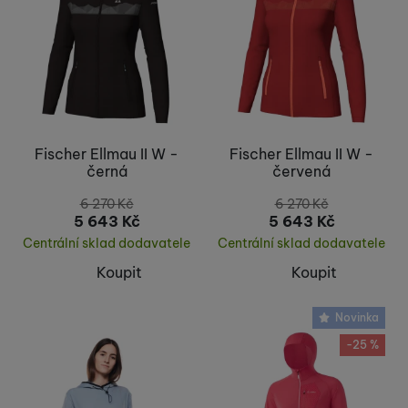
2010
(
1
)
Fischer Ellmau II W -
Fischer Ellmau II W -
černá
červená
6 270
Kč
6 270
Kč
5 643
Kč
5 643
Kč
Centrální sklad dodavatele
Centrální sklad dodavatele
Koupit
Koupit
Novinka
-25 %