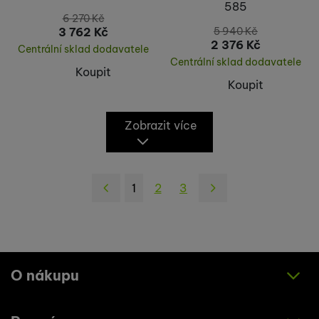
585
6 270
Kč
3 762
Kč
5 940
Kč
2 376
Kč
Centrální sklad dodavatele
Centrální sklad dodavatele
Koupit
Koupit
Zobrazit více
1
2
3
následující
O nákupu