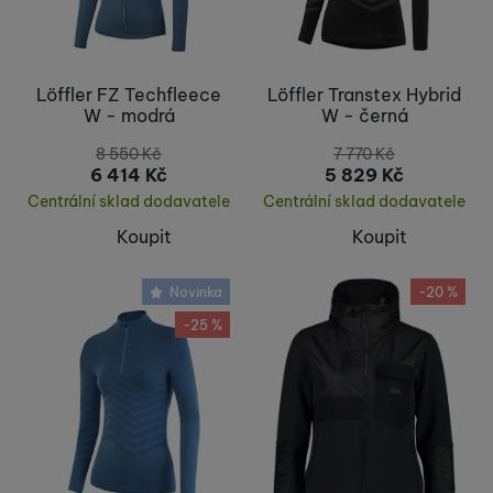
Löffler FZ Techfleece
Löffler Transtex Hybrid
W - modrá
W - černá
8 550
Kč
7 770
Kč
6 414
Kč
5 829
Kč
Centrální sklad dodavatele
Centrální sklad dodavatele
Koupit
Koupit
Novinka
-20 %
-25 %