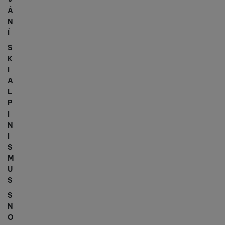
Á
N
Í
S
K
I
A
L
P
I
N
I
S
M
U
S
S
N
O