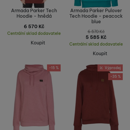
Armada Parker Tech
Armada Parker Pulover
Hoodie - hnědá
Tech Hoodie - peacock
blue
6 570
Kč
6 570
Kč
Centrální sklad dodavatele
5 585
Kč
Koupit
Centrální sklad dodavatele
Koupit
-15 %
Výprodej
-35 %