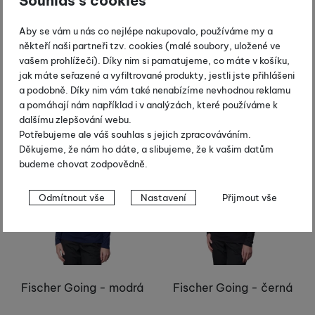
Souhlas s cookies
Armada Parker Tech
Halti Tundra W
Hoodie - steel
Aby se vám u nás co nejlépe nakupovalo, používáme my a
6 870
Kč
7 170
Kč
někteří naši partneři tzv. cookies (malé soubory, uložené ve
5 019
Kč
Centrální sklad dodavatele
vašem prohlížeči). Díky nim si pamatujeme, co máte v košíku,
Centrální sklad dodavatele
jak máte seřazené a vyfiltrované produkty, jestli jste přihlášeni
Koupit
a podobně. Díky nim vám také nenabízíme nevhodnou reklamu
Koupit
a pomáhají nám například i v analýzách, které používáme k
dalšímu zlepšování webu.
Novinka
Novinka
Potřebujeme ale váš souhlas s jejich zpracováváním.
Děkujeme, že nám ho dáte, a slibujeme, že k vašim datům
-30 %
-30 %
budeme chovat zodpovědně.
Nastavení souhlasů s kategoriemi
Odmítnout vše
Nastavení
Přijmout vše
cookies
Technické
Technické
-
bez těchto cookies náš web nebude fungovat
.
VŽDY AKTIVNÍ
Fischer Going - modrá
Fischer Going - černá
Technické cookies umožňují váš průchod nákupním košíkem,
Preferenční a rozšířené funkce
Preferenční a rozšířené funkce
-
abyste nemuseli vše
porovnávání produktů a další nezbytné funkce.