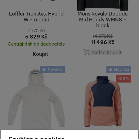
Löffler Transtex Hybrid
Mons Royale Decade
W - modrá
Mid Hoody WMNS -
black
7 770
Kč
5 829
Kč
14 370
Kč
11 496
Kč
Centrální sklad dodavatele
Nelze koupit
Koupit
Novinka
Novinka
-30 %