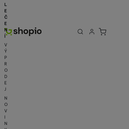
L
E
Č
E
Uživatelská se
Košík
N
Přihlásit se
Í
V
Ý
P
R
O
D
E
J
N
O
V
I
N