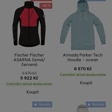
-40 %
Fischer Fischer
Armada Parker Tech
ASARNA černá/
Hoodie - ocean
červená
6 570
Kč
9 870
Kč
Centrální sklad dodavatele
5 922
Kč
Koupit
Centrální sklad dodavatele
Koupit
Novinka
Novinka