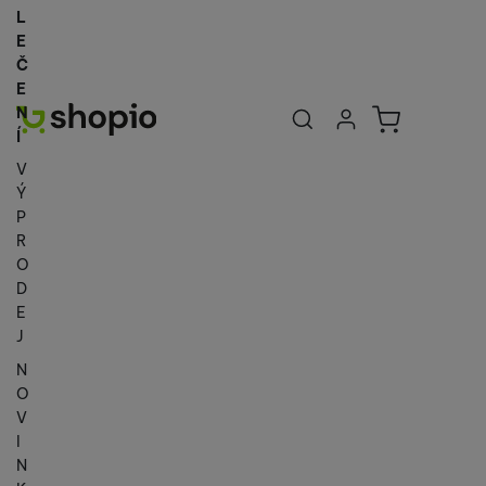
L
E
Č
E
Uživatelská se
Košík
N
Přihlásit se
Í
V
Ý
P
R
O
D
E
J
N
O
V
I
N