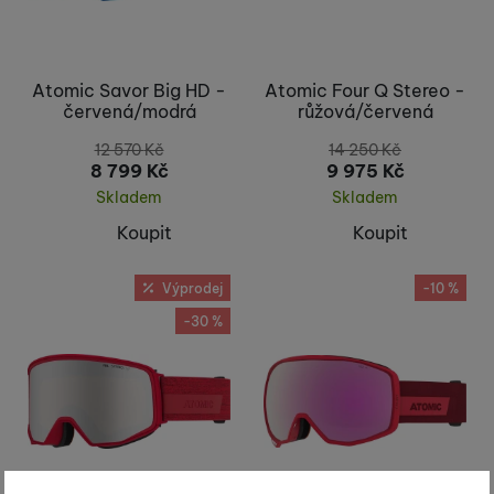
Atomic Savor Big HD -
Atomic Four Q Stereo -
červená/modrá
růžová/červená
12 570
Kč
14 250
Kč
8 799
Kč
9 975
Kč
Skladem
Skladem
Koupit
Koupit
Výprodej
-10 %
-30 %