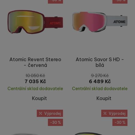
Atomic Revent Stereo
Atomic Savor S HD -
- červená
bílá
10 050
Kč
9 270
Kč
7 035
Kč
6 489
Kč
Centrální sklad dodavatele
Centrální sklad dodavatele
Koupit
Koupit
Výprodej
Výprodej
-30 %
-30 %