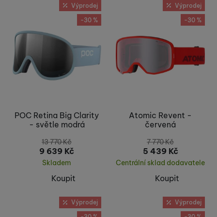
Výprodej
Výprodej
-30 %
-30 %
POC Retina Big Clarity
Atomic Revent -
- světle modrá
červená
13 770
Kč
7 770
Kč
9 639
Kč
5 439
Kč
Skladem
Centrální sklad dodavatele
Koupit
Koupit
Výprodej
Výprodej
-30 %
-30 %