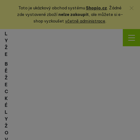
Zavřít
Toto je ukázkový obchod systému
Shopio.cz
. Žádné
zde vystavené zboží
nelze zakoupit
, ale můžete
si
e-
shop vyzkoušet
včetně administrace
.
L
Y
Ž
E
B
Ě
Ž
E
C
K
É
L
Y
Ž
O
V