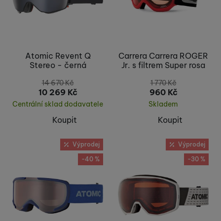
Atomic Revent Q
Carrera Carrera ROGER
Stereo - černá
Jr. s filtrem Super rosa
14 670
Kč
1 770
Kč
10 269
Kč
960
Kč
Centrální sklad dodavatele
Skladem
Koupit
Koupit
Výprodej
Výprodej
-40 %
-30 %