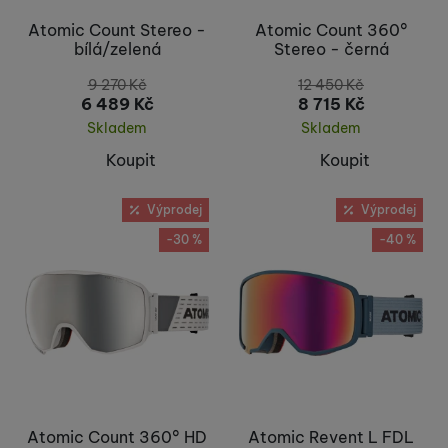
Atomic Count Stereo -
Atomic Count 360°
bílá/zelená
Stereo - černá
9 270
Kč
12 450
Kč
6 489
Kč
8 715
Kč
Skladem
Skladem
Koupit
Koupit
Výprodej
Výprodej
-30 %
-40 %
Atomic Count 360° HD
Atomic Revent L FDL