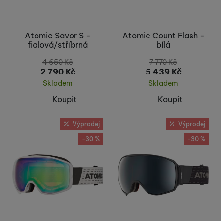
Atomic Savor S -
Atomic Count Flash -
fialová/stříbrná
bílá
4 650
Kč
7 770
Kč
2 790
Kč
5 439
Kč
Skladem
Skladem
Koupit
Koupit
Výprodej
Výprodej
-30 %
-30 %