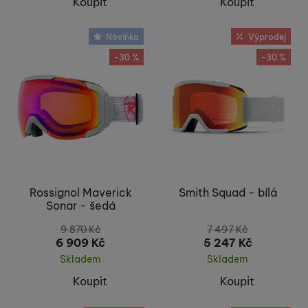
Koupit
Koupit
Novinka
Výprodej
-30 %
-30 %
Rossignol Maverick
Smith Squad - bílá
Sonar - šedá
9 870
Kč
7 497
Kč
6 909
Kč
5 247
Kč
Skladem
Skladem
Koupit
Koupit