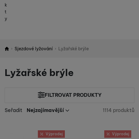
k
t
y
Sjezdové lyžování
Lyžařské brýle
Shopio demo
Lyžařské brýle
FILTROVAT PRODUKTY
Cena
(Kč)
Seřadit
Nejzajímavější
1114 produktů
Nalezeno p
Nejzajímavější
Výrobci
Nejlevnější
Nejdražší
Anon
Produkty
(
1
)
Určeno pro
až
Výprodej
Výprodej
Nejvíc zlevněné
Atomic
(
219
)