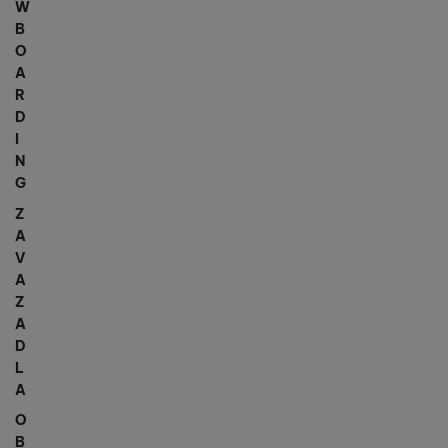
W
B
O
A
R
D
I
N
G
Z
A
V
A
Z
A
D
L
A
O
B