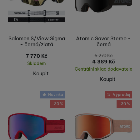
Salomon S/View Sigma
Atomic Savor Stereo -
- černá/zlatá
černá
7 770
Kč
6 270
Kč
4 389
Kč
Skladem
Centrální sklad dodavatele
Koupit
Koupit
Novinka
Výprodej
-30 %
-30 %