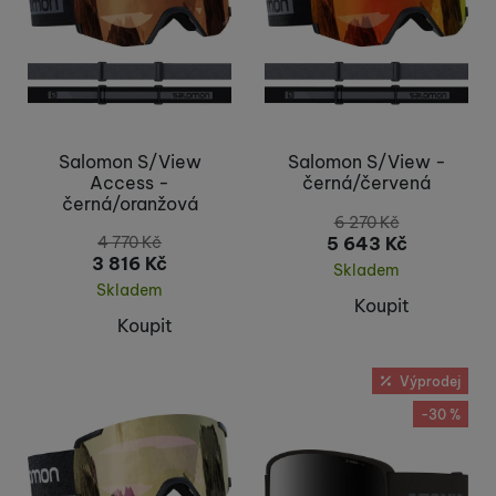
Salomon S/View
Salomon S/View -
Access -
černá/červená
černá/oranžová
6 270
Kč
5 643
Kč
4 770
Kč
3 816
Kč
Skladem
Skladem
Koupit
Koupit
Výprodej
-30 %