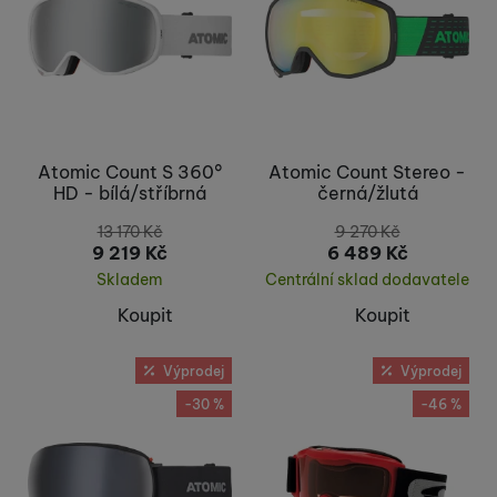
Atomic Count S 360°
Atomic Count Stereo -
HD - bílá/stříbrná
černá/žlutá
13 170
Kč
9 270
Kč
9 219
Kč
6 489
Kč
Skladem
Centrální sklad dodavatele
Koupit
Koupit
Výprodej
Výprodej
-30 %
-46 %