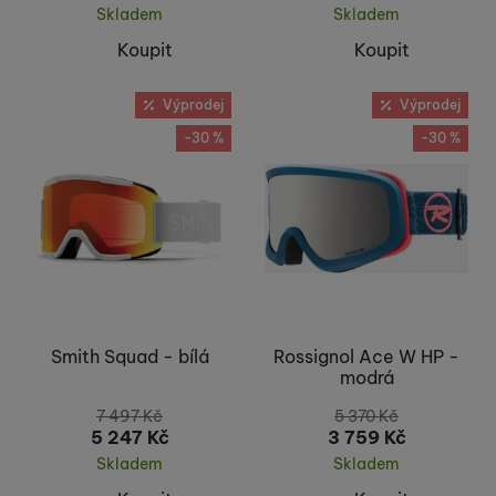
Skladem
Skladem
Koupit
Koupit
Výprodej
Výprodej
-30 %
-30 %
Smith Squad - bílá
Rossignol Ace W HP -
modrá
7 497
Kč
5 370
Kč
5 247
Kč
3 759
Kč
Skladem
Skladem