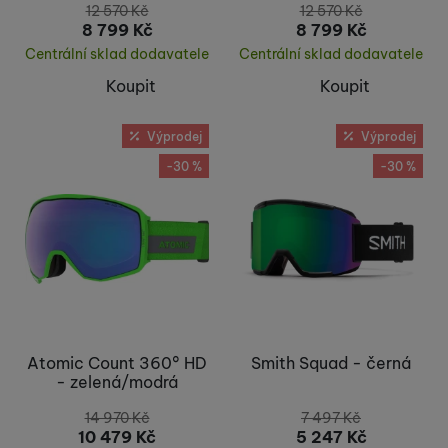
12 570
Kč
12 570
Kč
8 799
Kč
8 799
Kč
Centrální sklad dodavatele
Centrální sklad dodavatele
Koupit
Koupit
Výprodej
Výprodej
-30 %
-30 %
Atomic Count 360° HD
Smith Squad - černá
- zelená/modrá
14 970
Kč
7 497
Kč
10 479
Kč
5 247
Kč