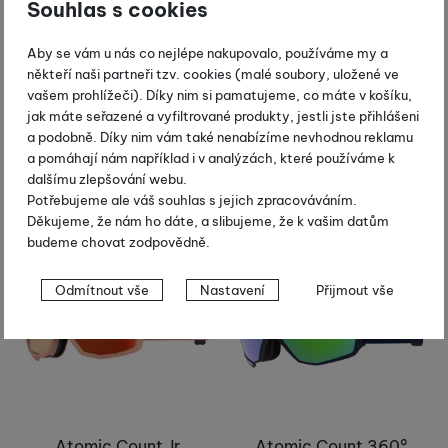
Souhlas s cookies
Atomic Four Q Stereo -
Atomic Count HD -
Aby se vám u nás co nejlépe nakupovalo, používáme my a
červená/stříbrná
červená/růžová
někteří naši partneři tzv. cookies (malé soubory, uložené ve
14 250
Kč
11 070
Kč
vašem prohlížeči). Díky nim si pamatujeme, co máte v košíku,
9 975
Kč
9 963
Kč
jak máte seřazené a vyfiltrované produkty, jestli jste přihlášeni
Skladem
Skladem
a podobně. Díky nim vám také nenabízíme nevhodnou reklamu
a pomáhají nám například i v analýzách, které používáme k
Koupit
Koupit
dalšímu zlepšování webu.
Potřebujeme ale váš souhlas s jejich zpracováváním.
Výprodej
Výprodej
Děkujeme, že nám ho dáte, a slibujeme, že k vašim datům
budeme chovat zodpovědně.
-30 %
-30 %
Nastavení souhlasů s kategoriemi
Odmítnout vše
Nastavení
Přijmout vše
cookies
Technické
Technické
-
bez těchto cookies náš web nebude fungovat
.
VŽDY AKTIVNÍ
Technické cookies umožňují váš průchod nákupním košíkem,
Preferenční a rozšířené funkce
Preferenční a rozšířené funkce
-
abyste nemuseli vše
porovnávání produktů a další nezbytné funkce.
Atomic Count Jr
Atomic Count 360°