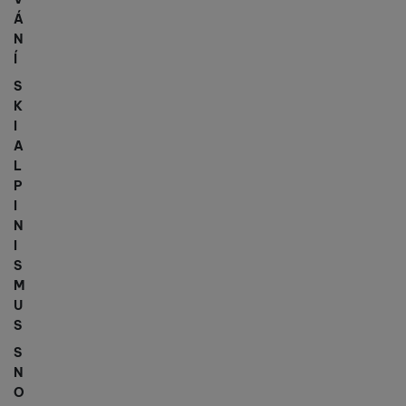
Á
N
Í
S
K
I
A
L
P
I
N
I
S
M
U
S
S
N
O