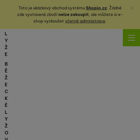
Zavřít
Toto je ukázkový obchod systému
Shopio.cz
. Žádné
zde vystavené zboží
nelze zakoupit
, ale můžete
si
e-
shop vyzkoušet
včetně administrace
.
L
Y
Ž
E
B
Ě
Ž
E
C
K
É
L
Y
Ž
O
V