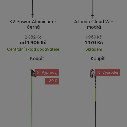
K2 Power Aluminum -
Atomic Cloud W -
černá
modrá
2 382
Kč
1 950
Kč
od 1 905
Kč
1 170
Kč
Centrální sklad dodavatele
Skladem
Koupit
Koupit
Výprodej
Výprodej
-30 %