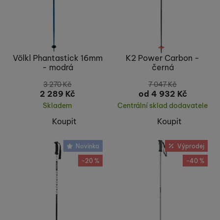
Völkl Phantastick 16mm
K2 Power Carbon -
- modrá
černá
3 270
Kč
7 047
Kč
2 289
Kč
od 4 932
Kč
Skladem
Centrální sklad dodavatele
Koupit
Koupit
Novinka
Výprodej
-20 %
-40 %