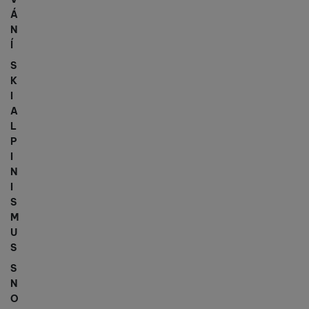
Á
N
Í
S
K
I
A
L
P
I
N
I
S
M
U
S
S
N
O