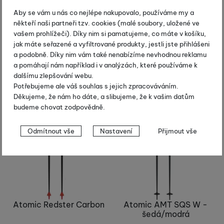
Elan Speedrod - černá
Atomic Redster X
Aby se vám u nás co nejlépe nakupovalo, používáme my a
někteří naši partneři tzv. cookies (malé soubory, uložené ve
2 100
Kč
2 760
Kč
vašem prohlížeči). Díky nim si pamatujeme, co máte v košíku,
od 1 470
Kč
Centrální sklad dodavatele
jak máte seřazené a vyfiltrované produkty, jestli jste přihlášeni
Skladem
a podobně. Díky nim vám také nenabízíme nevhodnou reklamu
Koupit
Koupit
a pomáhají nám například i v analýzách, které používáme k
dalšímu zlepšování webu.
Potřebujeme ale váš souhlas s jejich zpracováváním.
Výprodej
Výprodej
Děkujeme, že nám ho dáte, a slibujeme, že k vašim datům
-30 %
-30 %
budeme chovat zodpovědně.
Nastavení souhlasů s kategoriemi
Odmítnout vše
Nastavení
Přijmout vše
cookies
Technické
Technické
-
bez těchto cookies náš web nebude fungovat
.
VŽDY AKTIVNÍ
Technické cookies umožňují váš průchod nákupním košíkem,
Preferenční a rozšířené funkce
Atomic Redster Carbon
Atomic AMT SQS W -
Preferenční a rozšířené funkce
-
abyste nemuseli vše
porovnávání produktů a další nezbytné funkce.
šedá/modrá
nastavovat znovu a abyste se s námi mohli spojit např. pomocí