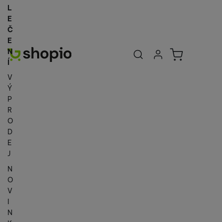
L
E
Č
E
Uživatelská se
Košík
N
Přihlásit se
Í
V
Ý
P
R
O
D
E
J
N
O
V
I
N