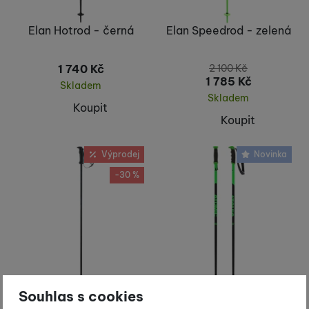
Elan Hotrod - černá
Elan Speedrod - zelená
1 740
Kč
2 100
Kč
1 785
Kč
Skladem
Skladem
Koupit
Koupit
Výprodej
Novinka
-30 %
Souhlas s cookies