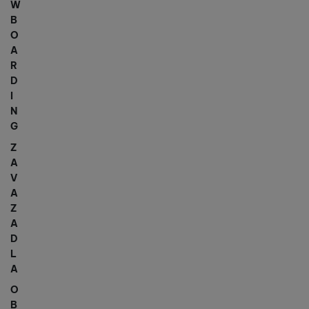
W
B
O
A
R
D
I
N
G
Z
A
V
A
Z
A
D
L
A
O
B