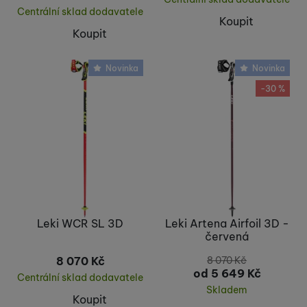
Centrální sklad dodavatele
Koupit
Koupit
Novinka
Novinka
-30 %
Leki WCR SL 3D
Leki Artena Airfoil 3D -
červená
8 070
Kč
8 070
Kč
od 5 649
Kč
Centrální sklad dodavatele
Skladem
Koupit