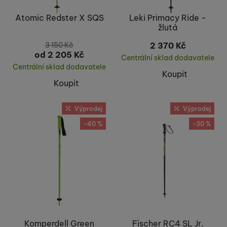
Atomic Redster X SQS
Leki Primacy Ride -
žlutá
3 150
Kč
2 370
Kč
od 2 205
Kč
Centrální sklad dodavatele
Centrální sklad dodavatele
Koupit
Koupit
Výprodej
Výprodej
-40 %
-30 %
Komperdell Green
Fischer RC4 SL Jr.