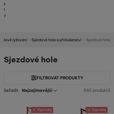
k
t
y
ezdové lyžování
Sjezdové hole a příslušenství
Sjezdové hole
Shopio demo
Sjezdové hole
FILTROVAT PRODUKTY
Cena
(Kč)
Seřadit
Nejzajímavější
580 produktů
Nalezeno p
Nejzajímavější
Výrobci
Nejlevnější
Délka holí (cm)
Nejdražší
Armada
Produkty
(
18
)
až
Výprodej
Výprodej
Nejvíc zlevněné
Atomic
(
40
)