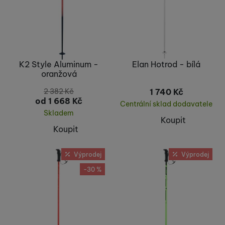
K2 Style Aluminum -
Elan Hotrod - bílá
oranžová
2 382
Kč
1 740
Kč
od 1 668
Kč
Centrální sklad dodavatele
Skladem
Koupit
Koupit
Výprodej
Výprodej
-30 %