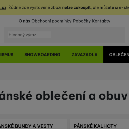
.cz
. Žádné zde vystavené zboží
nelze zakoupit
, ale můžete
si
e-sh
O nás
Obchodní podmínky
Pobočky
Kontakty
Vyhledávání
NISMUS
SNOWBOARDING
ZAVAZADLA
OBLEČEN
ánské oblečení a obuv
ÁNSKÉ BUNDY A VESTY
PÁNSKÉ KALHOTY