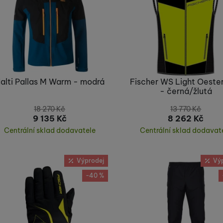
alti Pallas M Warm - modrá
Fischer WS Light Oeste
- černá/žlutá
18 270
Kč
13 770
Kč
9 135
Kč
8 262
Kč
Centrální sklad dodavatele
Centrální sklad dodavat
Koupit
Koupit
Výprodej
Vý
-40 %