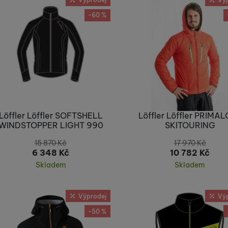
-60 %
užíváme my nebo naši partneři, abychom vám mohli zobrazit vho
tak na stránkách třetích stran.
Löffler Löffler SOFTSHELL
Löffler Löffler PRIMA
WINDSTOPPER LIGHT 990
SKITOURING
15 870
Kč
17 970
Kč
6 348
Kč
10 782
Kč
Skladem
Skladem
Koupit
Koupit
Výprodej
Vý
-50 %