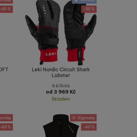
-40 %
-30 %
dné obsahy nebo reklamy
LOFT
Leki Nordic Circuit Shark
Lobster
5 670
Kč
od 3 969
Kč
Skladem
Koupit
prodej
Výprodej
-40 %
-40 %