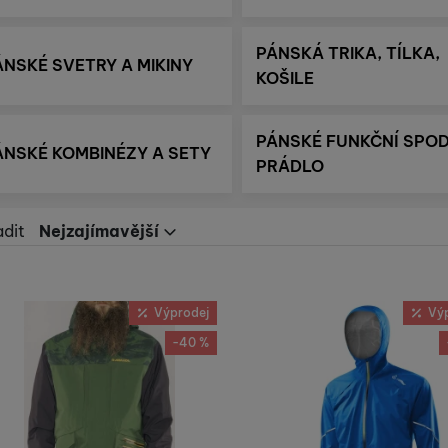
PÁNSKÁ TRIKA, TÍLKA,
ÁNSKÉ SVETRY A MIKINY
KOŠILE
PÁNSKÉ FUNKČNÍ SPOD
ÁNSKÉ KOMBINÉZY A SETY
PRÁDLO
adit
Nejzajímavější
Nejzajímavější
Nejlevnější
Nejdražší
odukty
Výprodej
Vý
Nejvíc zlevněné
Nejprodávanější
-40 %