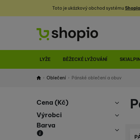
Toto je ukázkový obchod systému
Shopio
LYŽE
BĚŽECKÉ LYŽOVÁNÍ
SKIALPI
Oblečení
Pánské oblečení a obuv
Shopio demo
P
Cena
(Kč)
Filtrovat produkty
Výrobci
až
Barva
Armada
(
60
)
Atomic
(
4
)
P