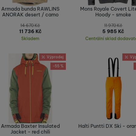
Armada bunda RAWLINS
Mons Royale Covert Lit
ANORAK desert / camo
Hoody - smoke
14 670
Kč
11 970
Kč
11 736
Kč
5 985
Kč
Skladem
Centrální sklad dodavat
Koupit
Koupit
Výprodej
Vý
-55 %
Armada Baxter Insulated
Halti Puntti DX Ski - or
Jacket - red chili