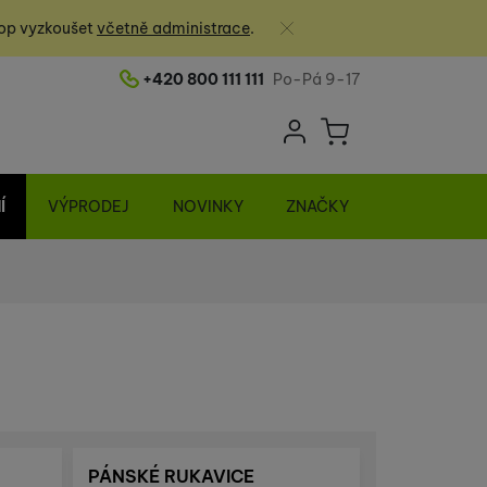
Zavřít
op vyzkoušet
včetně administrace
.
+420 800 111 111
Po-Pá 9-17
Telefonní číslo
Uživatelská sek
Košík
Přihlásit se
Í
VÝPRODEJ
NOVINKY
ZNAČKY
PÁNSKÉ RUKAVICE