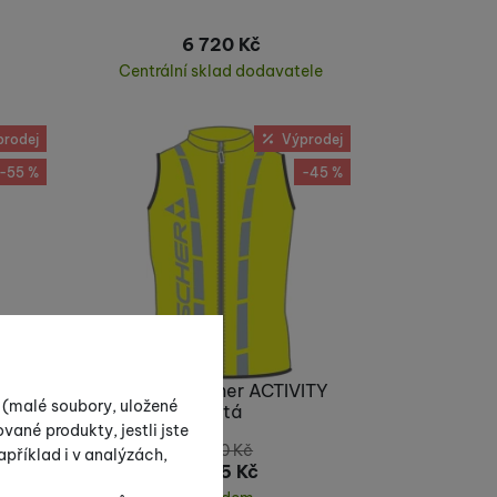
6 720
Kč
Centrální sklad dodavatele
Koupit
prodej
Výprodej
-55 %
-45 %
á
Fischer Fischer ACTIVITY
s (malé soubory, uložené
žlutá
vané produkty, jestli jste
3 570
Kč
příklad i v analýzách,
1 965
Kč