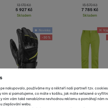
13 170
Kč
15 570
Kč
5 927
Kč
7 785
Kč
Skladem
Skladem
Koupit
Koupit
Novinka
Vý
-30 %
s
Leki Griffin S - žlutá
Halti Puntti - zelen
épe nakupovalo, používáme my a někteří naši partneři tzv. cookie
y nim si pamatujeme, co máte v košíku, jak máte seřazené a vyfiltro
10 620
Kč
15 870
Kč
íky nim vám také nenabízíme nevhodnou reklamu a pomáhají nám na
od 7 434
Kč
7 143
Kč
mu zlepšování webu.