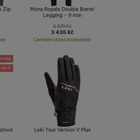
e Zip
Mons Royale Double Barrel
Legging - 9 iron
6 870
Kč
3 435
Kč
ele
Centrální sklad dodavatele
Koupit
prodej
-50 %
anžová
Leki Tour Version V Plus