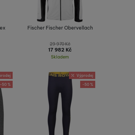
Tex
Fischer Fischer Obervellach
29 970
Kč
17 982
Kč
Skladem
Koupit
prodej
Výprodej
-50 %
-50 %