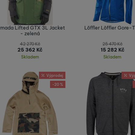
rmada Lifted GTX 3L Jacket
Löffler Löffler Gore-
- zelená
42 270
Kč
25 470
Kč
25 362
Kč
15 282
Kč
Skladem
Skladem
Koupit
Koupit
Výprodej
Vý
-20 %