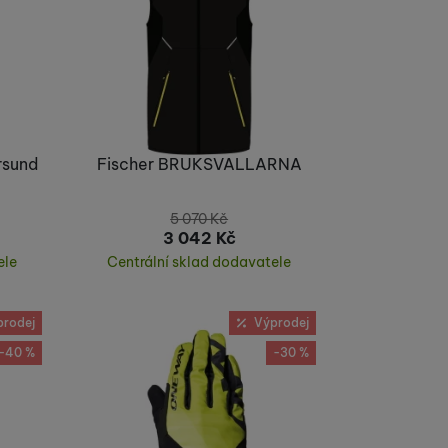
rsund
Fischer BRUKSVALLARNA
5 070
Kč
3 042
Kč
ele
Centrální sklad dodavatele
Koupit
prodej
Výprodej
-40 %
-30 %