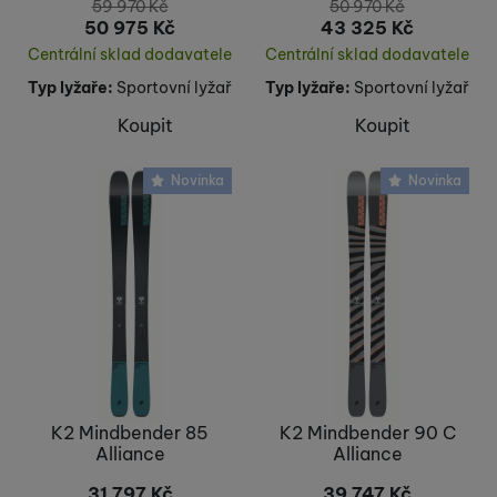
59 970
Kč
50 970
Kč
50 975
Kč
43 325
Kč
Centrální sklad dodavatele
Centrální sklad dodavatele
Typ lyžaře:
Sportovní lyžař
Typ lyžaře:
Sportovní lyžař
Koupit
Koupit
Novinka
Novinka
K2 Mindbender 85
K2 Mindbender 90 C
Alliance
Alliance
31 797
Kč
39 747
Kč