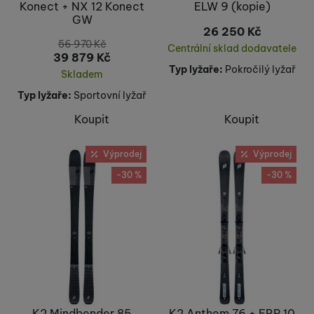
105
Konect + NX 12 Konect
ELW 9 (kopie)
(
9
)
GW
106
(
6
)
26 250
Kč
108
(
5
)
56 970
Kč
Centrální sklad dodavatele
39 879
Kč
109
(
7
)
Typ lyžaře:
Pokročilý lyžař
Skladem
110
(
3
)
Typ lyžaře:
Sportovní lyžař
112
(
5
)
114
(
1
)
Koupit
Koupit
115
(
3
)
116
(
2
)
Výprodej
Výprodej
117
(
1
)
-30 %
-30 %
K2 Mindbender 85
K2 Anthem 76 + ERP 10