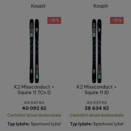
Koupit
Koupit
-10 %
-10 %
K2 Missconduct +
K2 Missconduct +
Squire 11 TCx D
Squire 11 ID
44 547
Kč
42 927
Kč
40 092
Kč
38 634
Kč
Centrální sklad dodavatele
Centrální sklad dodavatele
Typ lyžaře:
Sportovní lyžař
Typ lyžaře:
Sportovní lyžař