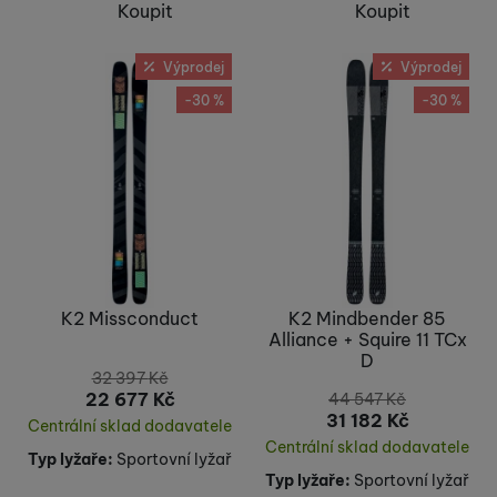
Koupit
Koupit
Výprodej
Výprodej
-30 %
-30 %
K2 Missconduct
K2 Mindbender 85
Alliance + Squire 11 TCx
D
32 397
Kč
22 677
Kč
44 547
Kč
31 182
Kč
Centrální sklad dodavatele
Centrální sklad dodavatele
Typ lyžaře:
Sportovní lyžař
Typ lyžaře:
Sportovní lyžař