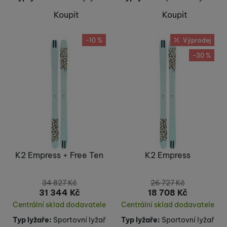
Koupit
Koupit
-10 %
Výprodej
-30 %
K2 Empress + Free Ten
K2 Empress
34 827
Kč
26 727
Kč
31 344
Kč
18 708
Kč
Centrální sklad dodavatele
Centrální sklad dodavatele
Typ lyžaře:
Sportovní lyžař
Typ lyžaře:
Sportovní lyžař