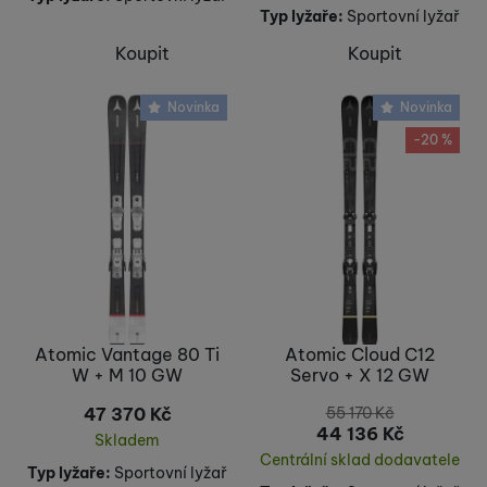
Typ lyžaře:
Sportovní lyžař
Koupit
Koupit
Novinka
Novinka
-20 %
Atomic Vantage 80 Ti
Atomic Cloud C12
W + M 10 GW
Servo + X 12 GW
47 370
Kč
55 170
Kč
44 136
Kč
Skladem
Centrální sklad dodavatele
Typ lyžaře:
Sportovní lyžař