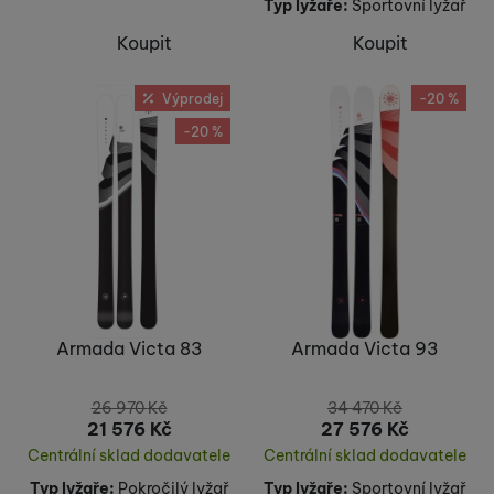
Typ lyžaře:
Sportovní lyžař
Koupit
Koupit
Výprodej
-20 %
-20 %
Armada Victa 83
Armada Victa 93
26 970
Kč
34 470
Kč
21 576
Kč
27 576
Kč
Centrální sklad dodavatele
Centrální sklad dodavatele
Typ lyžaře:
Pokročilý lyžař
Typ lyžaře:
Sportovní lyžař