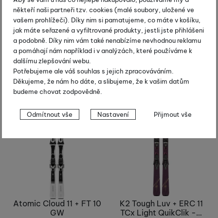
někteří naši partneři tzv. cookies (malé soubory, uložené ve
27 570
Kč
26 970
Kč
vašem prohlížeči). Díky nim si pamatujeme, co máte v košíku,
16 542
Kč
18 879
Kč
jak máte seřazené a vyfiltrované produkty, jestli jste přihlášeni
Skladem
Centrální sklad dodavatele
a podobně. Díky nim vám také nenabízíme nevhodnou reklamu
a pomáhají nám například i v analýzách, které používáme k
Typ lyžaře:
Sportovní lyžař
Typ lyžaře:
Začátečník
dalšímu zlepšování webu.
Koupit
Koupit
Potřebujeme ale váš souhlas s jejich zpracováváním.
Děkujeme, že nám ho dáte, a slibujeme, že k vašim datům
budeme chovat zodpovědně.
Nastavení souhlasů s kategoriemi
Odmítnout vše
Nastavení
Přijmout vše
cookies
Technické
Technické
-
bez těchto cookies náš web nebude fungovat
.
VŽDY AKTIVNÍ
Technické cookies umožňují váš průchod nákupním košíkem,
Preferenční a rozšířené funkce
Preferenční a rozšířené funkce
-
abyste nemuseli vše
porovnávání produktů a další nezbytné funkce.
nastavovat znovu a abyste se s námi mohli spojit např. pomocí
Atomic Cloud 11 + FT 10
K2 Tough Luv + ERC 11
chatu
.
GW
TCx Light QuikClik -…
Povoleno