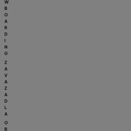
W
B
O
A
R
D
I
N
G
Z
A
V
A
Z
A
D
L
A
O
B