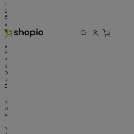
L
E
Č
E
Uživatelská se
Košík
N
Přihlásit se
Í
V
Ý
P
R
O
D
E
J
N
O
V
I
N