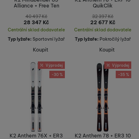
Alliance + Free Ten
QuikClik
40 497
Kč
32 397
Kč
28 347
Kč
22 677
Kč
Centrální sklad dodavatele
Centrální sklad dodavatele
Typ lyžaře:
Sportovní lyžař
Typ lyžaře:
Pokročilý lyžař
Koupit
Koupit
Výprodej
Výprodej
-30 %
-35 %
K2 Anthem 76X + ER3
K2 Anthem 78 + ER3 10