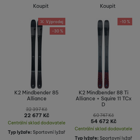
Koupit
Koupit
Výprodej
-10 %
-30 %
K2 Mindbender 85
K2 Mindbender 88 Ti
Alliance
Alliance + Squire 11 TCx
D
32 397
Kč
22 677
Kč
60 747
Kč
54 672
Kč
Centrální sklad dodavatele
Centrální sklad dodavatele
Typ lyžaře:
Sportovní lyžař
Typ lyžaře:
Sportovní lyžař