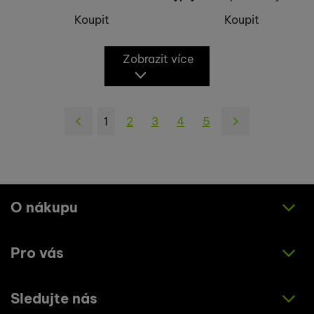
Koupit
Koupit
Zobrazit více
1
2
3
4
5
následující
O nákupu
Pro vás
Jak nakupovat
Obchodní podmínky
Sledujte nás
O nás
Zásady ochrany osobních údajů