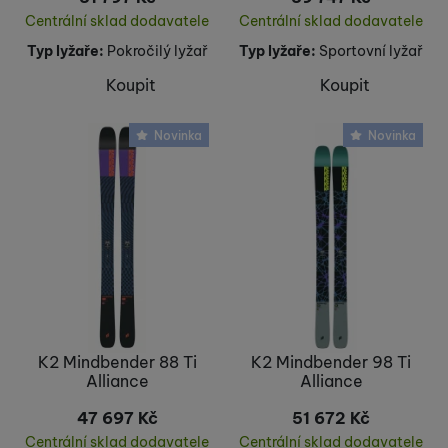
Centrální sklad dodavatele
Centrální sklad dodavatele
Typ lyžaře:
Pokročilý lyžař
Typ lyžaře:
Sportovní lyžař
Koupit
Koupit
Novinka
Novinka
K2 Mindbender 88 Ti
K2 Mindbender 98 Ti
Alliance
Alliance
47 697
Kč
51 672
Kč
Centrální sklad dodavatele
Centrální sklad dodavatele