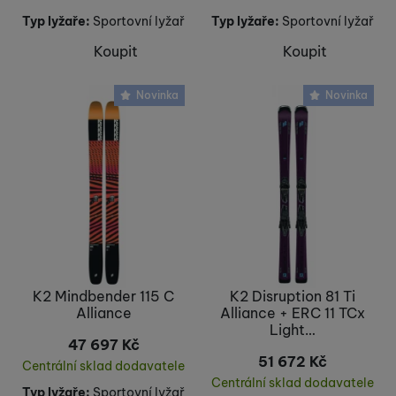
Typ lyžaře:
Sportovní lyžař
Typ lyžaře:
Sportovní lyžař
Koupit
Koupit
Novinka
Novinka
K2 Mindbender 115 C
K2 Disruption 81 Ti
Alliance
Alliance + ERC 11 TCx
Light…
47 697
Kč
51 672
Kč
Centrální sklad dodavatele
Centrální sklad dodavatele
Typ lyžaře:
Sportovní lyžař