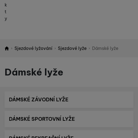
k
t
y
Sjezdové lyžování
Sjezdové lyže
Dámské lyže
Shopio demo
Dámské lyže
DÁMSKÉ ZÁVODNÍ LYŽE
DÁMSKÉ SPORTOVNÍ LYŽE