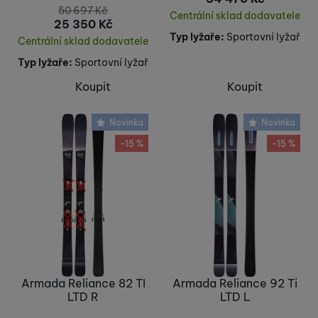
50 697
Kč
Centrální sklad dodavatele
25 350
Kč
Typ lyžaře:
Sportovní lyžař
Centrální sklad dodavatele
Typ lyžaře:
Sportovní lyžař
Koupit
Koupit
Novinka
Novinka
-15 %
-15 %
Armada Reliance 82 TI
Armada Reliance 92 Ti
LTD R
LTD L