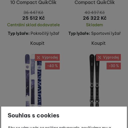
10 Compact QuikClik
Compact QuikClik
36 447
Kč
40 497
Kč
25 512
Kč
26 322
Kč
Centrální sklad dodavatele
Skladem
Typ lyžaře:
Pokročilý lyžař
Typ lyžaře:
Sportovní lyžař
Koupit
Koupit
Výprodej
Výprodej
-40 %
-30 %
Souhlas s cookies
Armada ARW 84 + L7
Atomic Cloud 7 + L 10
GW
Aby se vám u nás co nejlépe nakupovalo, používáme my a