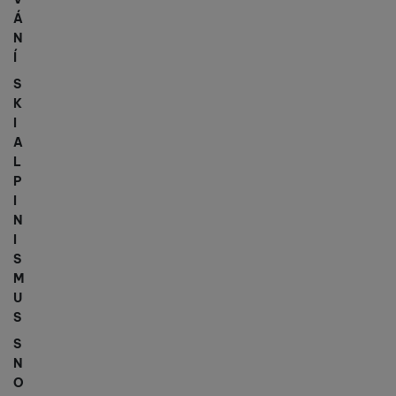
Á
N
Í
S
K
I
A
L
P
I
N
I
S
M
U
S
S
N
O