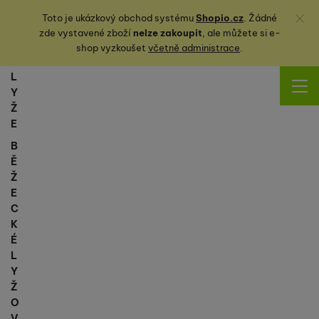
Zavřít
Toto je ukázkový obchod systému
Shopio.cz
. Žádné
zde vystavené zboží
nelze zakoupit
, ale můžete
si
e-
shop vyzkoušet
včetně administrace
.
L
Y
Ž
E
B
Ě
Ž
E
C
K
É
L
Y
Ž
O
V