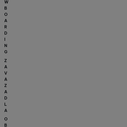
W
B
O
A
R
D
I
N
G
Z
A
V
A
Z
A
D
L
A
O
B