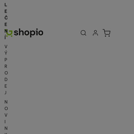
L
E
Č
E
Uživatelská se
Košík
N
Přihlásit se
Í
V
Ý
P
R
O
D
E
J
N
O
V
I
N