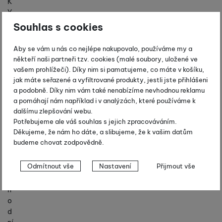
K
Y
Souhlas s cookies
Z
N
A
Aby se vám u nás co nejlépe nakupovalo, používáme my a
někteří naši partneři tzv. cookies (malé soubory, uložené ve
Č
vašem prohlížeči). Díky nim si pamatujeme, co máte v košíku,
K
jak máte seřazené a vyfiltrované produkty, jestli jste přihlášeni
Y
a podobně. Díky nim vám také nenabízíme nevhodnou reklamu
a pomáhají nám například i v analýzách, které používáme k
O
dalšímu zlepšování webu.
n
Potřebujeme ale váš souhlas s jejich zpracováváním.
á
Děkujeme, že nám ho dáte, a slibujeme, že k vašim datům
s
budeme chovat zodpovědně.
O
Nastavení souhlasů s kategoriemi
Odmítnout vše
Nastavení
Přijmout vše
b
cookies
c
h
Technické
Technické
-
bez těchto cookies náš web nebude fungovat
.
o
VŽDY AKTIVNÍ
d