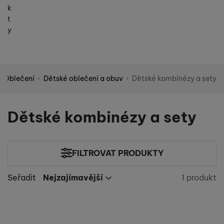
k
t
y
Oblečení
Dětské oblečení a obuv
Dětské kombinézy a sety
Shopio demo
Dětské kombinézy a sety
FILTROVAT PRODUKTY
Velikost oblečení
Seřadit
Nejzajímavější
1 produkt
Nalezen
Nejzajímavější
Barva
140
(
1
)
Nejlevnější
Nejdražší
Produkty
Převládající barva výrobku.
Černá
Nejvíc zlevněné