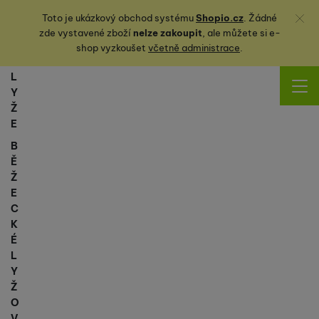
Zavřít
Toto je ukázkový obchod systému
Shopio.cz
. Žádné
zde vystavené zboží
nelze zakoupit
, ale můžete
si
e-
shop vyzkoušet
včetně administrace
.
L
Y
Ž
E
B
Ě
Ž
E
C
K
É
L
Y
Ž
O
V