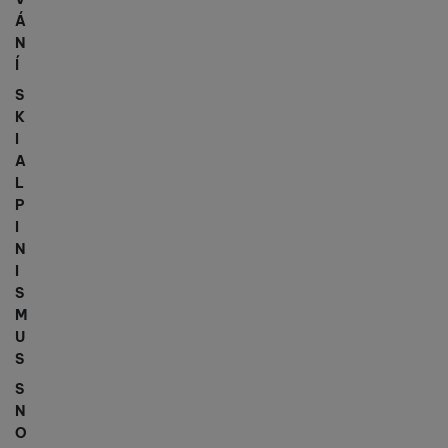
Á
N
Í
S
K
I
A
L
P
I
N
I
S
M
U
S
S
N
O