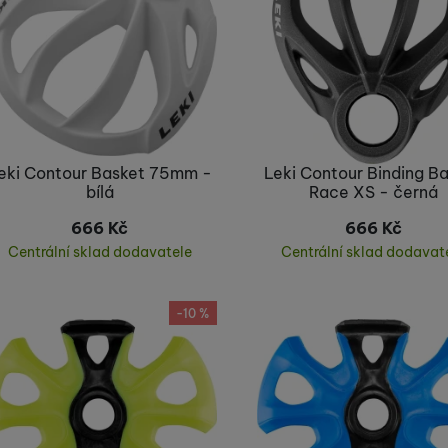
eki Contour Basket 75mm -
Leki Contour Binding B
bílá
Race XS - černá
666
Kč
666
Kč
Centrální sklad dodavatele
Centrální sklad dodavat
Koupit
Koupit
-10 %