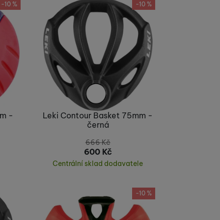
-10 %
-10 %
dné obsahy nebo reklamy
mm -
Leki Contour Basket 75mm -
černá
666
Kč
600
Kč
Centrální sklad dodavatele
Koupit
-10 %