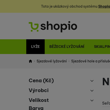
Toto je ukázkový obchod systému
Shopio
LYŽE
BĚŽECKÉ LYŽOVÁNÍ
SKIALPI
Sjezdové lyžování
Sjezdové hole a přísluš
Shopio demo
N
Cena
(Kč)
Filtrovat produkty
Výrobci
až
Armada
(
2
)
Velikost
Seř
Komperdell
(
19
)
Barva
S/M/L
(
1
)