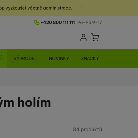
Zavřít
op vyzkoušet
včetně administrace
.
+420 800 111 111
Po-Pá 9-17
Telefonní číslo
Uživatelská sek
Košík
Přihlásit se
Í
VÝPRODEJ
NOVINKY
ZNAČKY
ým holím
84 produktů
Nalezeno produk