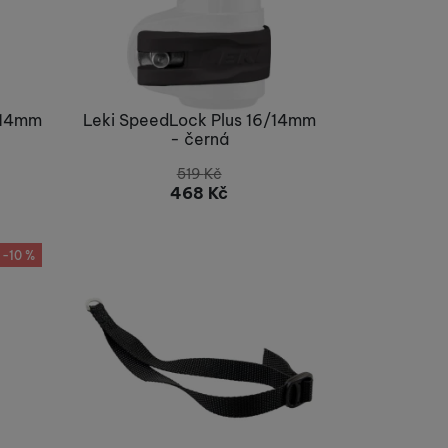
/14mm
Leki SpeedLock Plus 16/14mm
- černá
519
Kč
468
Kč
Nelze koupit
-10 %