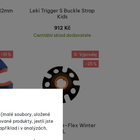
/12mm
Leki Trigger S Buckle Strap
Kids
912
Kč
Centrální sklad dodavatele
Koupit
-10 %
Výprodej
-25 %
s (malé soubory, uložené
vané produkty, jestli jste
et -
Komperdell Ice-Flex Winter
příklad i v analýzách,
XL