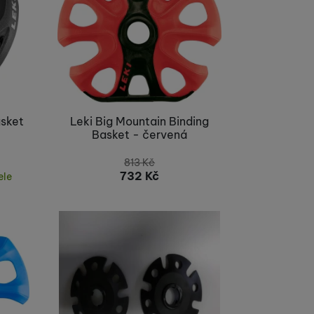
asket
Leki Big Mountain Binding
Basket - červená
813
Kč
732
Kč
ele
Nelze koupit