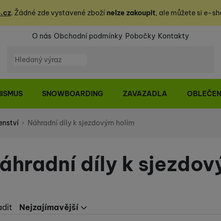
.cz
. Žádné zde vystavené zboží
nelze zakoupit
, ale můžete
si
e-sh
O nás
Obchodní podmínky
Pobočky
Kontakty
Vyhledávání
NISMUS
SNOWBOARDING
ZAVAZADLA
OBLEČEN
enství
Náhradní díly k sjezdovým holím
áhradní díly k sjezdov
adit
Nejzajímavější
Nejzajímavější