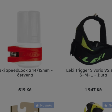
Nejlevnější
Nejdražší
odukty
Nejvíc zlevněné
Nejprodávanější
eki SpeedLock 2 14/12mm -
Leki Trigger S vario V2 
červená
S-M-L - žlutá
519
Kč
1 947
Kč
Nelze koupit
Nelze koupit
Novinka
N