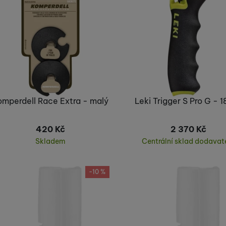
omperdell Race Extra - malý
Leki Trigger S Pro G -
420
Kč
2 370
Kč
Skladem
Centrální sklad dodavat
Koupit
Koupit
-10 %