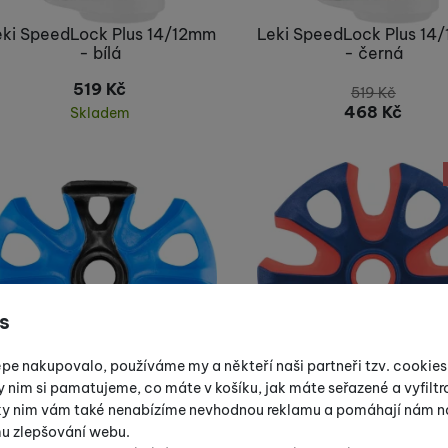
eki SpeedLock Plus 14/12mm
Leki SpeedLock Plus 14
- bílá
- černá
519
Kč
519
Kč
468
Kč
Skladem
Koupit
Nelze koupit
s
épe nakupovalo, používáme my a někteří naši partneři tzv. cookie
y nim si pamatujeme, co máte v košíku, jak máte seřazené a vyfiltro
Leki Big Mountain Binding
Leki Big Mountain Bask
íky nim vám také nenabízíme nevhodnou reklamu a pomáhají nám na
Basket - zelená
červená/modrá
mu zlepšování webu.