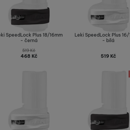
eki SpeedLock Plus 18/16mm
Leki SpeedLock Plus 16
- černá
- bílá
519
Kč
468
Kč
519
Kč
Nelze koupit
Nelze koupit