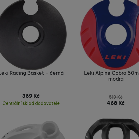
užíváme my nebo naši partneři, abychom vám mohli zobrazit vho
tak na stránkách třetích stran.
Leki Racing Basket - černá
Leki Alpine Cobra 50
modrá
369
Kč
519
Kč
468
Kč
Centrální sklad dodavatele
Koupit
Nelze koupit