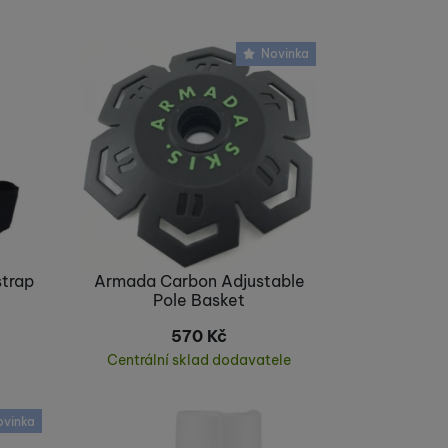
Novinka
strap
Armada Carbon Adjustable
Pole Basket
570
Kč
Centrální sklad dodavatele
Koupit
ovinka