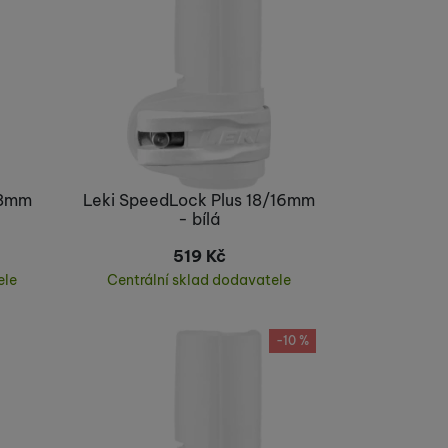
 18mm
Leki SpeedLock Plus 18/16mm
- bílá
519
Kč
ele
Centrální sklad dodavatele
Koupit
-10 %