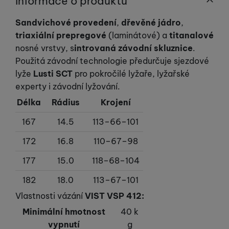
Informace o produktu
Sandvichové provedení
,
dřevěné jádro
,
triaxiální prepregové
(laminátové) a
titanalové
nosné vrstvy, s
introvaná závodní skluznice
.
Použitá závodní technologie předurčuje sjezdové
lyže
Lusti SCT
pro pokročilé lyžaře, lyžařské
experty i závodní lyžování.
Délka
Rádius
Krojení
167
14.5
113–66–101
172
16.8
110–67–98
177
15.0
118–68–104
182
18.0
113–67–101
Vlastnosti vázání
VIST VSP 412:
Minimální hmotnost
40 k
vypnutí
g