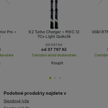
předchozí
následující
ior Pro +
K2 Turbo Charger + MXC 12
Völkl RT
R
TCx Light Quikclik
53 997
Kč
č
od 37 797
Kč
davatele
Centrální sklad dodavatele
Centrál
t
Koupit
Podobné produkty najdete v
Sjezdové lyže