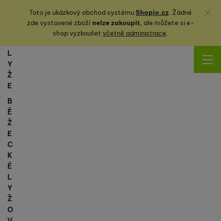
Zavřít
Toto je ukázkový obchod systému
Shopio.cz
. Žádné
zde vystavené zboží
nelze zakoupit
, ale můžete
si
e-
shop vyzkoušet
včetně administrace
.
L
Y
Ž
E
B
Ě
Ž
E
C
K
É
L
Y
Ž
O
V