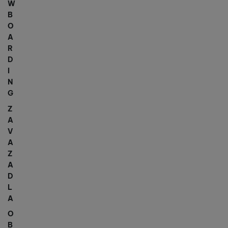
W
B
O
A
R
D
I
N
G
Z
A
V
A
Z
A
D
L
A
O
B