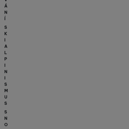
Á
N
Í
S
K
I
A
L
P
I
N
I
S
M
U
S
S
N
O