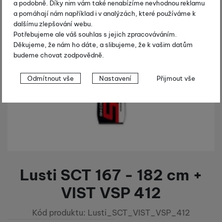
a podobně. Díky nim vám také nenabízíme nevhodnou reklamu
a pomáhají nám například i v analýzách, které používáme k
dalšímu zlepšování webu.
Potřebujeme ale váš souhlas s jejich zpracováváním.
Děkujeme, že nám ho dáte, a slibujeme, že k vašim datům
budeme chovat zodpovědně.
Nastavení souhlasů s kategoriemi
Odmítnout vše
Nastavení
Přijmout vše
cookies
Technické
Technické
-
bez těchto cookies náš web nebude fungovat
.
VŽDY AKTIVNÍ
Technické cookies umožňují váš průchod nákupním košíkem,
Preferenční a rozšířené funkce
Preferenční a rozšířené funkce
-
abyste nemuseli vše
porovnávání produktů a další nezbytné funkce.
nastavovat znovu a abyste se s námi mohli spojit např. pomocí
Lusti SCT 167 - 182 cm +
chatu
.
Povoleno
VIST VSP 412
Kód produktu:
Lusti_SCT_VIST_VSP_412
Díky těmto cookies vám práci s naším webem dokážeme ještě
Analytické
-
abychom věděli, jak se na webu chováte, a mohli