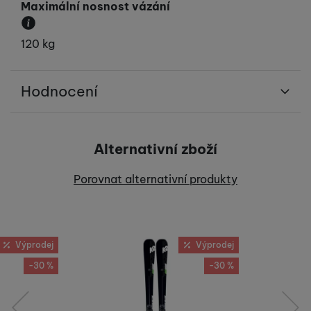
Maximální nosnost vázání
Určuje maximální hmotnost lyžaře.
120 kg
Hodnocení
Pro vkládání recenzí je nutné se přihlásit.
Alternativní zboží
Recenze
Porovnat alternativní produkty
Nebyla přidána žádná recenze.
Výprodej
Výprodej
-30 %
-30 %