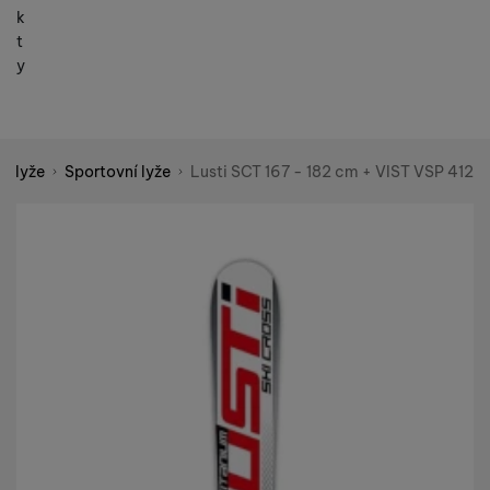
k
t
y
é lyže
Sportovní lyže
Lusti SCT 167 - 182 cm + VIST VSP 412
Shopio demo
Fotografie