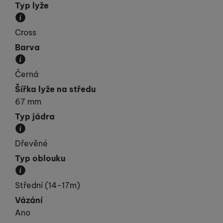
Typ lyže
Kategorie, do které lyže spadá svými vlastnostmi.
Cross
Barva
Převládající barva výrobku.
Černá
Šířka lyže na středu
67 mm
Typ jádra
Materiál, ze kterého je jádro lyže vyrobeno.
Dřevěné
Typ oblouku
Přibližná velikost poloměru oblouku.
Střední (14-17m)
Vázání
Ano