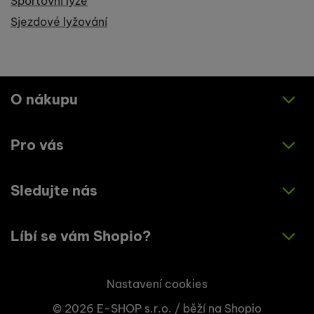
Sportovní lyže
Sjezdové lyžování
O nákupu
Pro vás
Jak nakupovat
Obchodní podmínky
Sledujte nás
O nás
Zásady ochrany osobních údajů
Články
Líbí se vám Shopio?
Instagram
Kontakty
Facebook
Napište nám!
Nastavení cookies
© 2026 E-SHOP s.r.o. /
běží na
Shopio
+420 773 033 003