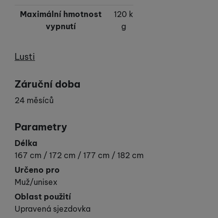
Maximální hmotnost
120 k
vypnutí
g
Výrobce
Lusti
Záruční doba
24 měsíců
Parametry
Délka
167 cm / 172 cm / 177 cm / 182 cm
Určeno pro
Muž/unisex
Oblast použití
Upravená sjezdovka