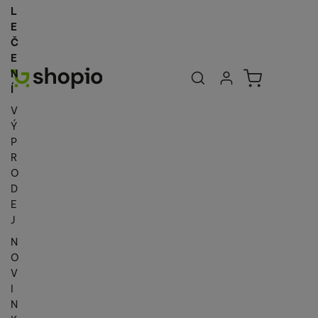
L
E
Č
E
Uživatelská se
Košík
N
Přihlásit se
Í
V
Ý
P
R
O
D
E
J
N
O
V
I
N