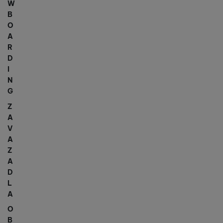
W
B
O
A
R
D
I
N
G
Z
A
V
A
Z
A
D
L
A
O
B