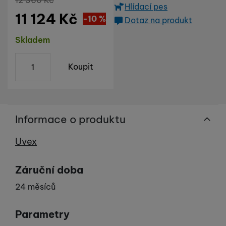
12 360
Kč
Hlídací pes
11 124
Kč
Sleva
1 236
(
-10
%
Kč
)
Dotaz na produkt
Dostupnost
Skladem
ks
Koupit
Informace o produktu
Výrobce
Uvex
Záruční doba
24 měsíců
Parametry