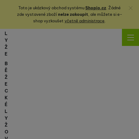
Zavřít
Toto je ukázkový obchod systému
Shopio.cz
. Žádné
zde vystavené zboží
nelze zakoupit
, ale můžete
si
e-
shop vyzkoušet
včetně administrace
.
L
Y
Ž
E
B
Ě
Ž
E
C
K
É
L
Y
Ž
O
V