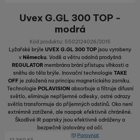
Preferenční a rozšířené funkce
Preferenční a rozšířené funkce
-
abyste nemuseli vše
porovnávání produktů a další nezbytné funkce.
nastavovat znovu a abyste se s námi mohli spojit např. pomocí
Uvex G.GL 300 TOP -
chatu
.
Povoleno
modrá
Kód produktu:
5502124026/2015
Díky těmto cookies vám práci s naším webem dokážeme ještě
Analytické
Analytické
-
abychom věděli, jak se na webu chováte, a mohli
zpříjemnit. Dokážeme si zapamatovat vaše nastavení, mohou
Lyžařské brýle
UVEX G.GL 300 TOP
jsou vyrobeny
náš web dále zlepšovat
.
vám pomoci s vyplňováním formulářů, umožní nám zobrazit
v
Německu
. Vodě a větru odolná prodyšná
Povoleno
služby jako je chat a podobně.
REGULATOR
membrána brání přístupu vlhkosti a
sněhu do těla brýle. Inovační technologie
TAKE
Tyto cookies nám umožňují měření výkonu našeho webu i
OFF
je založená na principu magnetického zorníku.
Marketingové
Marketingové
-
abychom vás neobtěžovali nevhodnou
našich reklamních kampaní. Jejich pomocí určujeme počet
Technologie
PO­LAVISION
absor­buje a filtruje difusní
reklamou
.
návštěv a zdroje návštěv našich internetových stránek. Data
světlo, eliminuje nepříjemné odlesky, ostré odrazy
Povoleno
získaná pomocí těchto cookies zpracováváme souhrnně a
světla transformuje do příjemných odstínů. Oko není
anonymně, takže nejsme schopni identifikovat konkrétní
extrémně zatížené, ale naopak efektivně chráněné.
uživatele našeho webu.
Marketingové cookies používáme my nebo naši partneři,
Škodlivé IR paprsky jsou efektivně odráženy a
abychom vám mohli zobrazit vhodné obsahy nebo reklamy jak
bezpečně izolovány od očí.
na našich stránkách, tak na stránkách třetích stran.
Porovnat
Původní cena