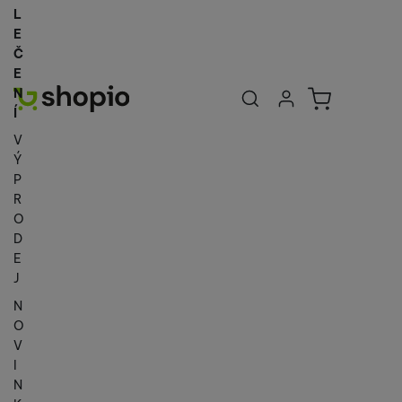
L
E
Č
E
Uživatelská se
Košík
N
Přihlásit se
Í
V
Ý
P
R
O
D
E
J
N
O
V
I
N