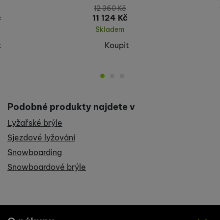
12 360
Kč
č
11 124
Kč
Skladem
t
Koupit
Podobné produkty najdete v
Lyžařské brýle
Sjezdové lyžování
Snowboarding
Snowboardové brýle