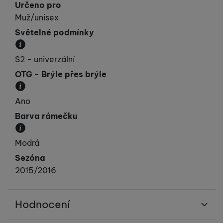
Určeno pro
Muž/unisex
Světelné podmínky
Popisuje počasí, do kterého jsou brýle určeny.
S2 - univerzální
OTG - Brýle přes brýle
Brýle vybavené OTG (Over The Glasses), lze použí 
Ano
Barva rámečku
Převládající barva rámečku.
Modrá
Sezóna
2015/2016
Hodnocení