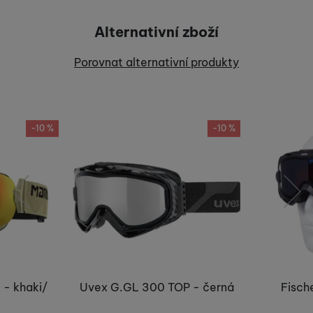
Pro vkládání recenzí je nutné se přihlásit.
Alternativní zboží
Recenze
Porovnat alternativní produkty
Nebyla přidána žádná recenze.
-10 %
-10 %
předchozí
následující
 - khaki/
Uvex G.GL 300 TOP - černá
Fische