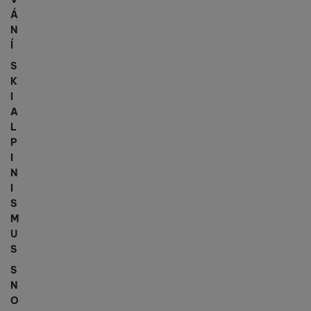
Á
N
Í
S
K
I
A
L
P
I
N
I
S
M
U
S
S
N
O