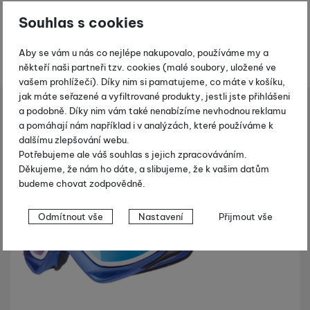
k
Souhlas s cookies
t
y
Aby se vám u nás co nejlépe nakupovalo, používáme my a
někteří naši partneři tzv. cookies (malé soubory, uložené ve
vašem prohlížeči). Díky nim si pamatujeme, co máte v košíku,
jak máte seřazené a vyfiltrované produkty, jestli jste přihlášeni
ezdové lyžování
Lyžařské brýle
Uvex G.GL 300 TOP - modrá
a podobně. Díky nim vám také nenabízíme nevhodnou reklamu
Shopio demo
a pomáhají nám například i v analýzách, které používáme k
dalšímu zlepšování webu.
Fotografie
-10 %
Potřebujeme ale váš souhlas s jejich zpracováváním.
Děkujeme, že nám ho dáte, a slibujeme, že k vašim datům
budeme chovat zodpovědně.
Nastavení souhlasů s kategoriemi
Odmítnout vše
Nastavení
Přijmout vše
cookies
Technické
Technické
-
bez těchto cookies náš web nebude fungovat
.
VŽDY AKTIVNÍ
Technické cookies umožňují váš průchod nákupním košíkem,