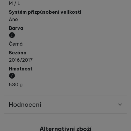
Obvod hlavy v cm.
M / L
Systém přizpůsobení velikosti
Ano
Barva
Převládající barva výrobku.
Černá
Sezóna
2016/2017
Hmotnost
Váha produktu.
530 g
Hodnocení
Pro vkládání recenzí je nutné se přihlásit.
Alternativní zboží