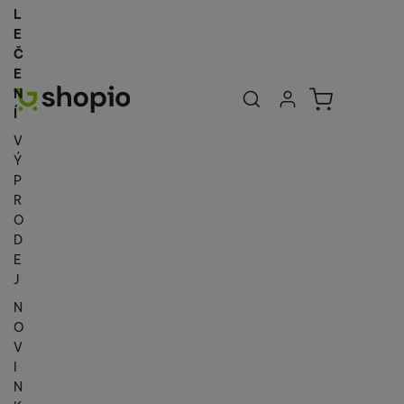
L
E
Č
E
Uživatelská se
Košík
N
Přihlásit se
Í
V
Ý
P
R
O
D
E
J
N
O
V
I
N