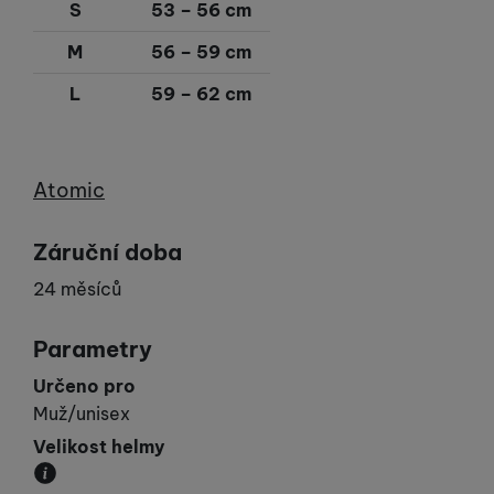
S
53 – 56 cm
M
56 – 59 cm
L
59 – 62 cm
Výrobce
Atomic
Záruční doba
24 měsíců
Parametry
Určeno pro
Muž/unisex
Velikost helmy