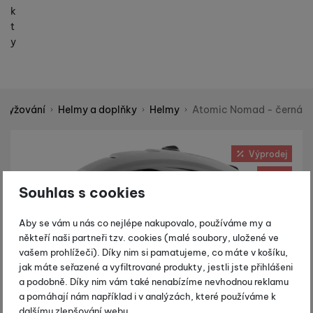
k
t
y
 lyžování
Helmy a doplňky
Helmy
Atomic Nomad - černá
Shopio demo
Fotografie
Výprodej
-35 %
Souhlas s cookies
Aby se vám u nás co nejlépe nakupovalo, používáme my a
někteří naši partneři tzv. cookies (malé soubory, uložené ve
vašem prohlížeči). Díky nim si pamatujeme, co máte v košíku,
jak máte seřazené a vyfiltrované produkty, jestli jste přihlášeni
a podobně. Díky nim vám také nenabízíme nevhodnou reklamu
a pomáhají nám například i v analýzách, které používáme k
dalšímu zlepšování webu.