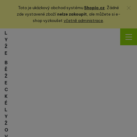
Zavřít
Toto je ukázkový obchod systému
Shopio.cz
. Žádné
zde vystavené zboží
nelze zakoupit
, ale můžete
si
e-
shop vyzkoušet
včetně administrace
.
L
Y
Ž
E
B
Ě
Ž
E
C
K
É
L
Y
Ž
O
V