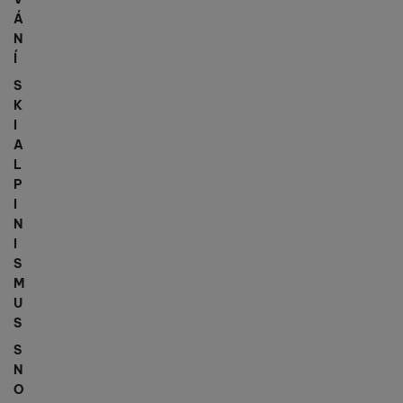
Á
N
Í
S
K
I
A
L
P
I
N
I
S
M
U
S
S
N
O