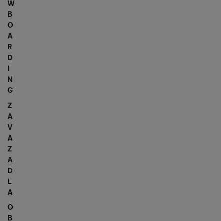
W
B
O
A
R
D
I
N
G
Z
A
V
A
Z
A
D
L
A
O
B