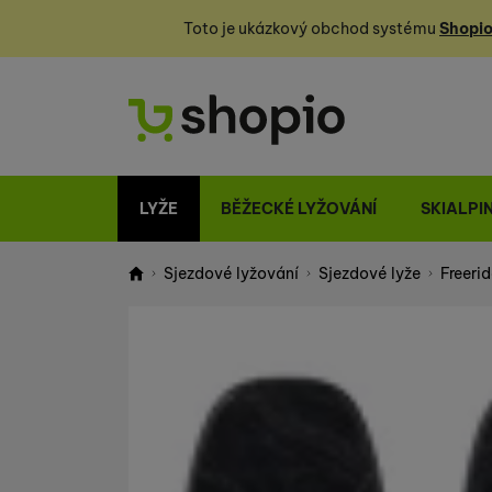
Toto je ukázkový obchod systému
Shopio
LYŽE
BĚŽECKÉ LYŽOVÁNÍ
SKIALPI
Sjezdové lyžování
Sjezdové lyže
Freerid
Shopio demo
Fotografie