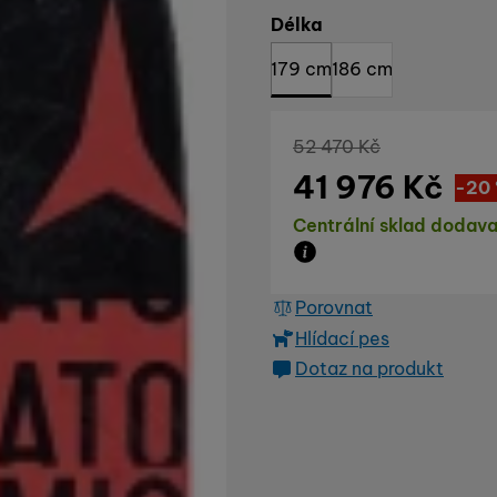
Vyberte variantu
Délka
179 cm
186 cm
Původní cena
52 470
Kč
41 976
Kč
Sl
10 
(
-20
Dostupnost
Centrální sklad dodava
Zboží je skladem u dod
Porovnat
Hlídací pes
Dotaz na produkt