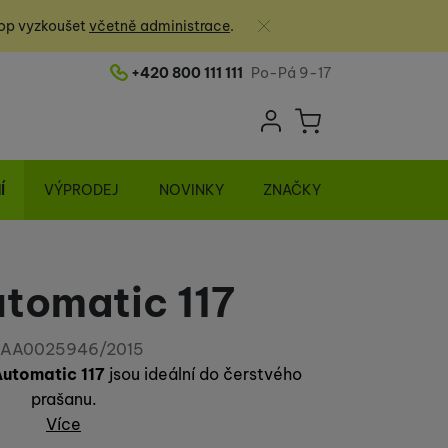
Zavřít
op vyzkoušet
včetně administrace
.
+420 800 111 111
Po-Pá 9-17
Telefonní číslo
Uživatelská sek
Košík
Přihlásit se
Í
VÝPRODEJ
NOVINKY
ZNAČKY
tomatic 117
AA0025946/2015
utomatic 117
jsou ideální do čerstvého
prašanu.
Více