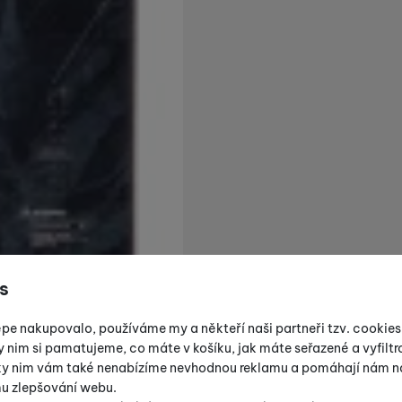
s
épe nakupovalo, používáme my a někteří naši partneři tzv. cookie
y nim si pamatujeme, co máte v košíku, jak máte seřazené a vyfiltro
íky nim vám také nenabízíme nevhodnou reklamu a pomáhají nám na
mu zlepšování webu.