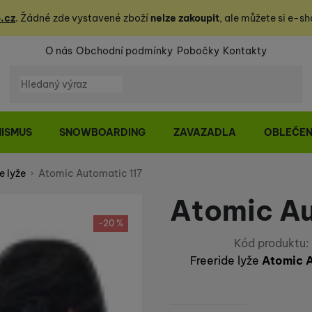
.cz
. Žádné zde vystavené zboží
nelze zakoupit
, ale můžete
si
e-sh
O nás
Obchodní podmínky
Pobočky
Kontakty
Vyhledávání
NISMUS
SNOWBOARDING
ZAVAZADLA
OBLEČEN
e lyže
Atomic Automatic 117
Atomic Au
-20 %
Kód produktu:
Freeride lyže
Atomic A