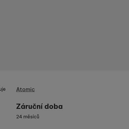
Výrobce
uje
Atomic
Záruční doba
24 měsíců