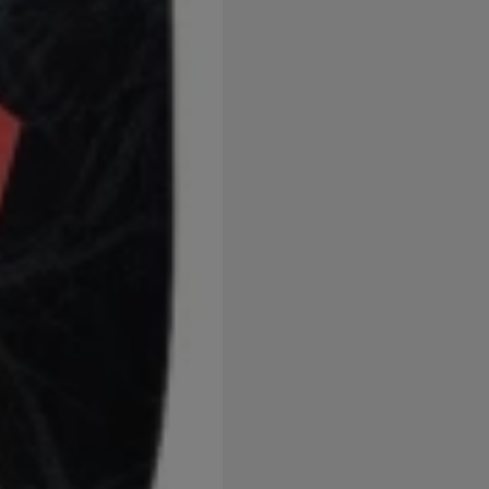
užíváme my nebo naši partneři, abychom vám mohli zobrazit vho
tak na stránkách třetích stran.