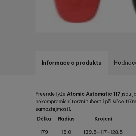
Informace o produktu
Hodnoc
Informace o produktu
Freeride lyže
Atomic Automatic 117
jsou j
nekompromisní torzní tuhost i při šířce 11
samozřejmostí.
Délka
Rádius
Krojení
179
18.0
139.5–117–128.5