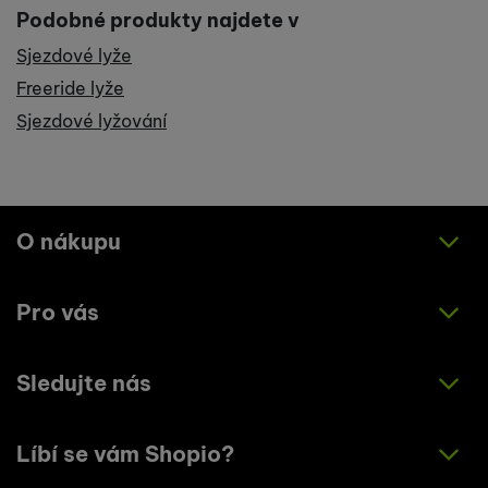
Podobné produkty najdete v
Sjezdové lyže
Freeride lyže
Sjezdové lyžování
O nákupu
Pro vás
Jak nakupovat
Obchodní podmínky
Sledujte nás
O nás
Zásady ochrany osobních údajů
Články
Líbí se vám Shopio?
Instagram
Kontakty