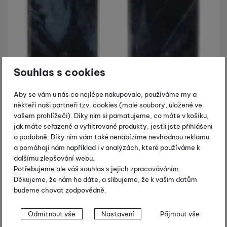
Souhlas s cookies
Aby se vám u nás co nejlépe nakupovalo, používáme my a
někteří naši partneři tzv. cookies (malé soubory, uložené ve
vašem prohlížeči). Díky nim si pamatujeme, co máte v košíku,
jak máte seřazené a vyfiltrované produkty, jestli jste přihlášeni
a podobně. Díky nim vám také nenabízíme nevhodnou reklamu
a pomáhají nám například i v analýzách, které používáme k
dalšímu zlepšování webu.
Potřebujeme ale váš souhlas s jejich zpracováváním.
Děkujeme, že nám ho dáte, a slibujeme, že k vašim datům
budeme chovat zodpovědně.
Nastavení souhlasů s kategoriemi
Odmítnout vše
Nastavení
Přijmout vše
cookies