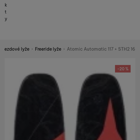
k
t
y
Sjezdové lyže
Freeride lyže
Atomic Automatic 117 + STH2 16
Shopio demo
Fotografie
-20 %