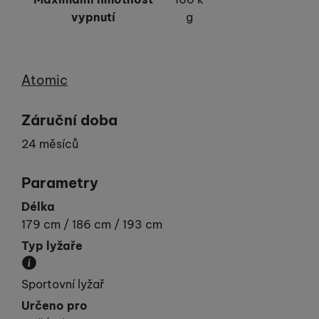
vypnutí
g
Výrobce
Atomic
Záruční doba
24 měsíců
Parametry
Délka
179 cm / 186 cm / 193 cm
Typ lyžaře
Udává vaší „výkonnost“.
Sportovní lyžař
Určeno pro