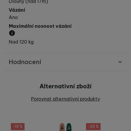
Přibližná velikost poloměru oblouku.
Dlouhý (nad 17m)
Vázání
Ano
Maximální nosnost vázání
Určuje maximální hmotnost lyžaře.
Nad 120 kg
Hodnocení
Pro vkládání recenzí je nutné se přihlásit.
Alternativní zboží
Recenze
Porovnat alternativní produkty
Nebyla přidána žádná recenze.
-15 %
-25 %