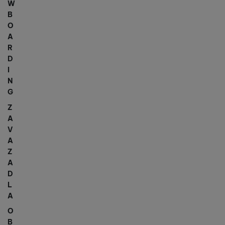
W
B
O
A
R
D
I
N
G
Z
A
V
A
Z
A
D
L
A
O
B