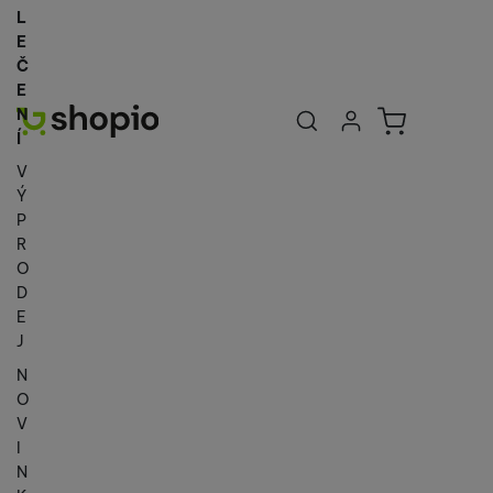
L
E
Č
E
Uživatelská se
Košík
N
Přihlásit se
Í
V
Ý
P
R
O
D
E
J
N
O
V
I
N