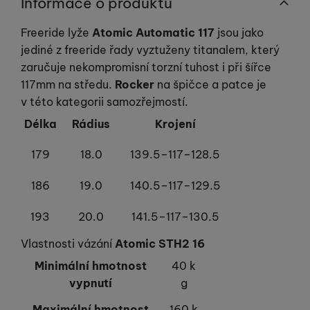
Informace o produktu
Freeride lyže
Atomic Automatic 117
jsou jako
jediné z freeride řady vyztuženy titanalem, který
zaručuje nekompromisní torzní tuhost i při šířce
117mm na středu.
Rocker
na špičce a patce je
v této kategorii samozřejmostí.
Délka
Rádius
Krojení
179
18.0
139.5–117–128.5
186
19.0
140.5–117–129.5
193
20.0
141.5–117–130.5
Vlastnosti vázání
Atomic STH2 16
Minimální hmotnost
40 k
vypnutí
g
Maximální hmotnost
160 k