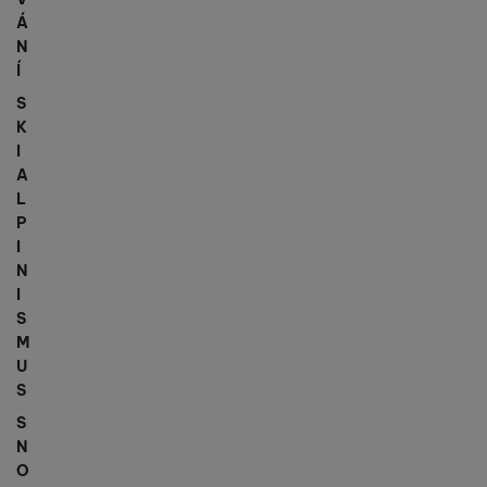
Á
N
Í
S
K
I
A
L
P
I
N
I
S
M
U
S
S
N
O