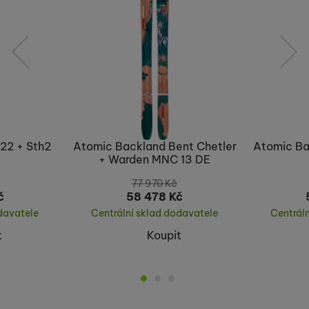
předchozí
následující
22 + Sth2
Atomic Backland Bent Chetler
Atomic Ba
+ Warden MNC 13 DE
77 970
Kč
č
58 478
Kč
davatele
Centrální sklad dodavatele
Centrál
t
Koupit