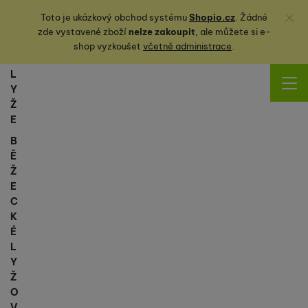
Zavřít
Toto je ukázkový obchod systému
Shopio.cz
. Žádné
zde vystavené zboží
nelze zakoupit
, ale můžete
si
e-
shop vyzkoušet
včetně administrace
.
L
Y
Ž
E
B
Ě
Ž
E
C
K
É
L
Y
Ž
O
V