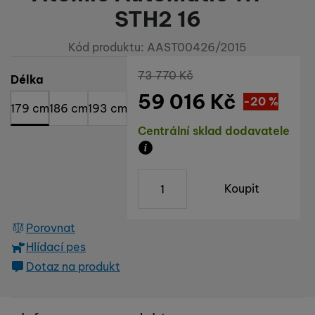
STH2 16
Kód produktu:
AAST00426/2015
Původní cena
73 770
Kč
Vyberte variantu
Délka
59 016
Kč
Sleva
14 754
(
-20
%
)
Kč
179 cm
186 cm
193 cm
Dostupnost
Centrální sklad dodavatele
Zboží je skladem u dodavatele, 
ks
Koupit
Porovnat
Hlídací pes
Dotaz na produkt