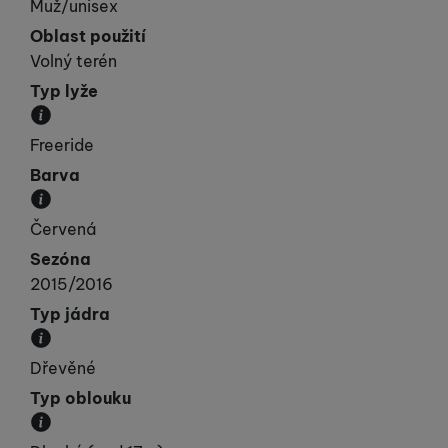
Muž/unisex
Oblast použití
Volný terén
Typ lyže
Kategorie, do které lyže spadá svými vlastnostmi.
Freeride
Barva
Převládající barva výrobku.
Červená
Sezóna
2015/2016
Typ jádra
Materiál, ze kterého je jádro lyže vyrobeno.
Dřevěné
Typ oblouku