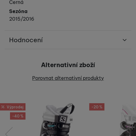
Převládající barva výrobku.
Černá
Sezóna
2015/2016
Hodnocení
Pro vkládání recenzí je nutné se přihlásit.
Alternativní zboží
Recenze
Porovnat alternativní produkty
Nebyla přidána žádná recenze.
Výprodej
-20 %
-40 %