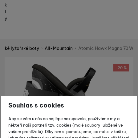
k
t
y
ské lyžařské boty
All-Mountain
Atomic Hawx Magna 70 W
Shopio demo
Fotografie
-20 %
Souhlas s cookies
Aby se vám u nás co nejlépe nakupovalo, používáme my a
někteří naši partneři tzv. cookies (malé soubory, uložené ve
vašem prohlížeči). Díky nim si pamatujeme, co máte v košíku,