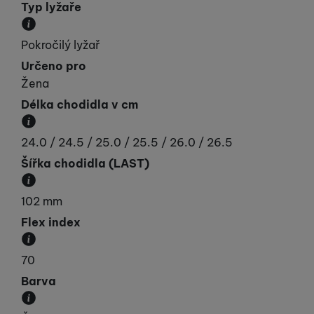
Typ lyžaře
Udává vaší „výkonnost“.
Pokročilý lyžař
Určeno pro
Žena
Délka chodidla v cm
Délka chodidla v cm.
24.0 / 24.5 / 25.0 / 25.5 / 26.0 / 26.5
Šířka chodidla (LAST)
Jak máte široké chodidlo v oblasti prstů. Většinou
102 mm
Flex index
Stupnice tuhosti lyžařské boty.
70
Barva