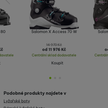
předchozí
následující
 80
Salomon X Access 70 W
Salo
14 970
Kč
Kč
od 11 976
Kč
o
davatele
Centrální sklad dodavatele
Centrál
t
Koupit
Podobné produkty najdete v
Lyžařské boty