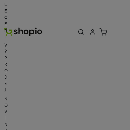
L
E
Č
E
Uživatelská se
Košík
N
Přihlásit se
Í
V
Ý
P
R
O
D
E
J
N
O
V
I
N