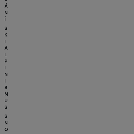
Á
N
Í
S
K
I
A
L
P
I
N
I
S
M
U
S
S
N
O