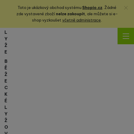
Zavřít
Toto je ukázkový obchod systému
Shopio.cz
. Žádné
zde vystavené zboží
nelze zakoupit
, ale můžete
si
e-
shop vyzkoušet
včetně administrace
.
L
Y
Ž
E
B
Ě
Ž
E
C
K
É
L
Y
Ž
O
V