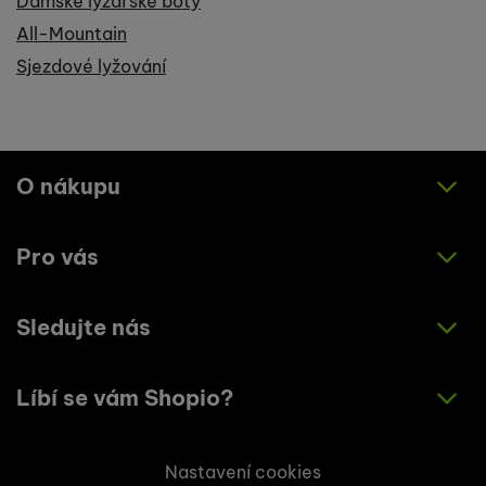
Dámské lyžařské boty
All-Mountain
Sjezdové lyžování
O nákupu
Pro vás
Jak nakupovat
Obchodní podmínky
Sledujte nás
O nás
Zásady ochrany osobních údajů
Články
Líbí se vám Shopio?
Instagram
Kontakty
Facebook
Napište nám!
Nastavení cookies