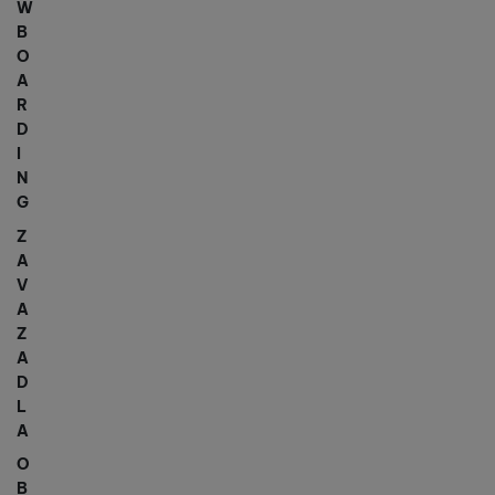
W
B
O
A
R
D
I
N
G
Z
A
V
A
Z
A
D
L
A
O
B