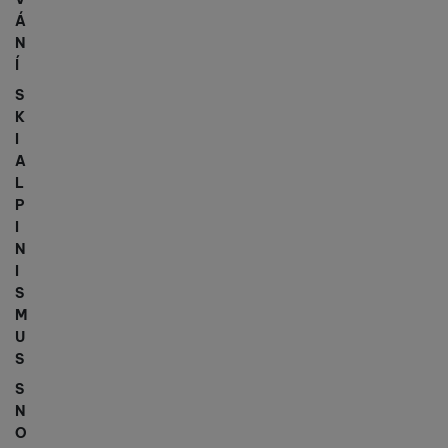
Á
N
Í
S
K
I
A
L
P
I
N
I
S
M
U
S
S
N
O