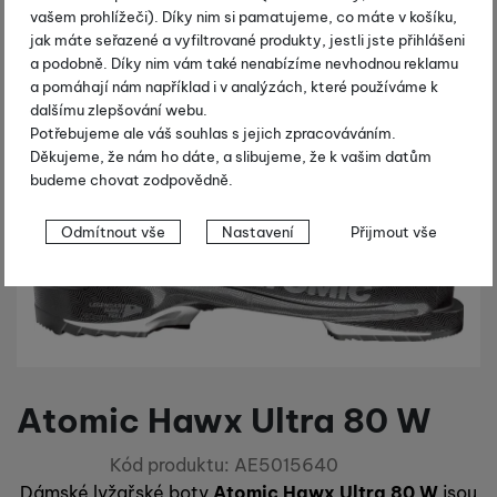
vašem prohlížeči). Díky nim si pamatujeme, co máte v košíku,
jak máte seřazené a vyfiltrované produkty, jestli jste přihlášeni
a podobně. Díky nim vám také nenabízíme nevhodnou reklamu
a pomáhají nám například i v analýzách, které používáme k
dalšímu zlepšování webu.
Potřebujeme ale váš souhlas s jejich zpracováváním.
Děkujeme, že nám ho dáte, a slibujeme, že k vašim datům
budeme chovat zodpovědně.
Nastavení souhlasů s kategoriemi
Odmítnout vše
Nastavení
Přijmout vše
cookies
Technické
Technické
-
bez těchto cookies náš web nebude fungovat
.
VŽDY AKTIVNÍ
Technické cookies umožňují váš průchod nákupním košíkem,
Preferenční a rozšířené funkce
Preferenční a rozšířené funkce
-
abyste nemuseli vše
porovnávání produktů a další nezbytné funkce.
Atomic Hawx Ultra 80 W
nastavovat znovu a abyste se s námi mohli spojit např. pomocí
chatu
.
Kód produktu:
AE5015640
Povoleno
Dámské lyžařské boty
Atomic Hawx Ultra 80 W
jsou