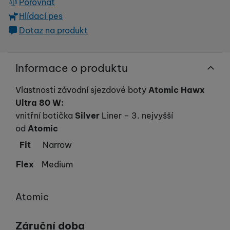
Porovnat
Hlídací pes
Dotaz na produkt
Informace o produktu
Vlastnosti závodní sjezdové boty
Atomic Hawx
Ultra 80 W
:
vnitřní botička
Silver
Liner – 3. nejvyšší
od
Atomic
Fit
Narrow
Flex
Medium
Výrobce
Atomic
Záruční doba