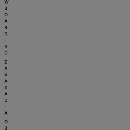
W
B
O
A
R
D
I
N
G
Z
A
V
A
Z
A
D
L
A
O
B