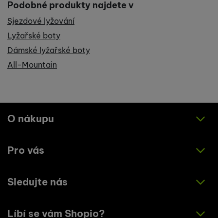
Podobné produkty najdete v
Sjezdové lyžování
Lyžařské boty
Dámské lyžařské boty
All-Mountain
O nákupu
Pro vás
Jak nakupovat
Obchodní podmínky
Sledujte nás
O nás
Zásady ochrany osobních údajů
Články
Líbí se vám Shopio?
Instagram