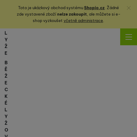
Zavřít
Toto je ukázkový obchod systému
Shopio.cz
. Žádné
zde vystavené zboží
nelze zakoupit
, ale můžete
si
e-
shop vyzkoušet
včetně administrace
.
L
Y
Ž
E
B
Ě
Ž
E
C
K
É
L
Y
Ž
O
V