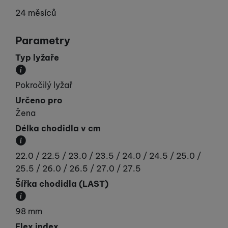
24 měsíců
Parametry
Typ lyžaře
Udává vaší „výkonnost“.
Pokročilý lyžař
Určeno pro
Žena
Délka chodidla v cm
Délka chodidla v cm.
22.0 / 22.5 / 23.0 / 23.5 / 24.0 / 24.5 / 25.0 /
25.5 / 26.0 / 26.5 / 27.0 / 27.5
Šířka chodidla (LAST)
Jak máte široké chodidlo v oblasti prstů. Většinou
98 mm
Flex index