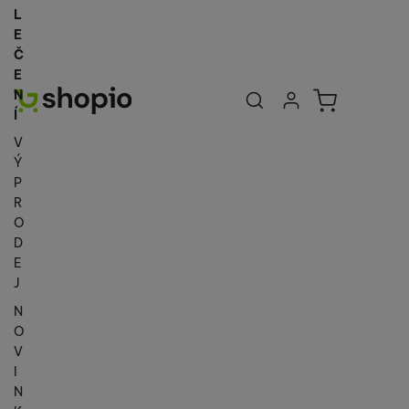
L
E
Č
E
Uživatelská se
Košík
N
Přihlásit se
Í
V
Ý
P
R
O
D
E
J
N
O
V
I
N