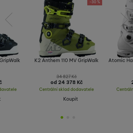
-30 %
předchozí
následující
GripWalk
K2 Anthem 110 MV GripWalk
Atomic Haw
34 827
Kč
č
od 24 378
Kč
davatele
Centrální sklad dodavatele
Centrál
t
Koupit