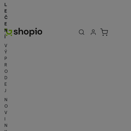
L
E
Č
E
Uživatelská se
Košík
N
Přihlásit se
Í
V
Ý
P
R
O
D
E
J
N
O
V
I
N