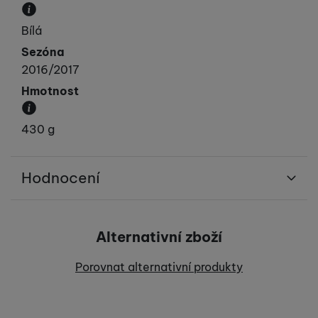
Převládající barva výrobku.
Bílá
Sezóna
2016/2017
Hmotnost
Váha produktu.
430 g
Hodnocení
Pro vkládání recenzí je nutné se přihlásit.
Alternativní zboží
Recenze
Porovnat alternativní produkty
Nebyla přidána žádná recenze.