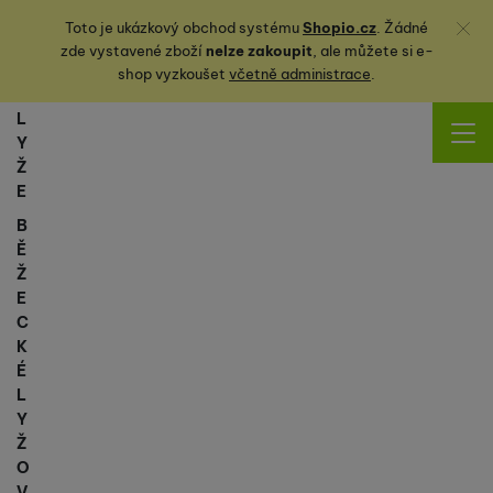
Zavřít
Toto je ukázkový obchod systému
Shopio.cz
. Žádné
zde vystavené zboží
nelze zakoupit
, ale můžete
si
e-
shop vyzkoušet
včetně administrace
.
L
Y
Ž
E
B
Ě
Ž
E
C
K
É
L
Y
Ž
O
V