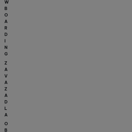
W
B
O
A
R
D
I
N
G
Z
A
V
A
Z
A
D
L
A
O
B