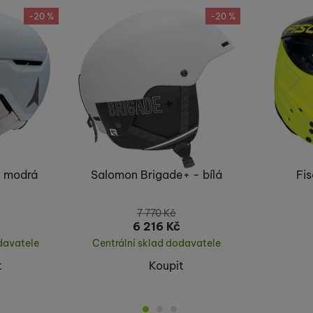
-20 %
-20 %
předchozí
následující
 modrá
Salomon Brigade+ - bílá
Fis
7 770
Kč
6 216
Kč
davatele
Centrální sklad dodavatele
t
Koupit