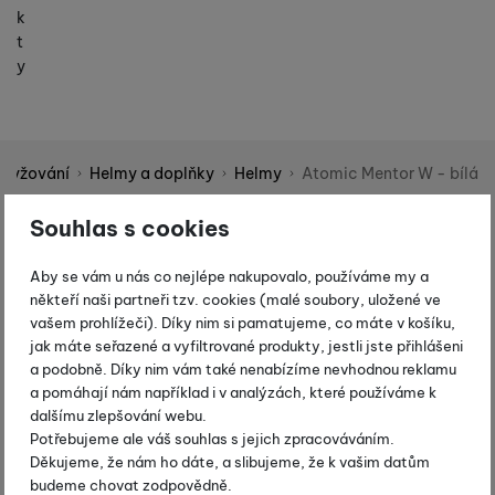
k
t
y
 lyžování
Helmy a doplňky
Helmy
Atomic Mentor W - bílá
Shopio demo
Souhlas s cookies
Fotografie
-20 %
Aby se vám u nás co nejlépe nakupovalo, používáme my a
někteří naši partneři tzv. cookies (malé soubory, uložené ve
vašem prohlížeči). Díky nim si pamatujeme, co máte v košíku,
jak máte seřazené a vyfiltrované produkty, jestli jste přihlášeni
a podobně. Díky nim vám také nenabízíme nevhodnou reklamu
a pomáhají nám například i v analýzách, které používáme k
dalšímu zlepšování webu.
Potřebujeme ale váš souhlas s jejich zpracováváním.
Děkujeme, že nám ho dáte, a slibujeme, že k vašim datům
budeme chovat zodpovědně.