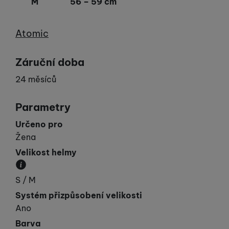
M
56 – 59 cm
Výrobce
Atomic
Záruční doba
24 měsíců
Parametry
Určeno pro
Žena
Velikost helmy
Obvod hlavy v cm.
S / M
Systém přizpůsobení velikosti
Ano
Barva