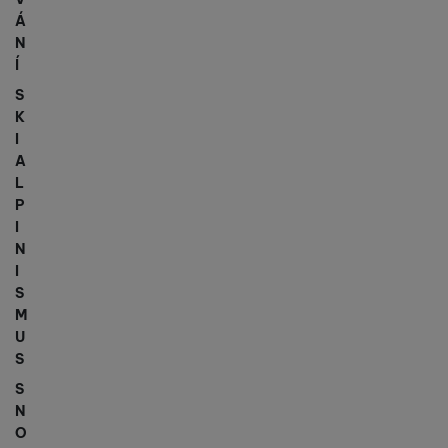
Á
N
Í
S
K
I
A
L
P
I
N
I
S
M
U
S
S
N
O