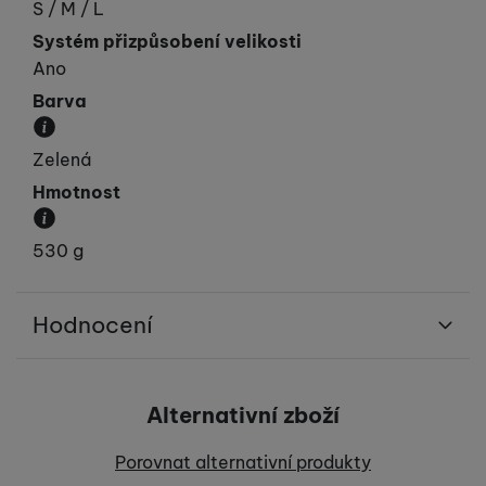
Obvod hlavy v cm.
S / M / L
Systém přizpůsobení velikosti
Ano
Barva
Převládající barva výrobku.
Zelená
Hmotnost
Váha produktu.
530 g
Hodnocení
Pro vkládání recenzí je nutné se přihlásit.
Alternativní zboží
Recenze
Porovnat alternativní produkty