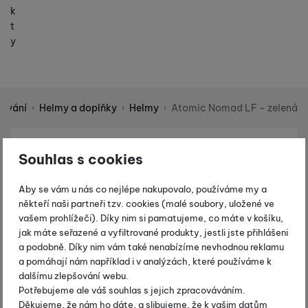
k
t
y
žování
Helmy a doplňky
Helmy
Atomic Nomad LF - zelená
Shopio demo
Fotografie
-20 %
Souhlas s cookies
Aby se vám u nás co nejlépe nakupovalo, používáme my a
někteří naši partneři tzv. cookies (malé soubory, uložené ve
vašem prohlížeči). Díky nim si pamatujeme, co máte v košíku,
jak máte seřazené a vyfiltrované produkty, jestli jste přihlášeni
a podobně. Díky nim vám také nenabízíme nevhodnou reklamu
a pomáhají nám například i v analýzách, které používáme k
dalšímu zlepšování webu.
Potřebujeme ale váš souhlas s jejich zpracováváním.
Děkujeme, že nám ho dáte, a slibujeme, že k vašim datům