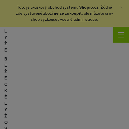
Zavřít
Toto je ukázkový obchod systému
Shopio.cz
. Žádné
zde vystavené zboží
nelze zakoupit
, ale můžete
si
e-
shop vyzkoušet
včetně administrace
.
L
Y
Ž
E
B
Ě
Ž
E
C
K
É
L
Y
Ž
O
V