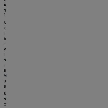
Á
N
Í
S
K
I
A
L
P
I
N
I
S
M
U
S
S
N
O