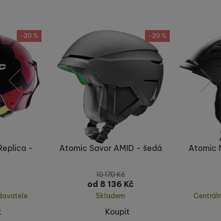
Nebyla přidána žádná recenze.
-20 %
-20 %
předchozí
následující
Replica -
Atomic Savor AMID - šedá
Atomic 
10 170
Kč
od 8 136
Kč
davatele
Skladem
Centrál
t
Koupit