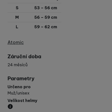
S
53 – 56 cm
M
56 – 59 cm
L
59 – 62 cm
Výrobce
Atomic
Záruční doba
24 měsíců
Parametry
Určeno pro
Muž/unisex
Velikost helmy