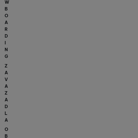
W
B
O
A
R
D
I
N
G
Z
A
V
A
Z
A
D
L
A
O
B