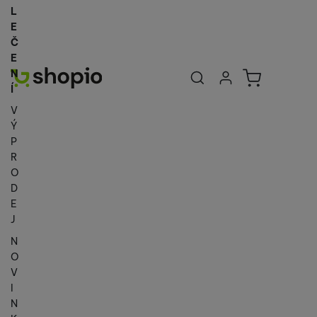
L
E
Č
E
Uživatelská se
Košík
N
Přihlásit se
Í
V
Ý
P
R
O
D
E
J
N
O
V
I
N