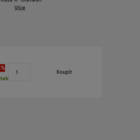
Více
ks
eva
74
%
Kč
)
Koupit
tele
avatele, doba dodání na náš sklad závisí na možnostech d