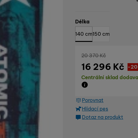
Vyberte variantu
Délka
140 cm
150 cm
Původní cena
20 370
Kč
16 296
Kč
Sl
4 0
(
-20
Dostupnost
Centrální sklad dodava
Zboží je skladem u dod
Porovnat
Hlídací pes
Dotaz na produkt