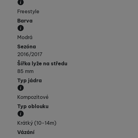
Kategorie, do které lyže spadá svými vlastnost
Freestyle
Barva
Převládající barva výrobku.
Modrá
Sezóna
2016/2017
Šířka lyže na středu
85 mm
Typ jádra
Materiál, ze kterého je jádro lyže vyrobeno.
Kompozitové
Typ oblouku
Přibližná velikost poloměru oblouku.
Krátký (10-14m)
Vázání