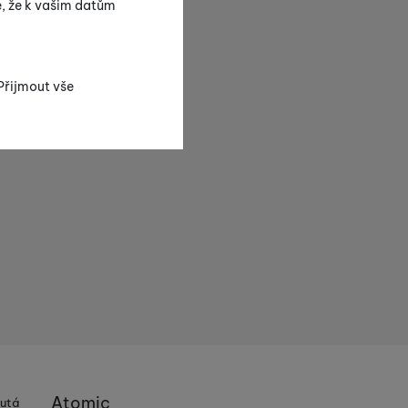
e, že k vašim datům
Přijmout vše
nezbytné funkce.
mohli spojit např.
pamatovat vaše
e chat a podobně.
ch pomocí určujeme počet
ies zpracováváme
Výrobce
Atomic
nutá