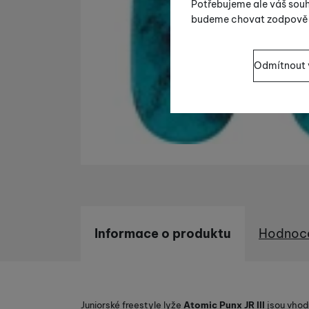
Potřebujeme ale váš souh
budeme chovat zodpově
Nastavení souhla
Odmítnout 
Technické
Technické
-
bez těchto 
VŽDY AKTIVNÍ
Technické cookies umožň
Preferenční a ro
Preferenční a rozšířené
pomocí chatu
.
Povoleno
Díky těmto cookies vám 
Analytické
Analytické
-
abychom věd
nastavení, mohou vám po
Informace o produktu
Hodnoc
Povoleno
Informace o produktu
Tyto cookies nám umožňu
Marketingové
Marketingové
-
abychom
návštěv a zdroje návště
Povoleno
Juniorské freestyle lyže
Atomic Punx JR III
jsou vhod
souhrnně a anonymně, tak