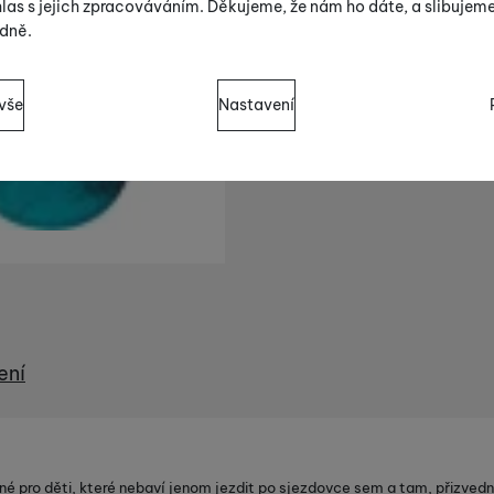
las s jejich zpracováváním. Děkujeme, že nám ho dáte, a slibujem
dně.
sů s kategoriemi cookies
vše
Nastavení
cookies náš web nebude fungovat
.
ují váš průchod nákupním košíkem, porovnávání produktů a další 
zšířené funkce
 funkce
-
abyste nemuseli vše nastavovat znovu a abyste se s námi 
práci s naším webem dokážeme ještě zpříjemnit. Dokážeme si za
ěli, jak se na webu chováte, a mohli náš web dále zlepšovat
.
moci s vyplňováním formulářů, umožní nám zobrazit služby jako j
ení
jí měření výkonu našeho webu i našich reklamních kampaní. Jeji
 vás neobtěžovali nevhodnou reklamou
.
v našich internetových stránek. Data získaná pomocí těchto cook
né pro děti, které nebaví jenom jezdit po sjezdovce sem a tam, přizved
že nejsme schopni identifikovat konkrétní uživatele našeho webu.