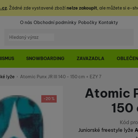
.cz
. Žádné zde vystavené zboží
nelze zakoupit
, ale můžete
si
e-sh
O nás
Obchodní podmínky
Pobočky
Kontakty
Vyhledávání
NISMUS
SNOWBOARDING
ZAVAZADLA
OBLEČEN
ké lyže
Atomic Punx JR III 140 - 150 cm + EZY 7
Atomic P
-20 %
150 
Kód pro
Juniorské freestyle lyže
A