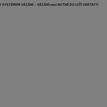
 SYSTÉMEM VÁZÁNÍ – VÁZÁNÍ není NUTNÉ DO LYŽÍ VARTAT!!!
užíváme my nebo naši partneři, abychom vám mohli zobrazit vho
tak na stránkách třetích stran.