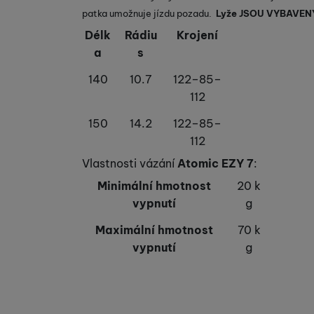
patka umožnuje jízdu pozadu.
Lyže JSOU VYBAVENY
Délk
Rádiu
Krojení
Marketingové cookies po
a
s
jak na našich stránkách, 
140
10.7
122–85–
112
150
14.2
122–85–
112
Vlastnosti vázání
Atomic EZY 7
:
Minimální hmotnost
20 k
vypnutí
g
Maximální hmotnost
70 k
vypnutí
g