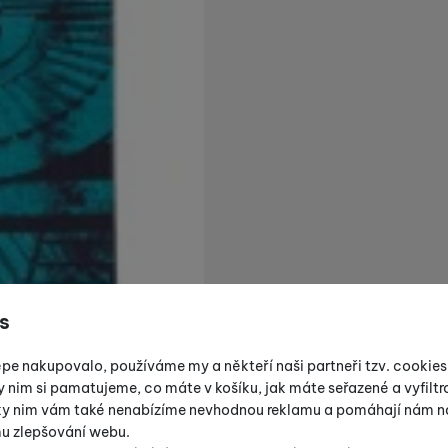
s
épe nakupovalo, používáme my a někteří naši partneři tzv. cookie
y nim si pamatujeme, co máte v košíku, jak máte seřazené a vyfiltro
íky nim vám také nenabízíme nevhodnou reklamu a pomáhají nám na
mu zlepšování webu.