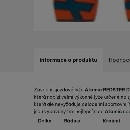
Informace o produktu
Hodnoc
Informace o produktu
Závodní sjezdové lyže
Atomic REDSTER 
která nabízí velmi výkonné lyže určené na s
která ale nevyžaduje celodenní sportovní íz
jsou vybaveny tím nejlepsím co
Atomic
nab
Délka
Rádius
Krojení