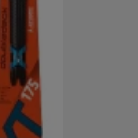
užíváme my nebo naši partneři, abychom vám mohli zobrazit vho
tak na stránkách třetích stran.