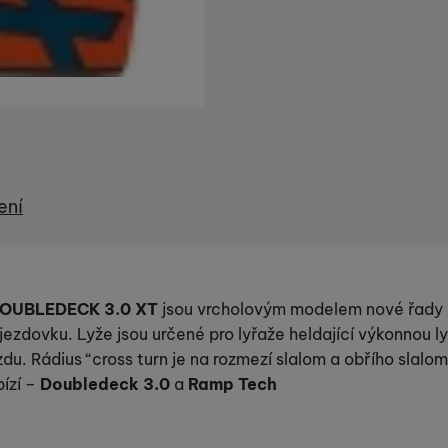
ení
DOUBLEDECK 3.0 XT
jsou vrcholovým modelem nové řady
jezdovku. Lyže jsou určené pro lyřaže heldající výkonnou ly
du. Rádius “cross turn je na rozmezí slalom a obřího slalom
ízí –
Doubledeck
3.0
a
Ramp
Tech