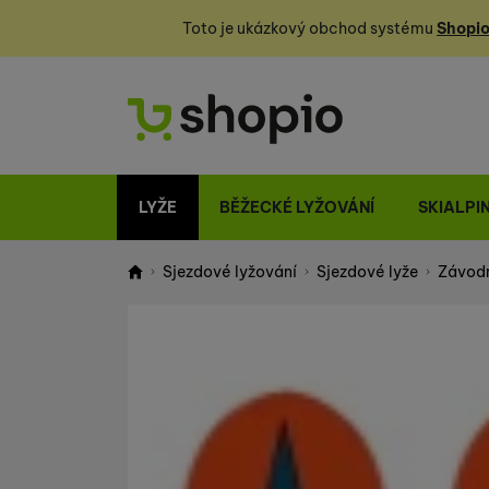
Toto je ukázkový obchod systému
Shopio
LYŽE
BĚŽECKÉ LYŽOVÁNÍ
SKIALPI
Sjezdové lyžování
Sjezdové lyže
Závodn
Shopio demo
Fotografie