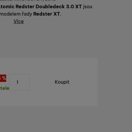
tomic Redster Doubledeck 3.0 XT
jsou
 modelem řady
Redster
XT
.
Více
ks
eva
742
5
%
)
Kč
Koupit
tele
avatele, doba dodání na náš sklad závisí na možnostech d