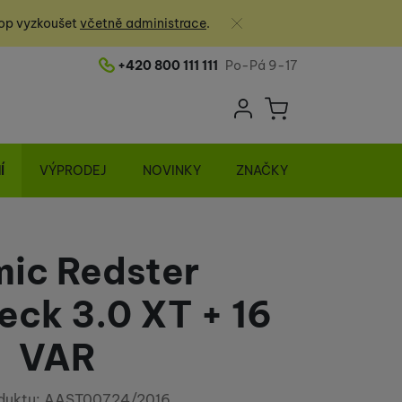
Zavřít
op vyzkoušet
včetně administrace
.
+420 800 111 111
Po-Pá 9-17
Telefonní číslo
Uživatelská sek
Košík
Přihlásit se
Í
VÝPRODEJ
NOVINKY
ZNAČKY
ic Redster
ck 3.0 XT + 16
VAR
duktu:
AAST00724/2016