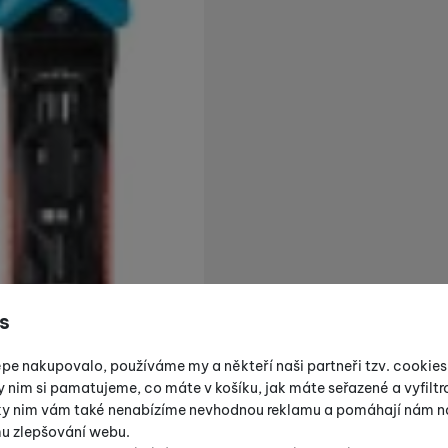
s
épe nakupovalo, používáme my a někteří naši partneři tzv. cookie
y nim si pamatujeme, co máte v košíku, jak máte seřazené a vyfiltro
íky nim vám také nenabízíme nevhodnou reklamu a pomáhají nám na
mu zlepšování webu.