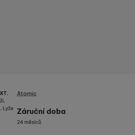
Výrobce
XT
,
Atomic
ži,
. Lyže
Záruční doba
24 měsíců