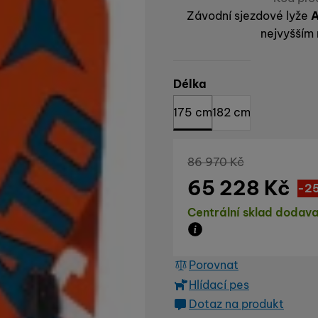
Závodní sjezdové lyže
A
nejvyšším
Vyberte variantu
Délka
175 cm
182 cm
Původní cena
86 970
Kč
65 228
Kč
Sl
21 
(
-2
Dostupnost
Centrální sklad dodava
Zboží je skladem u dod
Porovnat
Hlídací pes
Dotaz na produkt