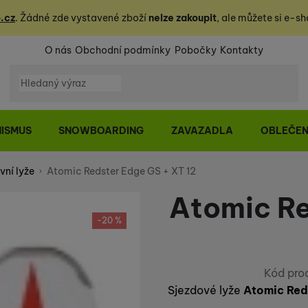
.cz
. Žádné zde vystavené zboží
nelze zakoupit
, ale můžete
si
e-sh
O nás
Obchodní podmínky
Pobočky
Kontakty
Vyhledávání
NISMUS
SNOWBOARDING
ZAVAZADLA
OBLEČEN
vní lyže
Atomic Redster Edge GS + XT 12
Atomic Re
-20 %
Kód pro
Sjezdové lyže
Atomic Red