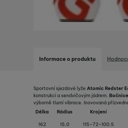
Informace o produktu
Hodnoc
Informace o produktu
Sportovní sjezdové lyže
Atomic Redster 
konstrukcí a sendvičovým jádrem.
Bočnic
výborně tlumí vibrace. Inovovaná přizvedn
Délka
Rádius
Krojení
162
15.0
115–72–100.5