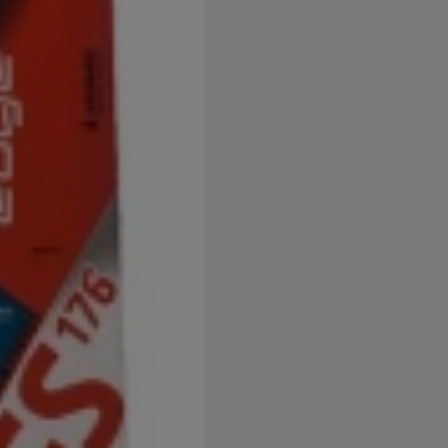
užíváme my nebo naši partneři, abychom vám mohli zobrazit vho
tak na stránkách třetích stran.