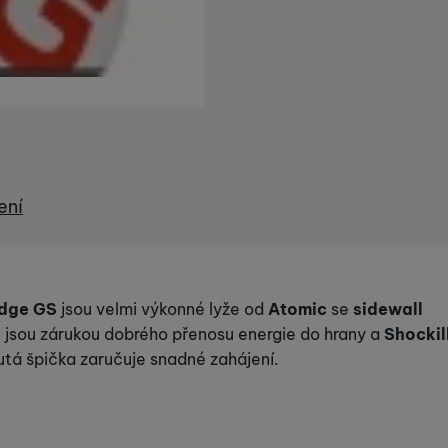
ení
Edge GS
jsou velmi výkonné lyže od
Atomic
se
sidewall
e
jsou zárukou dobrého přenosu energie do hrany a
Shockil
utá špička zaručuje snadné zahájení.