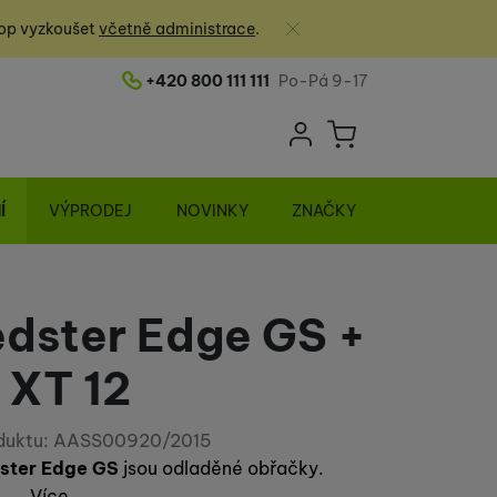
Zavřít
op vyzkoušet
včetně administrace
.
+420 800 111 111
Po-Pá 9-17
Telefonní číslo
Uživatelská sek
Košík
Přihlásit se
Í
VÝPRODEJ
NOVINKY
ZNAČKY
dster Edge GS +
XT 12
duktu:
AASS00920/2015
ster Edge GS
jsou odladěné obřačky.
Více