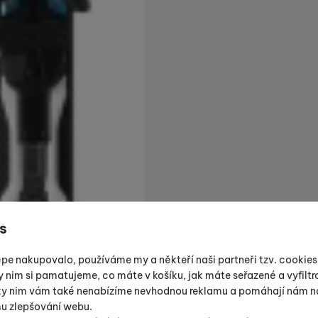
s
épe nakupovalo, používáme my a někteří naši partneři tzv. cookie
y nim si pamatujeme, co máte v košíku, jak máte seřazené a vyfiltro
íky nim vám také nenabízíme nevhodnou reklamu a pomáhají nám na
mu zlepšování webu.