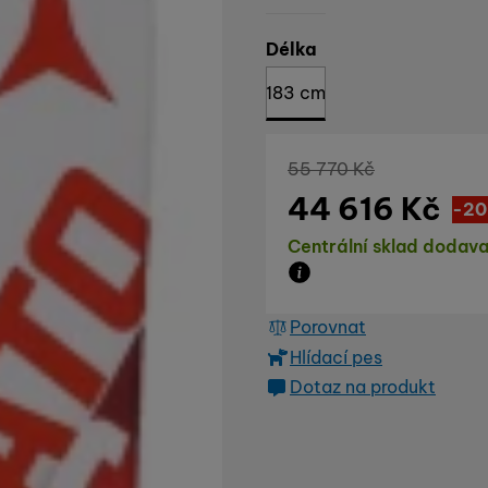
Vyberte variantu
Délka
183 cm
Původní cena
55 770
Kč
44 616
Kč
Sl
11 1
(
-20
Dostupnost
Centrální sklad dodava
Zboží je skladem u dod
Porovnat
Hlídací pes
Dotaz na produkt