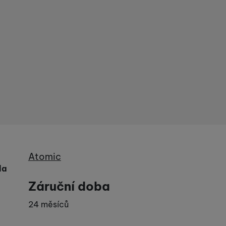
Výrobce
Atomic
la
Záruční doba
24 měsíců