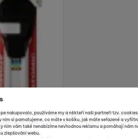
s
épe nakupovalo, používáme my a někteří naši partneři tzv. cookie
y nim si pamatujeme, co máte v košíku, jak máte seřazené a vyfiltro
íky nim vám také nenabízíme nevhodnou reklamu a pomáhají nám na
mu zlepšování webu.