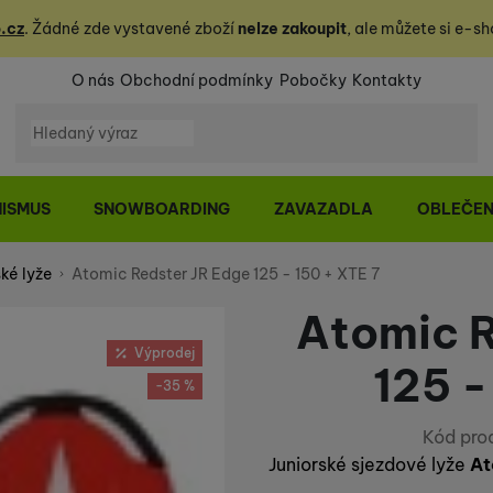
.cz
. Žádné zde vystavené zboží
nelze zakoupit
, ale můžete
si
e-sh
O nás
Obchodní podmínky
Pobočky
Kontakty
Vyhledávání
NISMUS
SNOWBOARDING
ZAVAZADLA
OBLEČEN
ké lyže
Atomic Redster JR Edge 125 - 150 + XTE 7
Atomic R
Výprodej
125 -
-35 %
Kód pro
Juniorské sjezdové lyže
At