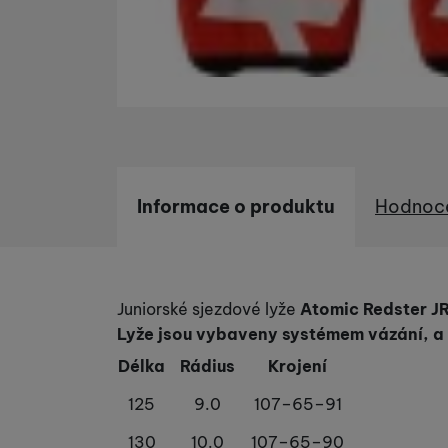
Informace o produktu
Hodnoc
Informace o produktu
Juniorské sjezdové lyže
Atomic Redster J
Lyže jsou vybaveny systémem vázání, a 
Délka
Rádius
Krojení
125
9.0
107–65–91
130
10.0
107–65–90