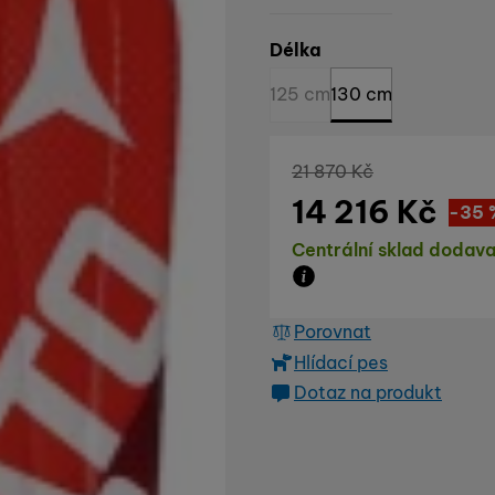
Vyberte variantu
Délka
125 cm
130 cm
Původní cena
21 870
Kč
14 216
Kč
Sle
7 65
(
-35
Dostupnost
Centrální sklad dodava
Zboží je skladem u dod
Porovnat
Hlídací pes
Dotaz na produkt