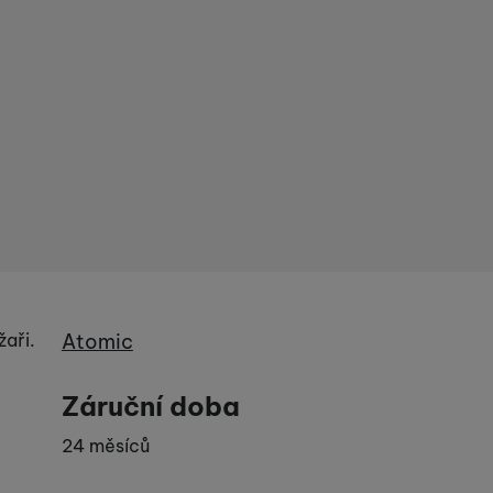
Výrobce
aři.
Atomic
Záruční doba
24 měsíců