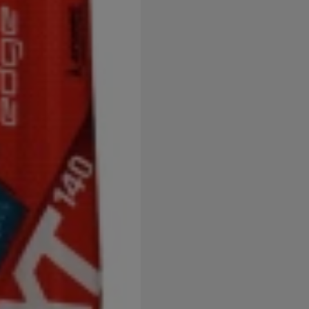
užíváme my nebo naši partneři, abychom vám mohli zobrazit vho
tak na stránkách třetích stran.