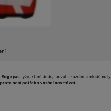
ení
R
Edge
jsou lyže, které dodají odvahu každému mladému lyž
proto není potřeba vázání navrtávat.