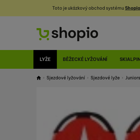
Toto je ukázkový obchod systému
Shopio
LYŽE
BĚŽECKÉ LYŽOVÁNÍ
SKIALPI
Sjezdové lyžování
Sjezdové lyže
Juniors
Shopio demo
Fotografie