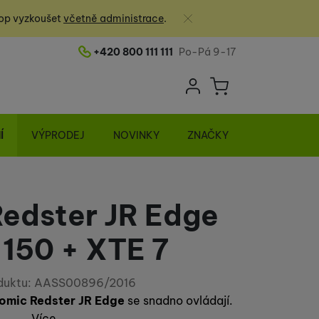
Zavřít
op vyzkoušet
včetně administrace
.
+420 800 111 111
Po-Pá 9-17
Telefonní číslo
Uživatelská sek
Košík
Přihlásit se
Í
VÝPRODEJ
NOVINKY
ZNAČKY
edster JR Edge
 150 + XTE 7
duktu:
AASS00896/2016
omic Redster JR Edge
se snadno ovládají.
Více