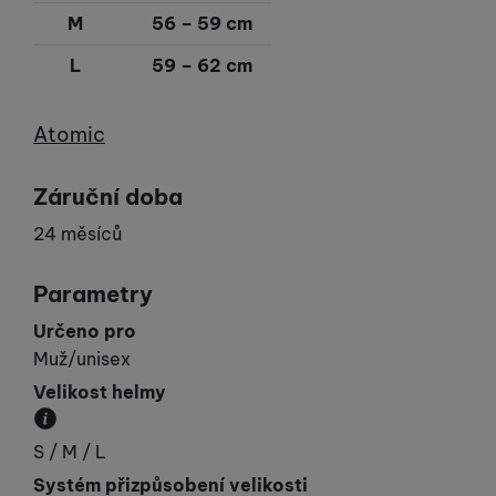
M
56 – 59 cm
L
59 – 62 cm
Výrobce
Atomic
Záruční doba
24 měsíců
Parametry
Určeno pro
Muž/unisex
Velikost helmy
Obvod hlavy v cm.
S / M / L
Systém přizpůsobení velikosti