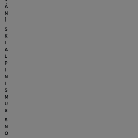
Á
N
Í
S
K
I
A
L
P
I
N
I
S
M
U
S
S
N
O