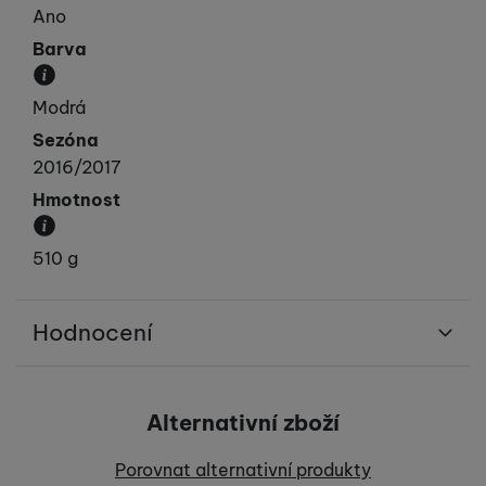
Ano
Barva
Převládající barva výrobku.
Modrá
Sezóna
2016/2017
Hmotnost
Váha produktu.
510 g
Hodnocení
Pro vkládání recenzí je nutné se přihlásit.
Alternativní zboží
Recenze
Porovnat alternativní produkty