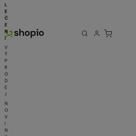
L
E
Č
E
Uživatelská se
Košík
N
Přihlásit se
Í
V
Ý
P
R
O
D
E
J
N
O
V
I
N