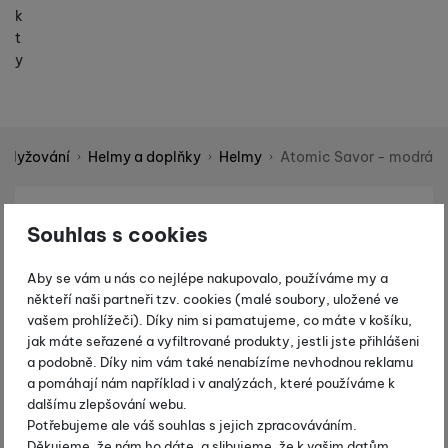
k
t
y
é lyžování
Helmy a doplňky
Helmy
Atomic Savor - modrá
Shopio demo
Fotografie
-25 %
Souhlas s cookies
Aby se vám u nás co nejlépe nakupovalo, používáme my a
někteří naši partneři tzv. cookies (malé soubory, uložené ve
vašem prohlížeči). Díky nim si pamatujeme, co máte v košíku,
jak máte seřazené a vyfiltrované produkty, jestli jste přihlášeni
a podobně. Díky nim vám také nenabízíme nevhodnou reklamu
a pomáhají nám například i v analýzách, které používáme k
dalšímu zlepšování webu.
Potřebujeme ale váš souhlas s jejich zpracováváním.
Děkujeme, že nám ho dáte, a slibujeme, že k vašim datům