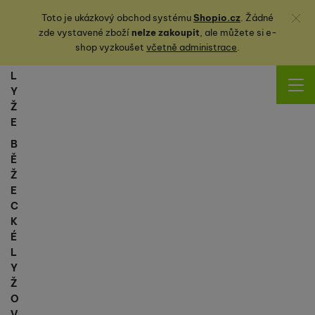
Zavřít
Toto je ukázkový obchod systému
Shopio.cz
. Žádné
zde vystavené zboží
nelze zakoupit
, ale můžete
si
e-
shop vyzkoušet
včetně administrace
.
L
Y
Ž
E
B
Ě
Ž
E
C
K
É
L
Y
Ž
O
V