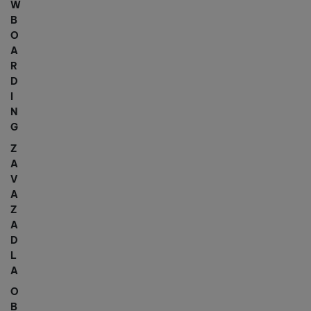
W
B
O
A
R
D
I
N
G
Z
A
V
A
Z
A
D
L
A
O
B