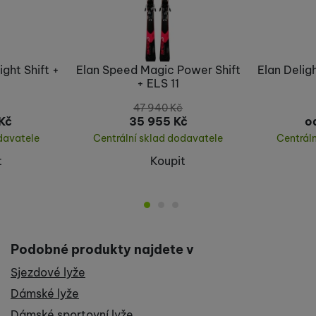
ight Shift +
Elan Speed Magic Power Shift
Elan Deligh
+ ELS 11
47 940
Kč
Kč
35 955
Kč
o
davatele
Centrální sklad dodavatele
Centrál
t
Koupit
Podobné produkty najdete v
Sjezdové lyže
Dámské lyže
Dámské sportovní lyže