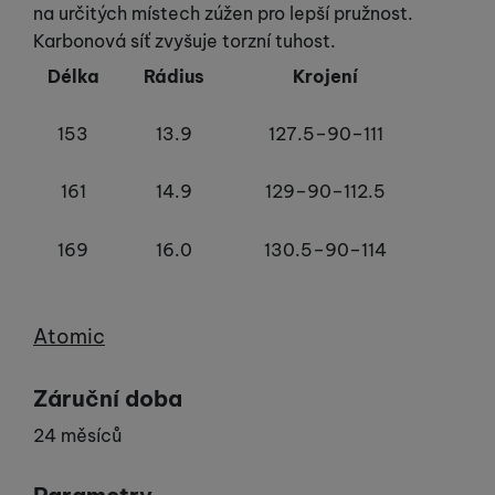
na určitých místech zúžen pro lepší pružnost.
Karbonová síť zvyšuje torzní tuhost.
Délka
Rádius
Krojení
153
13.9
127.5–90–111
161
14.9
129–90–112.5
169
16.0
130.5–90–114
Výrobce
Atomic
Záruční doba
24 měsíců