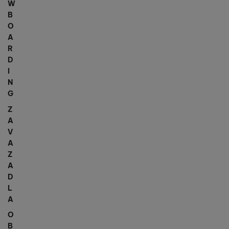
W
B
O
A
R
D
I
N
G
Z
A
V
A
Z
A
D
L
A
O
B