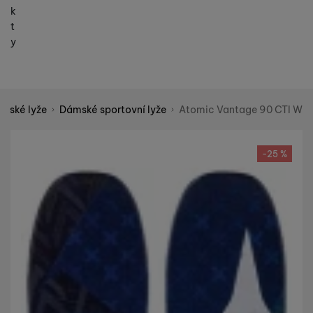
k
t
y
mské lyže
Dámské sportovní lyže
Atomic Vantage 90 CTI W
Shopio demo
Fotografie
-25 %