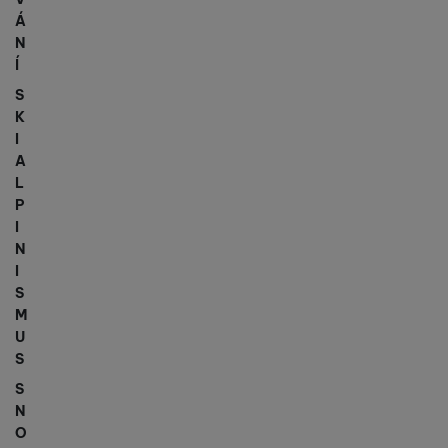
Á
N
Í
S
K
I
A
L
P
I
N
I
S
M
U
S
S
N
O