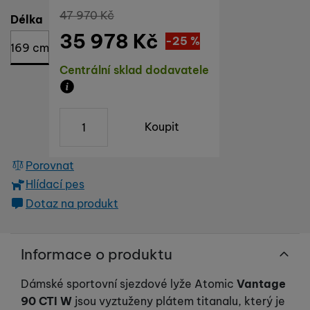
Původní cena
47 970
Kč
Vyberte variantu
Délka
35 978
Kč
Sleva
11 992
(
-25
%
)
Kč
169 cm
Dostupnost
Centrální sklad dodavatele
Zboží je skladem u dodavatele, doba dodání n
ks
Koupit
Porovnat
Hlídací pes
Dotaz na produkt
Informace o produktu
Dámské sportovní sjezdové lyže Atomic
Vantage
90 CTI W
jsou vyztuženy plátem titanalu, který je