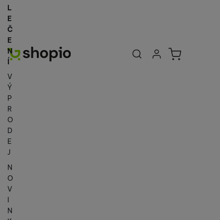
L
E
Č
E
Uživatelská se
Košík
N
Přihlásit se
Í
V
Ý
P
R
O
D
E
J
N
O
V
I
N