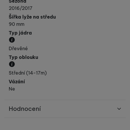
Sezóna
2016/2017
Šířka lyže na středu
90 mm
Typ jádra
Materiál, ze kterého je jádro lyže vyrobeno.
Dřevěné
Typ oblouku
Přibližná velikost poloměru oblouku.
Střední (14-17m)
Vázání
Ne
Hodnocení
Pro vkládání recenzí je nutné se přihlásit.