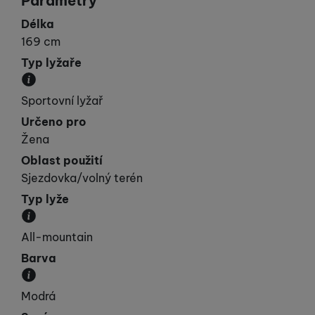
Parametry
Délka
169 cm
Typ lyžaře
Udává vaší „výkonnost“.
Sportovní lyžař
Určeno pro
Žena
Oblast použití
Sjezdovka/volný terén
Typ lyže
Kategorie, do které lyže spadá svými vlastnostmi.
All-mountain
Barva
Převládající barva výrobku.
Modrá