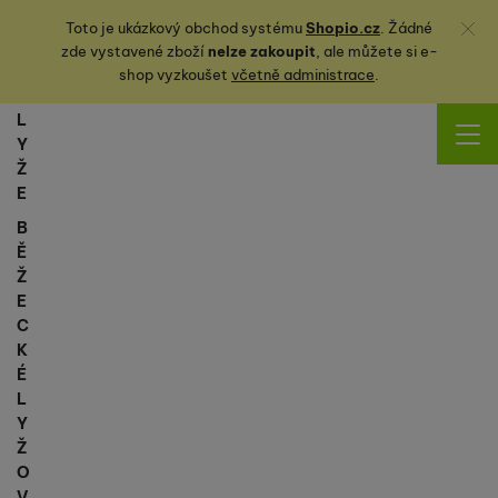
Zavřít
Toto je ukázkový obchod systému
Shopio.cz
. Žádné
zde vystavené zboží
nelze zakoupit
, ale můžete
si
e-
shop vyzkoušet
včetně administrace
.
L
Y
Ž
E
B
Ě
Ž
E
C
K
É
L
Y
Ž
O
V