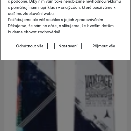
a podobně. Díky nim vám také nenabízíme nevhodnou reklamu
a pomáhají nám například i v analýzách, které používáme k
dalšímu zlepšování webu.
Potřebujeme ale váš souhlas s jejich zpracováváním.
Děkujeme, že nám ho dáte, a slibujeme, že k vašim datům
budeme chovat zodpovědně.
Nastavení souhlasů s kategoriemi
Odmítnout vše
Nastavení
Přijmout vše
cookies
Technické
Technické
-
bez těchto cookies náš web nebude fungovat
.
VŽDY AKTIVNÍ
Technické cookies umožňují váš průchod nákupním košíkem,
Preferenční a rozšířené funkce
Preferenční a rozšířené funkce
-
abyste nemuseli vše
porovnávání produktů a další nezbytné funkce.
nastavovat znovu a abyste se s námi mohli spojit např. pomocí
chatu
.
Povoleno
Díky těmto cookies vám práci s naším webem dokážeme ještě
Analytické
Analytické
-
abychom věděli, jak se na webu chováte, a mohli
zpříjemnit. Dokážeme si zapamatovat vaše nastavení, mohou