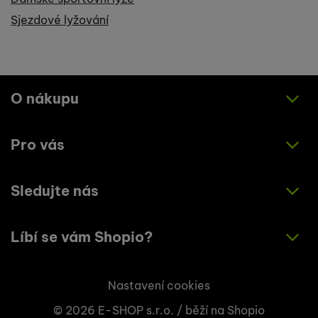
Sjezdové lyžování
O nákupu
Pro vás
Jak nakupovat
Obchodní podmínky
Sledujte nás
O nás
Zásady ochrany osobních údajů
Články
Líbí se vám Shopio?
Instagram
Kontakty
Facebook
Napište nám!
Nastavení cookies
© 2026 E-SHOP s.r.o. /
běží na
Shopio
+420 773 033 003