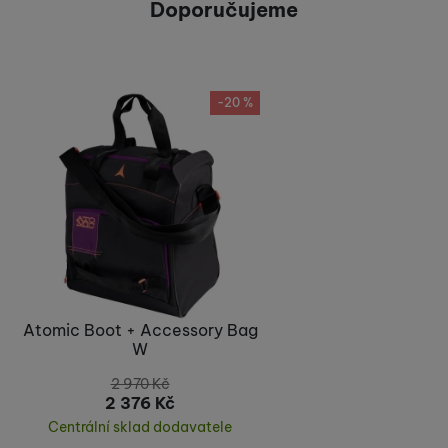
Doporučujeme
Recenze
Nebyla přidána žádná recenze.
-20 %
Atomic Boot + Accessory Bag
W
2 970
Kč
2 376
Kč
Centrální sklad dodavatele