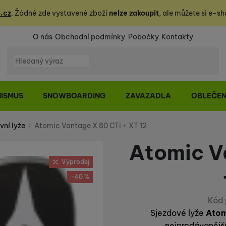
.cz
. Žádné zde vystavené zboží
nelze zakoupit
, ale můžete
si
e-sh
O nás
Obchodní podmínky
Pobočky
Kontakty
Vyhledávání
NISMUS
SNOWBOARDING
ZAVAZADLA
OBLEČEN
vní lyže
Atomic Vantage X 80 CTi + XT 12
Atomic V
Výprodej
-40 %
Kód 
Sjezdové lyže
Atom
nejprodávanějš