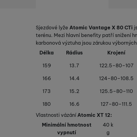
Informace o produktu
Sjezdové lyže
Atomic Vantage X 80 CTi
j
terénu. Mezi hlavní benefity patří snižení 
karbonová výztuha jsou zárukou výborných 
Délka
Rádius
Krojení
159
13.7
122.5–80–107
166
14.4
124–80–108.5
173
15.2
125.5–80–110
180
16.6
127–80–111.5
Vlastnosti vázání
Atomic XT 12:
Minimální hmotnost
40 k
vypnutí
g