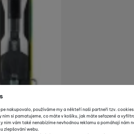
s
épe nakupovalo, používáme my a někteří naši partneři tzv. cookie
y nim si pamatujeme, co máte v košíku, jak máte seřazené a vyfiltro
íky nim vám také nenabízíme nevhodnou reklamu a pomáhají nám na
mu zlepšování webu.