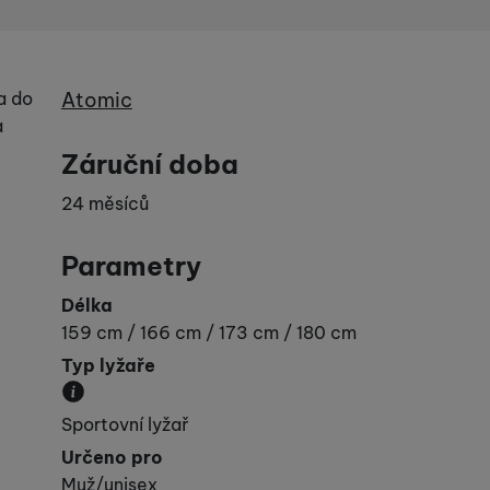
Výrobce
a do
Atomic
a
Záruční doba
24 měsíců
Parametry
Délka
159 cm / 166 cm / 173 cm / 180 cm
Typ lyžaře
Udává vaší „výkonnost“.
Sportovní lyžař
Určeno pro
Muž/unisex