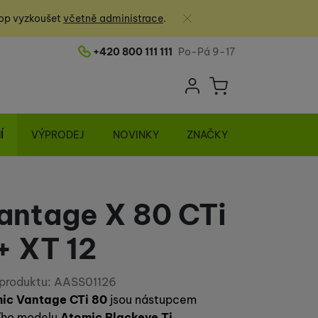
Zavřít
op vyzkoušet
včetně administrace
.
+420 800 111 111
Po-Pá 9-17
Telefonní číslo
Uživatelská sek
Košík
Přihlásit se
Í
VÝPRODEJ
NOVINKY
ZNAČKY
antage X 80 CTi
+ XT 12
produktu:
AASS01126
ic Vantage CTi 80
jsou nástupcem
ího modelu
Atomic Blackeye Ti.