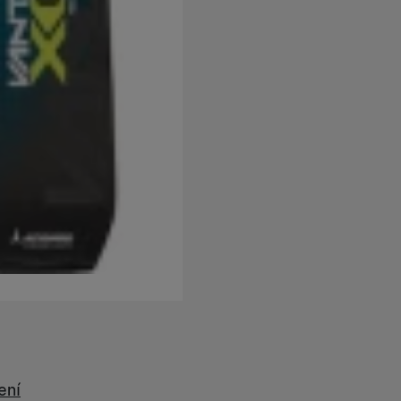
užíváme my nebo naši partneři, abychom vám mohli zobrazit vho
tak na stránkách třetích stran.
ení