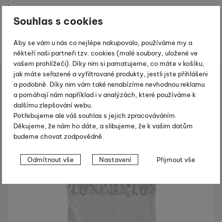
k
t
Souhlas s cookies
y
Aby se vám u nás co nejlépe nakupovalo, používáme my a
někteří naši partneři tzv. cookies (malé soubory, uložené ve
vašem prohlížeči). Díky nim si pamatujeme, co máte v košíku,
jak máte seřazené a vyfiltrované produkty, jestli jste přihlášeni
 a obuv
Dámská trika, tílka, košile
Burton Backcountry - bílá
a podobně. Díky nim vám také nenabízíme nevhodnou reklamu
Shopio demo
a pomáhají nám například i v analýzách, které používáme k
dalšímu zlepšování webu.
Fotografie
Výprodej
Potřebujeme ale váš souhlas s jejich zpracováváním.
-40 %
Děkujeme, že nám ho dáte, a slibujeme, že k vašim datům
budeme chovat zodpovědně.
Nastavení souhlasů s kategoriemi
Odmítnout vše
Nastavení
Přijmout vše
cookies
Technické
Technické
-
bez těchto cookies náš web nebude fungovat
.
VŽDY AKTIVNÍ