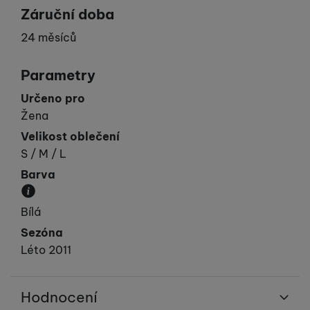
Záruční doba
24 měsíců
Parametry
Určeno pro
Žena
Velikost oblečení
S / M / L
Barva
Převládající barva výrobku.
Bílá
Sezóna
Léto 2011
Hodnocení