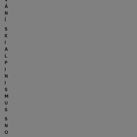
Á
N
Í
S
K
I
A
L
P
I
N
I
S
M
U
S
S
N
O