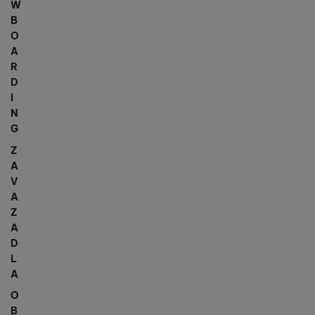
W
B
O
A
R
D
I
N
G
Z
A
V
A
Z
A
D
L
A
O
B