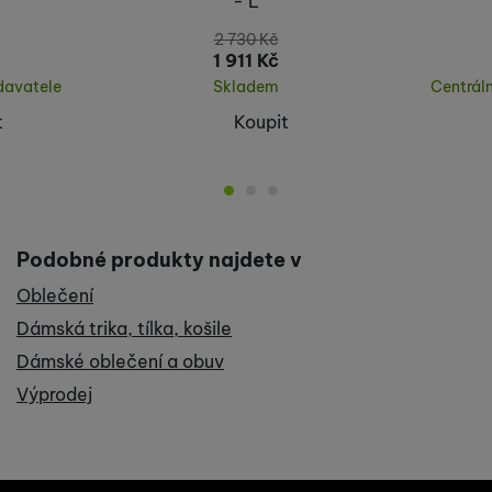
- L
2 730
Kč
1 911
Kč
davatele
Skladem
Centrál
t
Koupit
Podobné produkty najdete v
Oblečení
Dámská trika, tílka, košile
Dámské oblečení a obuv
Výprodej