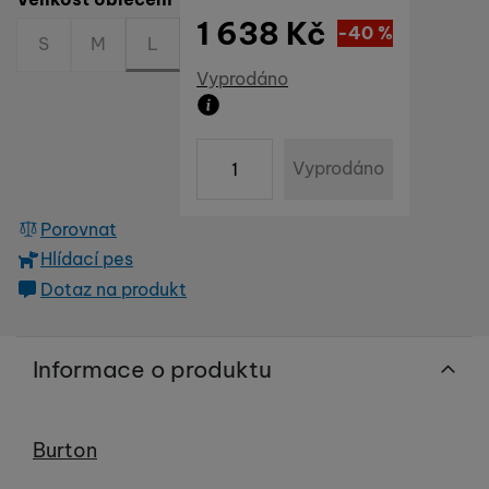
1 638
Kč
Sleva
1 092
(
-40
%
Kč
)
S
M
L
Dostupnost
Vyprodáno
Produkt již není možné zakoupit
ks
Vyprodáno
Porovnat
Hlídací pes
Dotaz na produkt
Informace o produktu
Výrobce
Burton