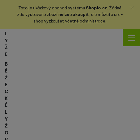
Zavřít
Toto je ukázkový obchod systému
Shopio.cz
. Žádné
zde vystavené zboží
nelze zakoupit
, ale můžete
si
e-
shop vyzkoušet
včetně administrace
.
L
Y
Ž
E
B
Ě
Ž
E
C
K
É
L
Y
Ž
O
V