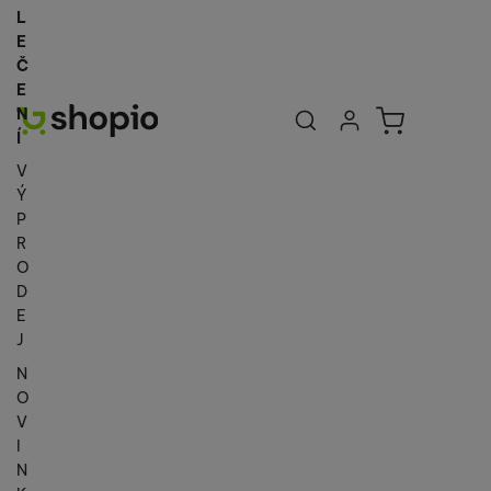
L
E
Č
E
Uživatelská se
Košík
N
Přihlásit se
Í
V
Ý
P
R
O
D
E
J
N
O
V
I
N