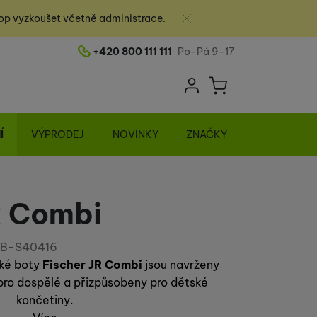
Zavřít
op vyzkoušet
včetně administrace
.
+420 800 111 111
Po-Pá 9-17
Telefonní číslo
Uživatelská sek
Košík
Přihlásit se
Í
VÝPRODEJ
NOVINKY
ZNAČKY
R Combi
BB-S40416
cké boty
Fischer JR Combi
jsou navrženy
ro dospělé a přizpůsobeny pro dětské
končetiny.