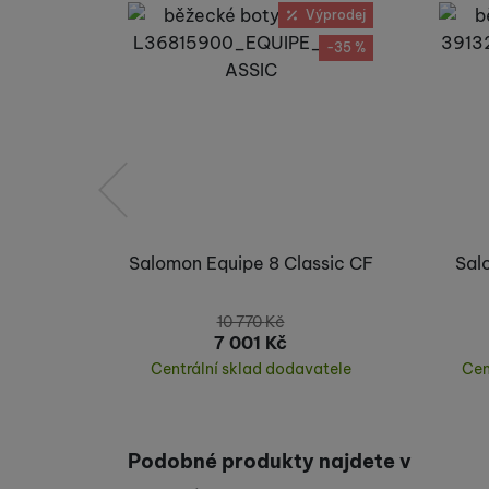
Výprodej
-35 %
předchozí
Salomon Equipe 8 Classic CF
Sal
10 770
Kč
7 001
Kč
Centrální sklad dodavatele
Cen
Koupit
Podobné produkty najdete v