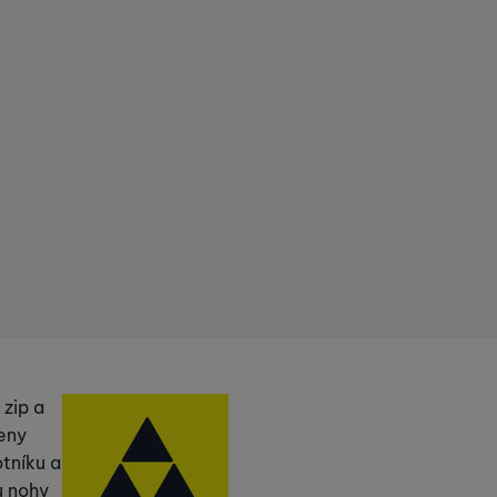
Výrobce
zip a
eny
otníku a
u nohy