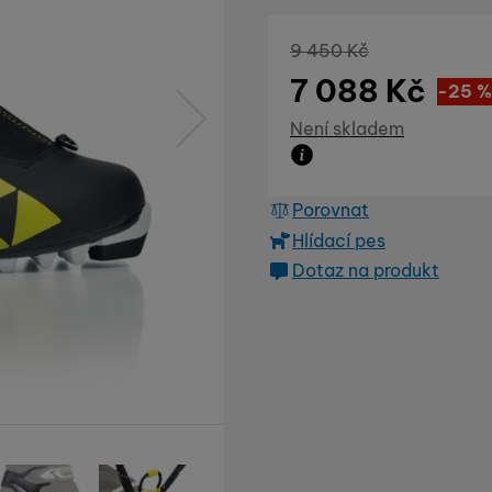
Původní cena
9 450
Kč
7 088
Kč
Sle
2 36
(
-25
%
Dostupnost
Není skladem
následující
Zboží není skladem ani
Porovnat
Hlídací pes
Dotaz na produkt