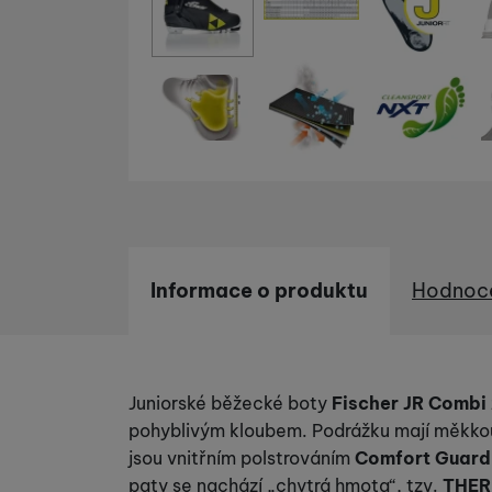
Informace o produktu
Hodnoc
Informace o produktu
Juniorské běžecké boty
Fischer JR Combi
pohyblivým kloubem. Podrážku mají měkkou
jsou vnitřním polstrováním
Comfort Guard
paty se nachází „chytrá hmota“, tzv.
THER