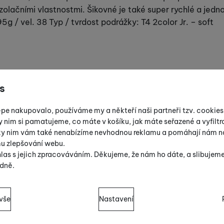
zolačními vlastnostmi. Šikovné je také super rychlé a jed
5g / vel. 38 Typ / tvrdost podrážky: T4 2color Jr. – soft
s
épe nakupovalo, používáme my a někteří naši partneři tzv. cookie
y nim si pamatujeme, co máte v košíku, jak máte seřazené a vyfiltro
íky nim vám také nenabízíme nevhodnou reklamu a pomáhají nám na
mu zlepšování webu.
las s jejich zpracováváním. Děkujeme, že nám ho dáte, a slibujem
dně.
sů s kategoriemi cookies
vše
Nastavení
cookies náš web nebude fungovat
.