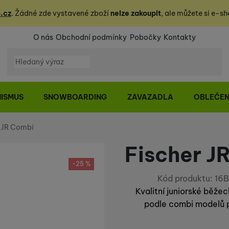
.cz
. Žádné zde vystavené zboží
nelze zakoupit
, ale můžete
si
e-sh
O nás
Obchodní podmínky
Pobočky
Kontakty
Vyhledávání
NISMUS
SNOWBOARDING
ZAVAZADLA
OBLEČEN
 JR Combi
Fischer J
-25 %
Kód produktu:
16
Kvalitní juniorské běže
podle combi modelů p