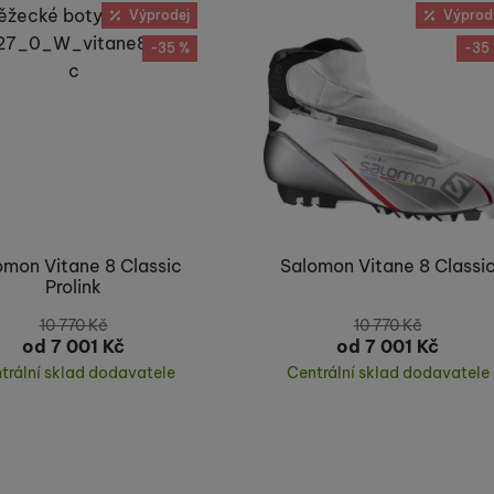
Výprodej
Výprod
-35 %
-35
omon Vitane 8 Classic
Salomon Vitane 8 Classi
Prolink
10 770
Kč
10 770
Kč
od 7 001
Kč
od 7 001
Kč
trální sklad dodavatele
Centrální sklad dodavatele
Koupit
Koupit