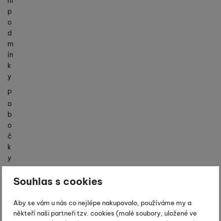
ní
p
o
d
m
ín
k
y
P
o
b
o
č
k
y
K
Souhlas s cookies
o
n
Aby se vám u nás co nejlépe nakupovalo, používáme my a
t
někteří naši partneři tzv. cookies (malé soubory, uložené ve
a