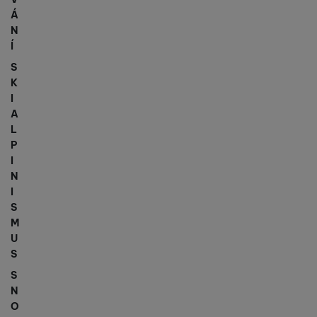
Á
N
Í
S
K
I
A
L
P
I
N
I
S
M
U
S
S
N
O