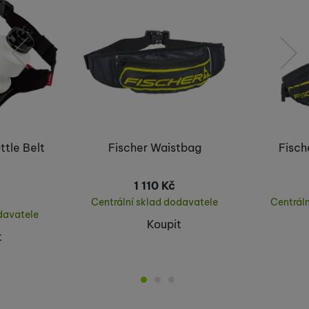
předchozí
následující
ttle Belt
Fischer Waistbag
Fisch
1 110
Kč
Centrální sklad dodavatele
Centrál
davatele
Koupit
t