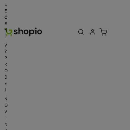
L
E
Č
E
Uživatelská se
Košík
N
Přihlásit se
Í
V
Ý
P
R
O
D
E
J
N
O
V
I
N