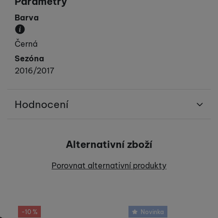
Parametry
Barva
Převládající barva výrobku.
Černá
Sezóna
2016/2017
Hodnocení
Pro vkládání recenzí je nutné se přihlásit.
Alternativní zboží
Recenze
Porovnat alternativní produkty
Nebyla přidána žádná recenze.
-10 %
Novinka