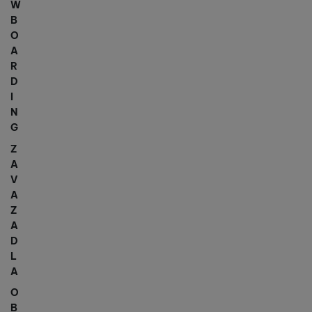
W
B
O
A
R
D
I
N
G
Z
A
V
A
Z
A
D
L
A
O
B