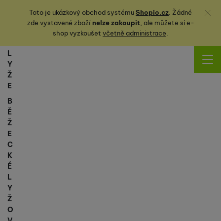
Zavřít
Toto je ukázkový obchod systému
Shopio.cz
. Žádné
zde vystavené zboží
nelze zakoupit
, ale můžete
si
e-
shop vyzkoušet
včetně administrace
.
L
Y
Ž
E
B
Ě
Ž
E
C
K
É
L
Y
Ž
O
V