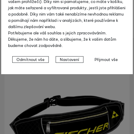
vašem prohlížeči). Díky nim si pamatujeme, co máte v košíku,
k
jak máte seřazené a vyfiltrované produkty, jestli jste přihlášeni
t
a podobně. Díky nim vám také nenabízíme nevhodnou reklamu
y
a pomáhají nám například i v analýzách, které používáme k
dalšímu zlepšování webu.
Potřebujeme ale váš souhlas s jejich zpracováváním.
Děkujeme, že nám ho dáte, a slibujeme, že k vašim datům
budeme chovat zodpovědně.
ecké lyžování
Obaly a ledvinky
Ledvinky
Fischer Ledvinka
Shopio demo
Nastavení souhlasů s kategoriemi
Odmítnout vše
Nastavení
Přijmout vše
cookies
Fotografie
-25 %
Technické
Technické
-
bez těchto cookies náš web nebude fungovat
.
VŽDY AKTIVNÍ
Technické cookies umožňují váš průchod nákupním košíkem,
Preferenční a rozšířené funkce
Preferenční a rozšířené funkce
-
abyste nemuseli vše
porovnávání produktů a další nezbytné funkce.
nastavovat znovu a abyste se s námi mohli spojit např. pomocí
chatu
.
Povoleno