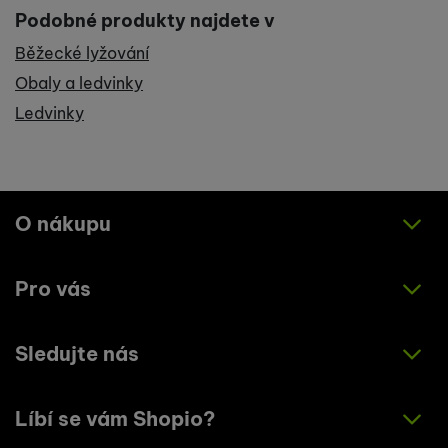
Podobné produkty najdete v
Běžecké lyžování
Obaly a ledvinky
Ledvinky
O nákupu
Pro vás
Jak nakupovat
Obchodní podmínky
Sledujte nás
O nás
Zásady ochrany osobních údajů
Články
Líbí se vám Shopio?
Instagram
Kontakty