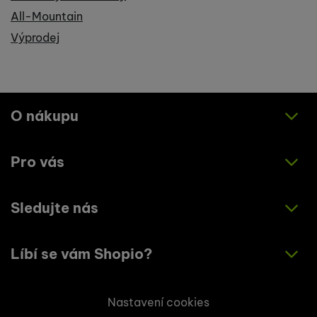
All-Mountain
Výprodej
O nákupu
Pro vás
Jak nakupovat
Obchodní podmínky
Sledujte nás
O nás
Zásady ochrany osobních údajů
Články
Líbí se vám Shopio?
Instagram
Kontakty
Facebook
Napište nám!
Nastavení cookies