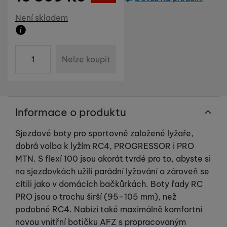
Marketingové cookies používáme my nebo naši partneři,
abychom vám mohli zobrazit vhodné obsahy nebo reklamy jak
Dostupnost
Není skladem
na našich stránkách, tak na stránkách třetích stran.
Zboží není skladem ani u dodavatele. Datum dodání n
ks
Nelze koupit
Informace o produktu
Sjezdové boty pro sportovně založené lyžaře,
dobrá volba k lyžím RC4, PROGRESSOR i PRO
MTN. S flexí 100 jsou akorát tvrdé pro to, abyste si
na sjezdovkách užili parádní lyžování a zároveň se
cítili jako v domácích bačkůrkách. Boty řady RC
PRO jsou o trochu širší (95–105 mm), než
podobné RC4. Nabízí také maximálně komfortní
novou vnitřní botičku AFZ s propracovaným