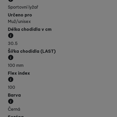
Udává vaší „výkonnost“.
Sportovní lyžař
Určeno pro
Muž/unisex
Délka chodidla v cm
Délka chodidla v cm.
30.5
Šířka chodidla (LAST)
Jak máte široké chodidlo v oblasti prstů. Většinou
100 mm
Flex index
Stupnice tuhosti lyžařské boty.
100
Barva
Převládající barva výrobku.
Černá