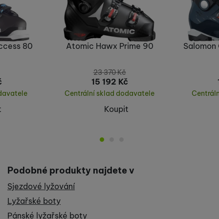
ccess 80
Atomic Hawx Prime 90
Salomon 
23 370
Kč
č
15 192
Kč
davatele
Centrální sklad dodavatele
Centrál
t
Koupit
Podobné produkty najdete v
Sjezdové lyžování
Lyžařské boty
Pánské lyžařské boty