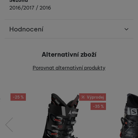
Sezóna
2016/2017 / 2016
Hodnocení
Pro vkládání recenzí je nutné se přihlásit.
Alternativní zboží
Recenze
Porovnat alternativní produkty
Nebyla přidána žádná recenze.
-25 %
Výprodej
-35 %
předchozí
následující