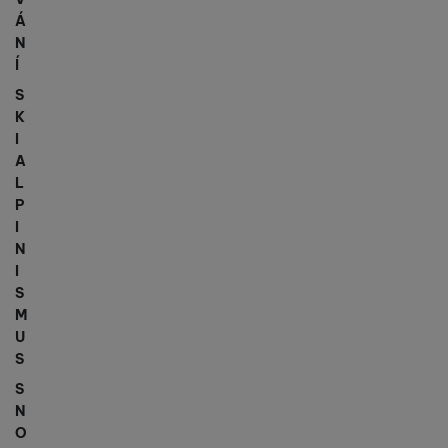
Á
N
Í
S
K
I
A
L
P
I
N
I
S
M
U
S
S
N
O