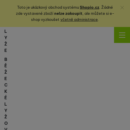
Zavřít
Toto je ukázkový obchod systému
Shopio.cz
. Žádné
zde vystavené zboží
nelze zakoupit
, ale můžete
si
e-
shop vyzkoušet
včetně administrace
.
L
Y
Ž
E
B
Ě
Ž
E
C
K
É
L
Y
Ž
O
V