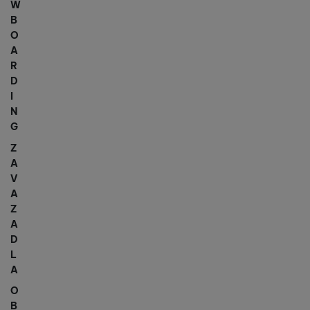
W
B
O
A
R
D
I
N
G
Z
A
V
A
Z
A
D
L
A
O
B