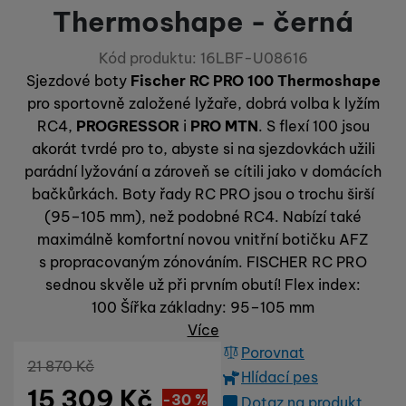
Technické
Technické
-
bez těchto cookies náš web nebude fungovat
.
Thermoshape - černá
VŽDY AKTIVNÍ
Kód produktu:
16LBF-U08616
Technické cookies umožňují váš průchod nákupním košíkem,
Sjezdové boty
Fischer RC PRO 100
Thermoshape
Preferenční a rozšířené funkce
Preferenční a rozšířené funkce
-
abyste nemuseli vše
porovnávání produktů a další nezbytné funkce.
pro sportovně založené lyžaře, dobrá volba k lyžím
nastavovat znovu a abyste se s námi mohli spojit např. pomocí
chatu
.
RC4,
PROGRESSOR
i
PRO
MTN
. S flexí 100 jsou
Povoleno
akorát tvrdé pro to, abyste si na sjezdovkách užili
parádní lyžování a zároveň se cítili jako v domácích
bačkůrkách. Boty řady RC PRO jsou o trochu širší
Díky těmto cookies vám práci s naším webem dokážeme ještě
Analytické
Analytické
-
abychom věděli, jak se na webu chováte, a mohli
zpříjemnit. Dokážeme si zapamatovat vaše nastavení, mohou
(95–105 mm), než podobné RC4. Nabízí také
náš web dále zlepšovat
.
vám pomoci s vyplňováním formulářů, umožní nám zobrazit
maximálně komfortní novou vnitřní botičku AFZ
Povoleno
služby jako je chat a podobně.
s propracovaným zónováním. FISCHER RC PRO
sednou skvěle už při prvním obutí! Flex index:
Tyto cookies nám umožňují měření výkonu našeho webu i
100 Šířka základny: 95–105 mm
Marketingové
Marketingové
-
abychom vás neobtěžovali nevhodnou
našich reklamních kampaní. Jejich pomocí určujeme počet
Více
reklamou
.
návštěv a zdroje návštěv našich internetových stránek. Data
Porovnat
Povoleno
získaná pomocí těchto cookies zpracováváme souhrnně a
Původní cena
21 870
Kč
Hlídací pes
anonymně, takže nejsme schopni identifikovat konkrétní
15 309
Kč
Sleva
6 561
(
-30
%
Kč
)
uživatele našeho webu.
Dotaz na produkt