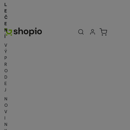
L
E
Č
E
Uživatelská se
Košík
N
Přihlásit se
Í
V
Ý
P
R
O
D
E
J
N
O
V
I
N