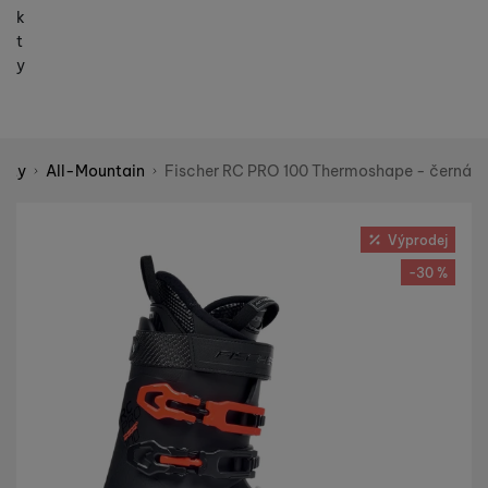
k
t
y
boty
All-Mountain
Fischer RC PRO 100 Thermoshape - černá
Shopio demo
Fotografie
Výprodej
-30 %