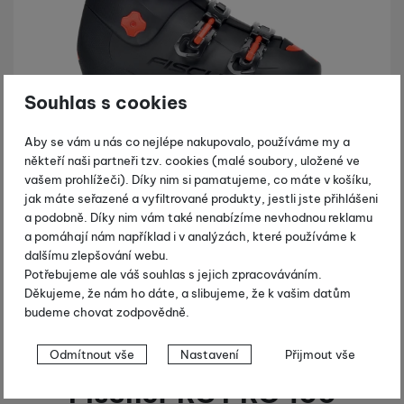
Souhlas s cookies
Aby se vám u nás co nejlépe nakupovalo, používáme my a
někteří naši partneři tzv. cookies (malé soubory, uložené ve
Fotografie
vašem prohlížeči). Díky nim si pamatujeme, co máte v košíku,
jak máte seřazené a vyfiltrované produkty, jestli jste přihlášeni
a podobně. Díky nim vám také nenabízíme nevhodnou reklamu
a pomáhají nám například i v analýzách, které používáme k
dalšímu zlepšování webu.
Potřebujeme ale váš souhlas s jejich zpracováváním.
Děkujeme, že nám ho dáte, a slibujeme, že k vašim datům
budeme chovat zodpovědně.
Nastavení souhlasů s kategoriemi
Odmítnout vše
Nastavení
Přijmout vše
cookies
Fischer RC PRO 100