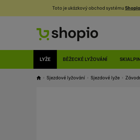
Toto je ukázkový obchod systému
Shopio
LYŽE
BĚŽECKÉ LYŽOVÁNÍ
SKIALPI
Sjezdové lyžování
Sjezdové lyže
Závodn
Shopio demo
Fotografie