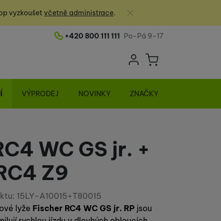
Zavřít
op vyzkoušet
včetně administrace
.
+420 800 111 111
Po-Pá 9-17
Telefonní číslo
Uživatelská sek
Košík
Přihlásit se
Í
VÝPRODEJ
NOVINKY
ZNAČKY
RC4 WC GS jr. +
RC4 Z9
ktu:
15LY-A10015+T80015
ové lyže
Fischer RC4 WC GS jr. RP
jsou
milují rychlou jízdu v dlouhých obloucích.