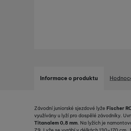
Informace o produktu
Hodnoc
Informace o produktu
Závodní juniorské sjezdové lyže
Fischer RC
využívány u lyží pro dospělé závodníky. Uv
Titanalem 0,8 mm
. Na lyžích je namontov
Z9. Lyže se vyrábí v délkách 130–170 cm. 