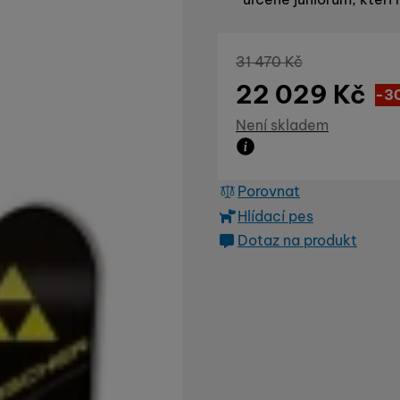
Původní cena
31 470
Kč
22 029
Kč
Sl
9 
(
-3
Dostupnost
Není skladem
Zboží není skladem ani
Porovnat
Hlídací pes
Dotaz na produkt