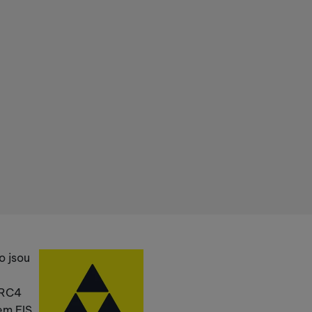
Výrobce
o jsou
í RC4
em FIS.