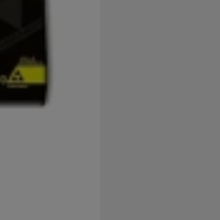
užíváme my nebo naši partneři, abychom vám mohli zobrazit vho
tak na stránkách třetích stran.