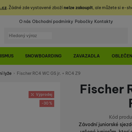
.cz
. Žádné zde vystavené zboží
nelze zakoupit
, ale můžete
si
e-sh
O nás
Obchodní podmínky
Pobočky
Kontakty
Vyhledávání
NISMUS
SNOWBOARDING
ZAVAZADLA
OBLEČEN
í lyže
Fischer RC4 WC GS jr. + RC4 Z9
Fischer 
Výprodej
-30 %
Kód produ
Závodní juniorské sjezd
určené juniorům, kterí 