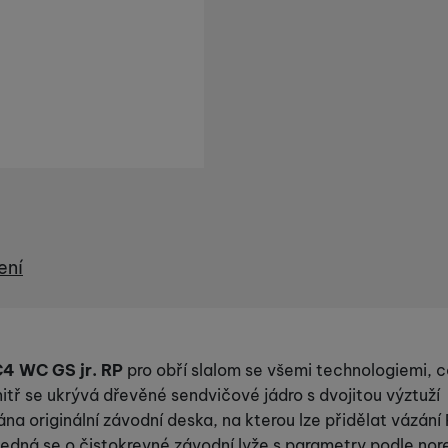
ení
4 WC GS jr. RP
pro obří slalom se všemi technologiemi, c
nitř se ukrývá dřevěné sendvičové jádro s dvojitou výztuží
ána originální závodní deska, na kterou lze přidělat vázán
Jedná se o čistokrevné závodní lyže s parametry podle nor