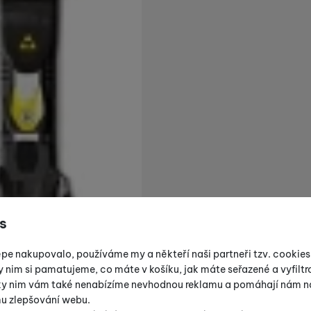
s
épe nakupovalo, používáme my a někteří naši partneři tzv. cookie
y nim si pamatujeme, co máte v košíku, jak máte seřazené a vyfiltro
íky nim vám také nenabízíme nevhodnou reklamu a pomáhají nám na
mu zlepšování webu.