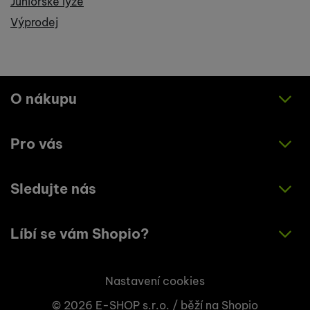
Juniorské lyže
Výprodej
O nákupu
Pro vás
Jak nakupovat
Obchodní podmínky
Sledujte nás
O nás
Zásady ochrany osobních údajů
Články
Líbí se vám Shopio?
Instagram
Kontakty
Facebook
Napište nám!
Nastavení cookies
© 2026 E-SHOP s.r.o. /
běží na
Shopio
+420 773 033 003