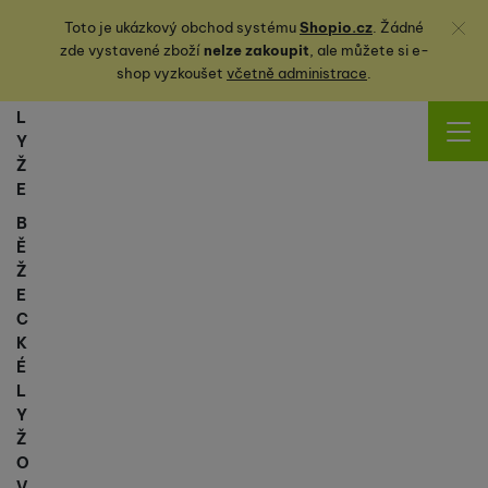
Zavřít
Toto je ukázkový obchod systému
Shopio.cz
. Žádné
zde vystavené zboží
nelze zakoupit
, ale můžete
si
e-
shop vyzkoušet
včetně administrace
.
L
Y
Ž
E
B
Ě
Ž
E
C
K
É
L
Y
Ž
O
V