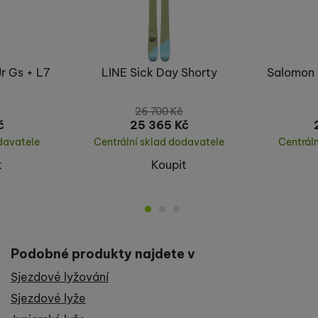
předchozí
následující
r Gs + L7
LINE Sick Day Shorty
Salomon 
26 700
Kč
č
25 365
Kč
davatele
Centrální sklad dodavatele
Centrál
t
Koupit
Podobné produkty najdete v
Sjezdové lyžování
Sjezdové lyže