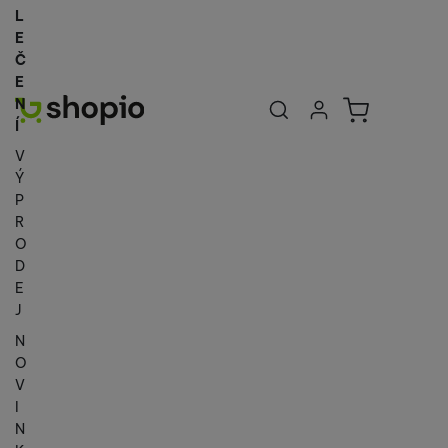
L
E
Č
E
Uživatelská se
Košík
N
Přihlásit se
Í
V
Ý
P
R
O
D
E
J
N
O
V
I
N