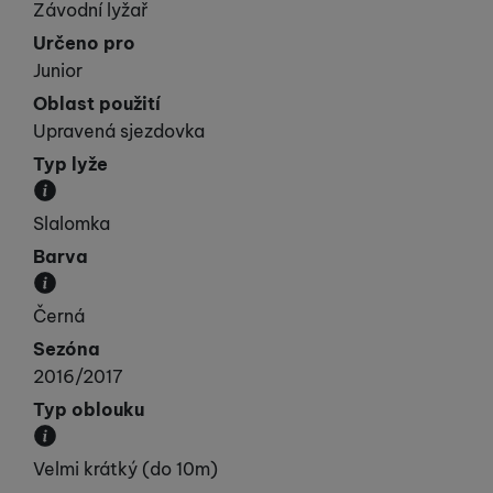
Udává vaší „výkonnost“.
Závodní lyžař
Určeno pro
Junior
Oblast použití
Upravená sjezdovka
Typ lyže
Kategorie, do které lyže spadá svými vlastnostmi.
Slalomka
Barva
Převládající barva výrobku.
Černá
Sezóna
2016/2017
Typ oblouku
Přibližná velikost poloměru oblouku.
Velmi krátký (do 10m)