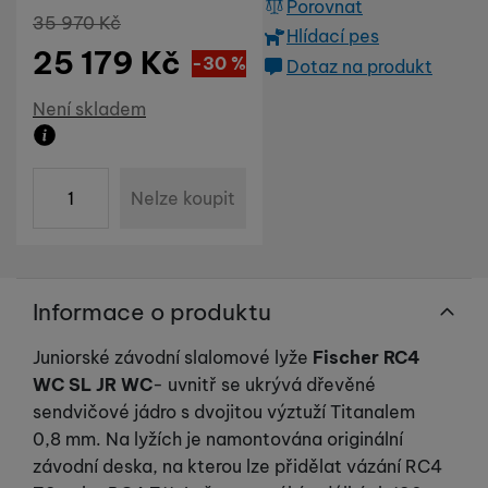
Porovnat
Původní cena
35 970
Kč
Hlídací pes
25 179
Kč
Sleva
10 791
(
-30
%
)
Kč
Dotaz na produkt
Dostupnost
Není skladem
Zboží není skladem ani u dodavatele. Datum dodání n
ks
Nelze koupit
Informace o produktu
Juniorské závodní slalomové lyže
Fischer RC4
WC SL JR WC
- uvnitř se ukrývá dřevěné
sendvičové jádro s dvojitou výztuží Titanalem
0,8 mm. Na lyžích je namontována originální
závodní deska, na kterou lze přidělat vázání RC4