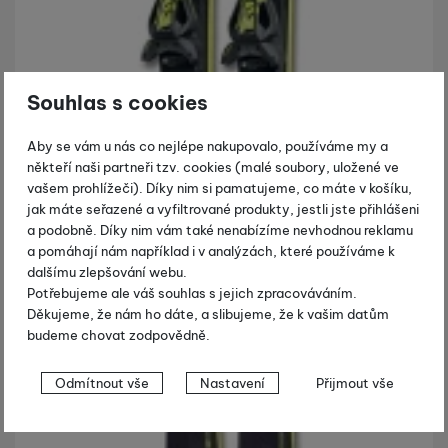
Souhlas s cookies
Aby se vám u nás co nejlépe nakupovalo, používáme my a
někteří naši partneři tzv. cookies (malé soubory, uložené ve
vašem prohlížeči). Díky nim si pamatujeme, co máte v košíku,
jak máte seřazené a vyfiltrované produkty, jestli jste přihlášeni
a podobně. Díky nim vám také nenabízíme nevhodnou reklamu
a pomáhají nám například i v analýzách, které používáme k
dalšímu zlepšování webu.
Potřebujeme ale váš souhlas s jejich zpracováváním.
Děkujeme, že nám ho dáte, a slibujeme, že k vašim datům
budeme chovat zodpovědně.
Nastavení souhlasů s kategoriemi
Odmítnout vše
Nastavení
Přijmout vše
cookies
Technické
Technické
-
bez těchto cookies náš web nebude fungovat
.