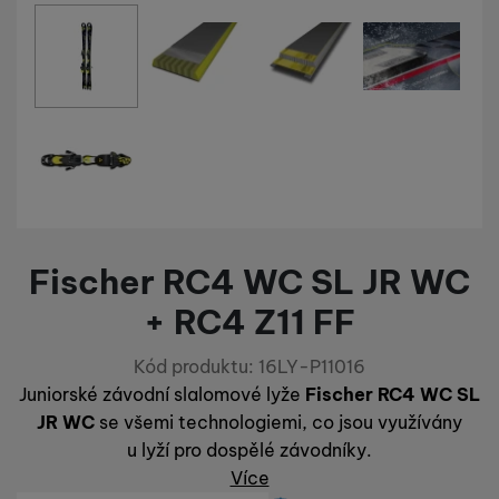
Fotografie
abychom vám mohli zobrazit vhodné obsahy nebo reklamy jak
na našich stránkách, tak na stránkách třetích stran.
Fischer RC4 WC SL JR WC
+ RC4 Z11 FF
Kód produktu:
16LY-P11016
Juniorské závodní slalomové lyže
Fischer RC4 WC SL
JR WC
se všemi technologiemi, co jsou využívány
u lyží pro dospělé závodníky.
Více