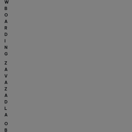
W
B
O
A
R
D
I
N
G
Z
A
V
A
Z
A
D
L
A
O
B