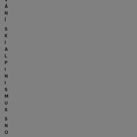
Á
N
Í
S
K
I
A
L
P
I
N
I
S
M
U
S
S
N
O