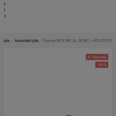
k
t
y
é lyže
Juniorské lyže
Fischer RC4 WC SL JR WC + RC4 Z11 FF
Shopio demo
Fotografie
Výprodej
-30 %