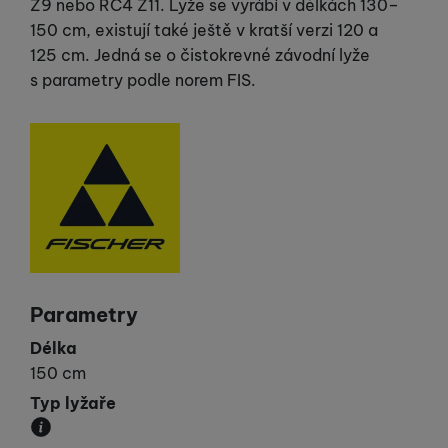
Z9 nebo RC4 Z11. Lyže se vyrábí v délkách 130–
150 cm, existují také ještě v kratší verzi 120 a
125 cm. Jedná se o čistokrevné závodní lyže
s parametry podle norem FIS.
Výrobce
Parametry
Délka
150 cm
Typ lyžaře