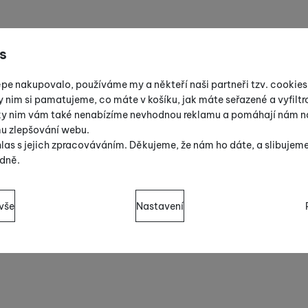
s
épe nakupovalo, používáme my a někteří naši partneři tzv. cookie
y nim si pamatujeme, co máte v košíku, jak máte seřazené a vyfiltro
íky nim vám také nenabízíme nevhodnou reklamu a pomáhají nám na
mu zlepšování webu.
las s jejich zpracováváním. Děkujeme, že nám ho dáte, a slibujem
dně.
sů s kategoriemi cookies
vše
Nastavení
cookies náš web nebude fungovat
.
ují váš průchod nákupním košíkem, porovnávání produktů a další 
zšířené funkce
 funkce
-
abyste nemuseli vše nastavovat znovu a abyste se s námi 