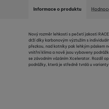
Informace o produktu
Hodnoc
Informace o produktu
Nový rozměr lehkosti s pečetí jakosti RA
drží díky karbonovým výztužím s individuál
přezkou, nad kotníky pak lehkým páskem n
vnitřní klima a nově jsou vybaveny podrážk
se závodním vázáním Xcelerator. Rozdíl o
podrážky, která je středně tvrdá u variant