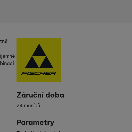
Výrobce
ktně
říjemné
binaci
Záruční doba
24 měsíců
Parametry