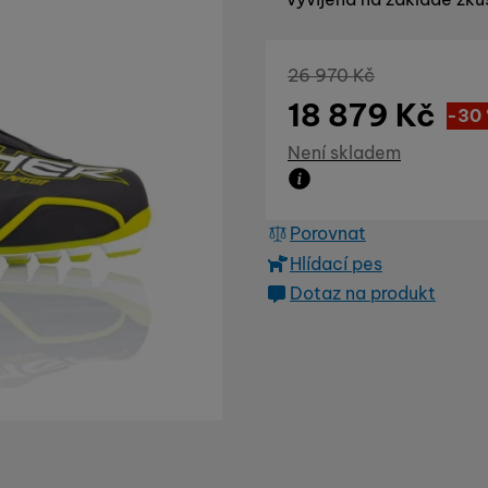
Původní cena
26 970
Kč
18 879
Kč
Sl
8 09
(
-30
Dostupnost
Není skladem
Zboží není skladem ani
Porovnat
Hlídací pes
Dotaz na produkt