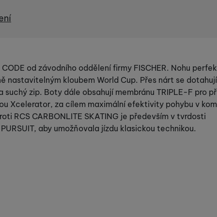
ení
CE CODE od závodního oddělení firmy FISCHER. Nohu perfe
ně nastavitelným kloubem World Cup. Přes nárt se dotahují
a suchý zip. Boty dále obsahují membránu TRIPLE-F pro p
ou Xcelerator, za cílem maximální efektivity pohybu v kom
proti RCS CARBONLITE SKATING je především v tvrdosti
y PURSUIT, aby umožňovala jízdu klasickou technikou.