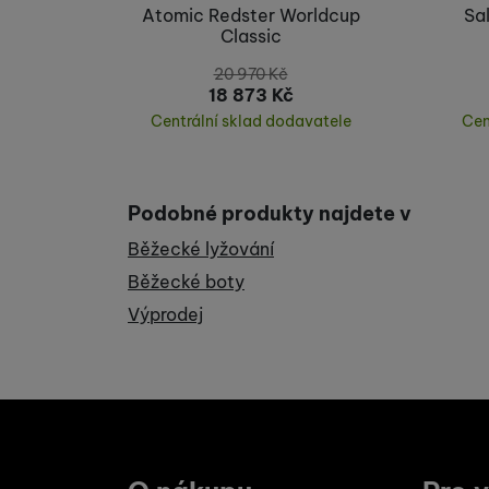
Atomic Redster Worldcup
Sa
Classic
20 970
Kč
18 873
Kč
Centrální sklad dodavatele
Cen
Koupit
Podobné produkty najdete v
Běžecké lyžování
Běžecké boty
Výprodej