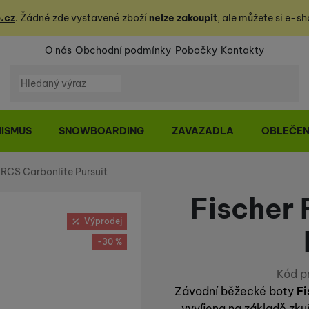
.cz
. Žádné zde vystavené zboží
nelze zakoupit
, ale můžete
si
e-sh
O nás
Obchodní podmínky
Pobočky
Kontakty
Vyhledávání
NISMUS
SNOWBOARDING
ZAVAZADLA
OBLEČEN
 RCS Carbonlite Pursuit
Fischer 
Výprodej
-30 %
Kód p
Závodní běžecké boty
Fi
vyvíjena na základě zk