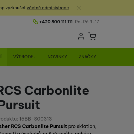
Zavřít
op vyzkoušet
včetně administrace
.
+420 800 111 111
Po-Pá 9-17
Telefonní číslo
Uživatelská sek
Košík
Přihlásit se
Í
VÝPRODEJ
NOVINKY
ZNAČKY
RCS Carbonlite
Pursuit
roduktu:
15BB-S00313
sher RCS Carbonlite Pursuit
pro skiatlon,
ušeností a úspěchů ze Světového poháru.