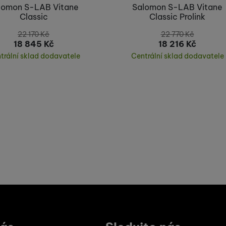
lomon S-LAB Vitane
Salomon S-LAB Vitane
Classic
Classic Prolink
22 170
Kč
22 770
Kč
18 845
Kč
18 216
Kč
trální sklad dodavatele
Centrální sklad dodavatele
Koupit
Koupit