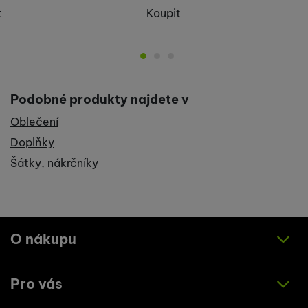
t
Koupit
Podobné produkty najdete v
Oblečení
Doplňky
Šátky, nákrčníky
O nákupu
Pro vás
Jak nakupovat