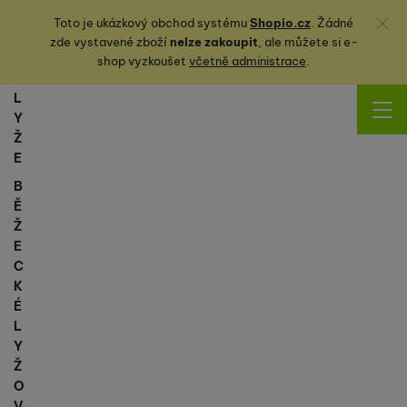
Zavřít
Toto je ukázkový obchod systému
Shopio.cz
. Žádné
zde vystavené zboží
nelze zakoupit
, ale můžete
si
e-
shop vyzkoušet
včetně administrace
.
L
Y
Ž
E
B
Ě
Ž
E
C
K
É
L
Y
Ž
O
V