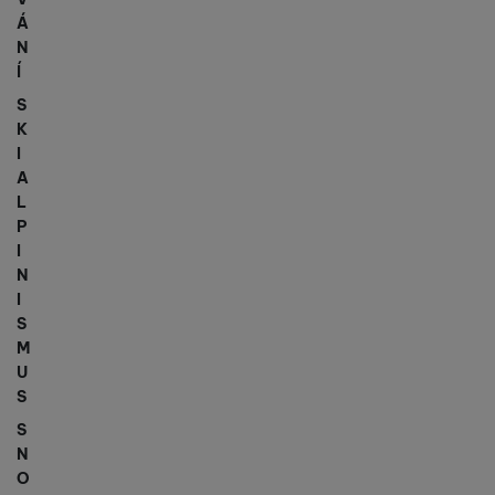
Á
N
Í
S
K
I
A
L
P
I
N
I
S
M
U
S
S
N
O