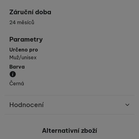
Záruční doba
24 měsíců
Parametry
Určeno pro
Muž/unisex
Barva
Převládající barva výrobku.
Černá
Hodnocení
Pro vkládání recenzí je nutné se přihlásit.
Alternativní zboží