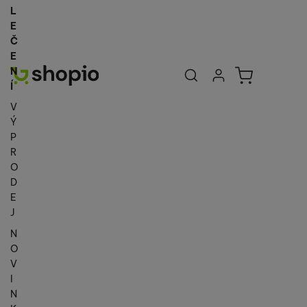
L
E
Č
E
Uživatelská se
Košík
N
Přihlásit se
Í
V
Ý
P
R
O
D
E
J
N
O
V
I
N