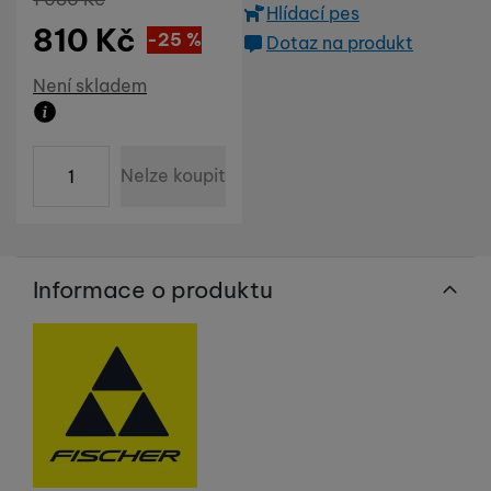
Hlídací pes
810
Kč
Sleva
270
(
-25
%
Kč
)
Dotaz na produkt
Dostupnost
Není skladem
Zboží není skladem ani u dodavatele. Datum dodání n
ks
Nelze koupit
Informace o produktu
Výrobce