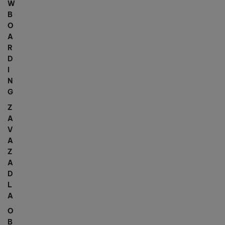
W
B
O
A
R
D
I
N
G
Z
A
V
A
Z
A
D
L
A
O
B