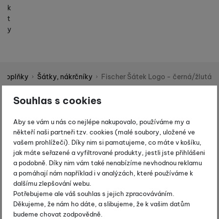
k
t
y
Doplňky
Šátky, nákrčníky
Fischer Šátek Logo - černá/žlutá
Shopio demo
Souhlas s cookies
Fotografie
-25 %
Aby se vám u nás co nejlépe nakupovalo, používáme my a
někteří naši partneři tzv. cookies (malé soubory, uložené ve
vašem prohlížeči). Díky nim si pamatujeme, co máte v košíku,
jak máte seřazené a vyfiltrované produkty, jestli jste přihlášeni
a podobně. Díky nim vám také nenabízíme nevhodnou reklamu
a pomáhají nám například i v analýzách, které používáme k
dalšímu zlepšování webu.
Potřebujeme ale váš souhlas s jejich zpracováváním.
Děkujeme, že nám ho dáte, a slibujeme, že k vašim datům
budeme chovat zodpovědně.