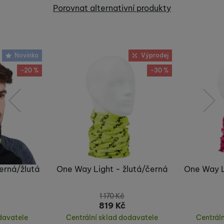
Recenze
Porovnat alternativní produkty
Nebyla přidána žádná recenze.
Novinka
Výprodej
-20 %
-30 %
předchozí
následující
erná/žlutá
One Way Light - žlutá/černá
One Way L
1 170
Kč
819
Kč
davatele
Centrální sklad dodavatele
Centrál