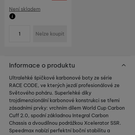
Dostupnost
Není skladem
Tyto cookies nám umožňují měření výkonu našeho webu i
Marketingové
Marketingové
-
abychom vás neobtěžovali nevhodnou
našich reklamních kampaní. Jejich pomocí určujeme počet
Zboží není skladem ani u dodavatele. Datum dodání n
reklamou
.
návštěv a zdroje návštěv našich internetových stránek. Data
ks
Povoleno
získaná pomocí těchto cookies zpracováváme souhrnně a
Nelze koupit
anonymně, takže nejsme schopni identifikovat konkrétní
uživatele našeho webu.
Marketingové cookies používáme my nebo naši partneři,
abychom vám mohli zobrazit vhodné obsahy nebo reklamy jak
na našich stránkách, tak na stránkách třetích stran.
Informace o produktu
Ultralehké špičkové karbonové boty ze série
RACE CODE, ve kterých jezdí profesionálové ze
Světového poháru. Superlehké díky
trojdimenzionální karbonové konstrukci se třemi
zásadními prvky: vrchním dílem World Cup Carbon
Cuff 2.0, spodní základnou Integral Carbon
Chassis a dvoudílnou podrážkou Xcelerator SSR.
Speedmax nabízí perfektní boční stabilitu a