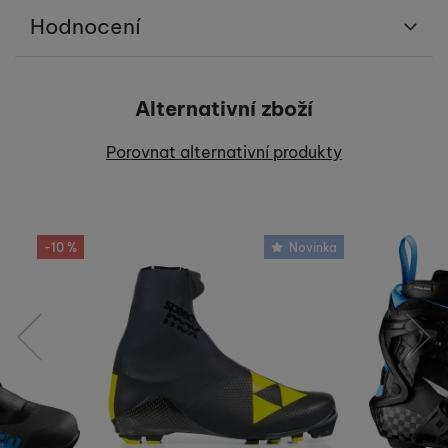
Hodnocení
Pro vkládání recenzí je nutné se přihlásit.
Alternativní zboží
Recenze
Porovnat alternativní produkty
Nebyla přidána žádná recenze.
-10 %
Novinka
předchozí
následující