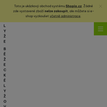
Zavřít
Toto je ukázkový obchod systému
Shopio.cz
. Žádné
zde vystavené zboží
nelze zakoupit
, ale můžete
si
e-
shop vyzkoušet
včetně administrace
.
L
Y
Ž
E
B
Ě
Ž
E
C
K
É
L
Y
Ž
O
V