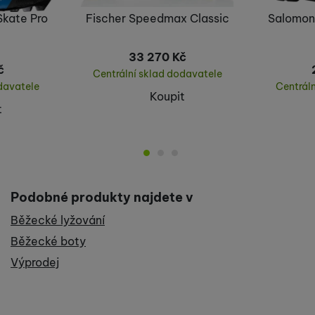
kate Pro
Fischer Speedmax Classic
Salomon
33 270
Kč
č
Centrální sklad dodavatele
davatele
Centrál
Koupit
t
Podobné produkty najdete v
Běžecké lyžování
Běžecké boty
Výprodej