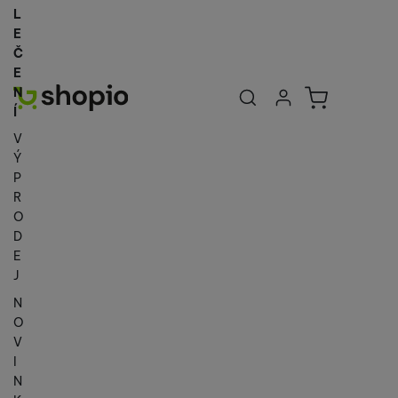
L
E
Č
E
Uživatelská se
Košík
N
Přihlásit se
Í
V
Ý
P
R
O
D
E
J
N
O
V
I
N