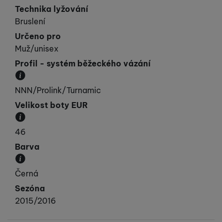
Technika lyžování
Bruslení
Určeno pro
Muž/unisex
Profil - systém běžeckého vázání
Profil určuje kompatibilitu vázání a boty. Vyráběn
NNN/Prolink/Turnamic
Velikost boty EUR
Velikost boty v číslování EUR.
46
Barva
Převládající barva výrobku.
Černá
Sezóna
2015/2016