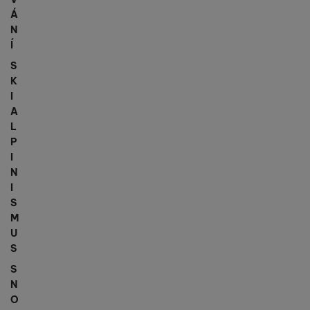
Á
N
Í
S
K
I
A
L
P
I
N
I
S
M
U
S
S
N
O