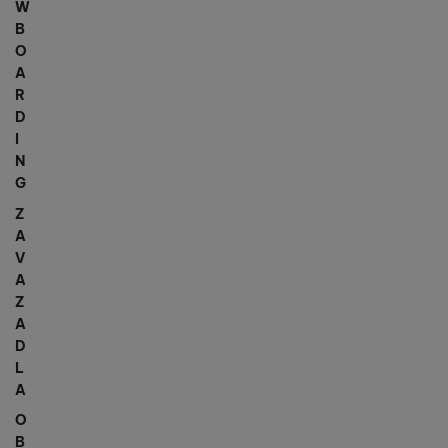
W
B
O
A
R
D
I
N
G
Z
A
V
A
Z
A
D
L
A
O
B