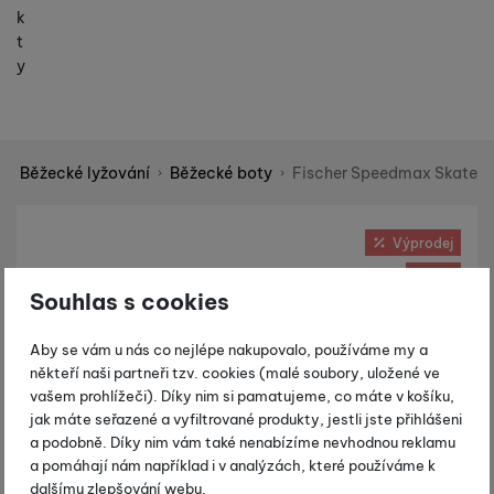
k
t
y
Běžecké lyžování
Běžecké boty
Fischer Speedmax Skate
Shopio demo
Fotografie
Výprodej
-30 %
Souhlas s cookies
Aby se vám u nás co nejlépe nakupovalo, používáme my a
někteří naši partneři tzv. cookies (malé soubory, uložené ve
vašem prohlížeči). Díky nim si pamatujeme, co máte v košíku,
jak máte seřazené a vyfiltrované produkty, jestli jste přihlášeni
a podobně. Díky nim vám také nenabízíme nevhodnou reklamu
a pomáhají nám například i v analýzách, které používáme k
dalšímu zlepšování webu.