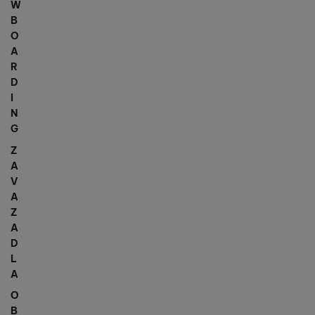
W
B
O
A
R
D
I
N
G
Z
A
V
A
Z
A
D
L
A
O
B