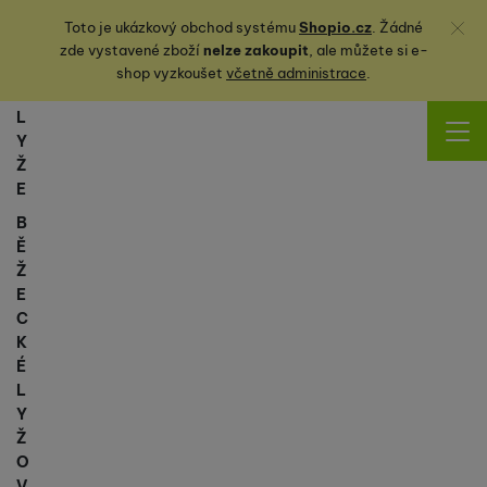
Zavřít
Toto je ukázkový obchod systému
Shopio.cz
. Žádné
zde vystavené zboží
nelze zakoupit
, ale můžete
si
e-
shop vyzkoušet
včetně administrace
.
L
Y
Ž
E
B
Ě
Ž
E
C
K
É
L
Y
Ž
O
V