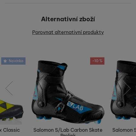
Pro vkládání recenzí je nutné se přihlásit.
Alternativní zboží
Recenze
Porovnat alternativní produkty
Nebyla přidána žádná recenze.
Novinka
-10 %
předchozí
následující
 Classic
Salomon S/Lab Carbon Skate
Salomon 
Prolink