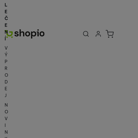
L
E
Č
E
Uživatelská se
Košík
N
Přihlásit se
Í
V
Ý
P
R
O
D
E
J
N
O
V
I
N