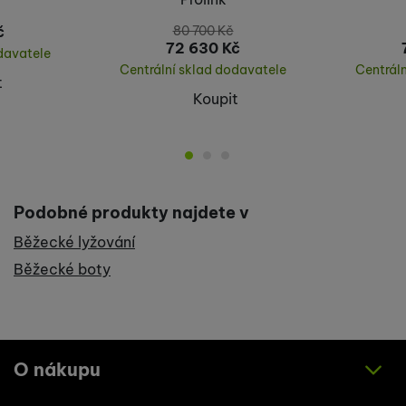
č
80 700
Kč
72 630
Kč
davatele
Centrální sklad dodavatele
Centrál
t
Koupit
Podobné produkty najdete v
Běžecké lyžování
Běžecké boty
O nákupu