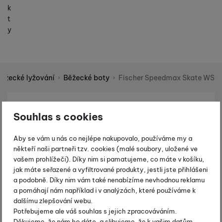
k
t
y
ěžecké lyžování
Běžecké boty
Fischer Speedmax Skate WS
Shopio demo
Fotografie
Souhlas s cookies
Aby se vám u nás co nejlépe nakupovalo, používáme my a
někteří naši partneři tzv. cookies (malé soubory, uložené ve
vašem prohlížeči). Díky nim si pamatujeme, co máte v košíku,
jak máte seřazené a vyfiltrované produkty, jestli jste přihlášeni
a podobně. Díky nim vám také nenabízíme nevhodnou reklamu
a pomáhají nám například i v analýzách, které používáme k
dalšímu zlepšování webu.
Potřebujeme ale váš souhlas s jejich zpracováváním.
Děkujeme, že nám ho dáte, a slibujeme, že k vašim datům