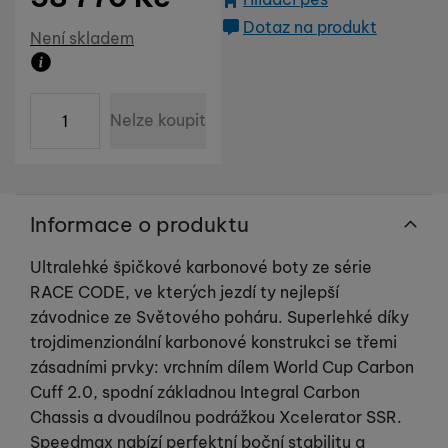
Tyto cookies nám umožňují měření výkonu našeho webu i
Dotaz na produkt
Marketingové
Marketingové
-
abychom vás neobtěžovali nevhodnou
našich reklamních kampaní. Jejich pomocí určujeme počet
Dostupnost
Není skladem
reklamou
.
návštěv a zdroje návštěv našich internetových stránek. Data
Povoleno
získaná pomocí těchto cookies zpracováváme souhrnně a
Zboží není skladem ani u dodavatele. Datum dodání n
anonymně, takže nejsme schopni identifikovat konkrétní
ks
uživatele našeho webu.
Nelze koupit
Marketingové cookies používáme my nebo naši partneři,
abychom vám mohli zobrazit vhodné obsahy nebo reklamy jak
na našich stránkách, tak na stránkách třetích stran.
Informace o produktu
Ultralehké špičkové karbonové boty ze série
RACE CODE, ve kterých jezdí ty nejlepší
závodnice ze Světového poháru. Superlehké díky
trojdimenzionální karbonové konstrukci se třemi
zásadními prvky: vrchním dílem World Cup Carbon
Cuff 2.0, spodní základnou Integral Carbon
Chassis a dvoudílnou podrážkou Xcelerator SSR.
Speedmax nabízí perfektní boční stabilitu a