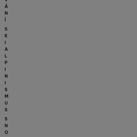
Á
N
Í
S
K
I
A
L
P
I
N
I
S
M
U
S
S
N
O