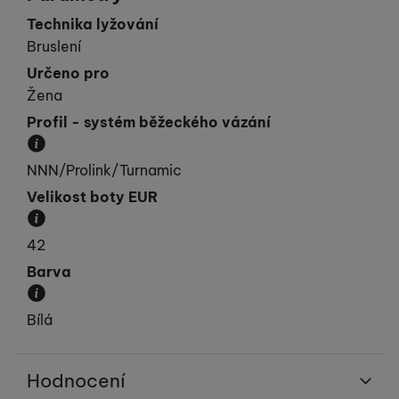
Technika lyžování
Bruslení
Určeno pro
Žena
Profil - systém běžeckého vázání
Profil určuje kompatibilitu vázání a boty. Vyráběn
NNN/Prolink/Turnamic
Velikost boty EUR
Velikost boty v číslování EUR.
42
Barva
Převládající barva výrobku.
Bílá
Hodnocení