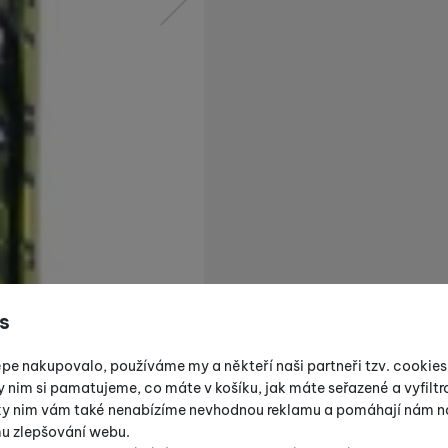
následující
s
épe nakupovalo, používáme my a někteří naši partneři tzv. cookie
y nim si pamatujeme, co máte v košíku, jak máte seřazené a vyfiltro
íky nim vám také nenabízíme nevhodnou reklamu a pomáhají nám na
mu zlepšování webu.