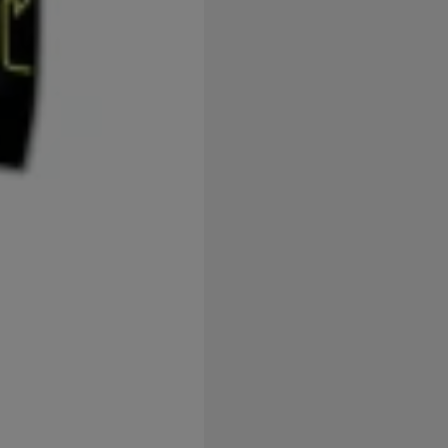
užíváme my nebo naši partneři, abychom vám mohli zobrazit vho
tak na stránkách třetích stran.