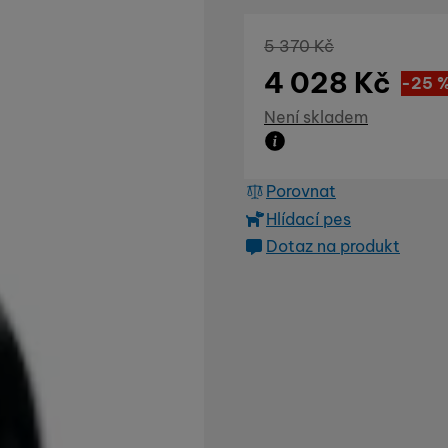
Původní cena
5 370
Kč
4 028
Kč
Sle
1 343
(
-25
Dostupnost
Není skladem
Zboží není skladem ani
Porovnat
Hlídací pes
Dotaz na produkt