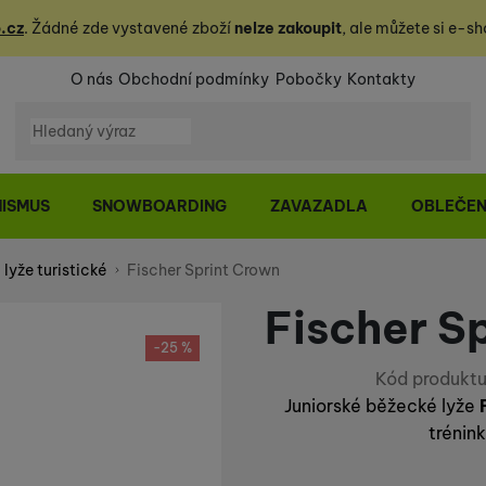
.cz
. Žádné zde vystavené zboží
nelze zakoupit
, ale můžete
si
e-sh
O nás
Obchodní podmínky
Pobočky
Kontakty
Vyhledávání
NISMUS
SNOWBOARDING
ZAVAZADLA
OBLEČEN
lyže turistické
Fischer Sprint Crown
Fischer S
-25 %
Kód produktu
Juniorské běžecké lyže
trénink