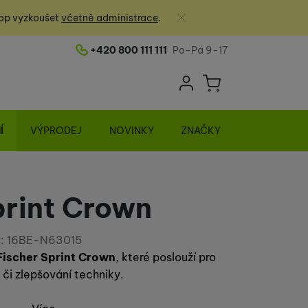
Zavřít
op vyzkoušet
včetně administrace
.
+420 800 111 111
Po-Pá 9-17
Telefonní číslo
Uživatelská sek
Košík
Přihlásit se
Í
VÝPRODEJ
NOVINKY
ZNAČKY
print Crown
:
16BE-N63015
Fischer Sprint Crown
, které poslouží pro
 či zlepšování techniky.