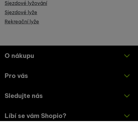
Sjezdové lyžování
Sjezdové lyže
Rekreační lyže
O nákupu
Pro vás
Jak nakupovat
Obchodní podmínky
Sledujte nás
O nás
Zásady ochrany osobních údajů
Články
Líbí se vám Shopio?
Instagram
Kontakty
Facebook
Napište nám!
Nastavení cookies