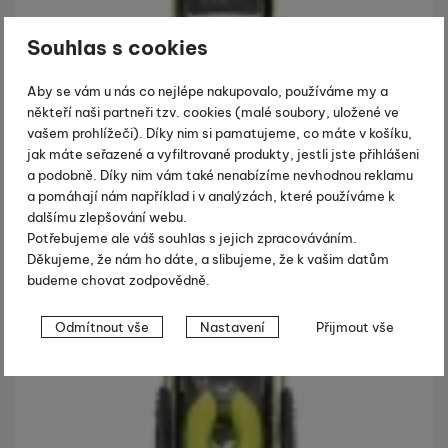
Souhlas s cookies
Aby se vám u nás co nejlépe nakupovalo, používáme my a
někteří naši partneři tzv. cookies (malé soubory, uložené ve
vašem prohlížeči). Díky nim si pamatujeme, co máte v košíku,
jak máte seřazené a vyfiltrované produkty, jestli jste přihlášeni
a podobně. Díky nim vám také nenabízíme nevhodnou reklamu
a pomáhají nám například i v analýzách, které používáme k
dalšímu zlepšování webu.
Potřebujeme ale váš souhlas s jejich zpracováváním.
Děkujeme, že nám ho dáte, a slibujeme, že k vašim datům
budeme chovat zodpovědně.
Nastavení souhlasů s kategoriemi
Odmítnout vše
Nastavení
Přijmout vše
cookies
Technické
Technické
-
bez těchto cookies náš web nebude fungovat
.
VŽDY AKTIVNÍ