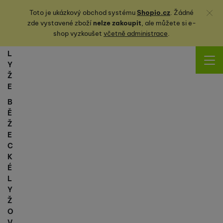
Zavřít
Toto je ukázkový obchod systému
Shopio.cz
. Žádné
zde vystavené zboží
nelze zakoupit
, ale můžete
si
e-
shop vyzkoušet
včetně administrace
.
L
Y
Ž
E
B
Ě
Ž
E
C
K
É
L
Y
Ž
O
V