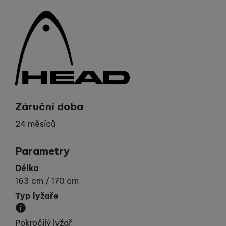
Výrobce
Záruční doba
24 měsíců
Parametry
Délka
163 cm / 170 cm
Typ lyžaře
Udává vaší „výkonnost“.
Pokročilý lyžař