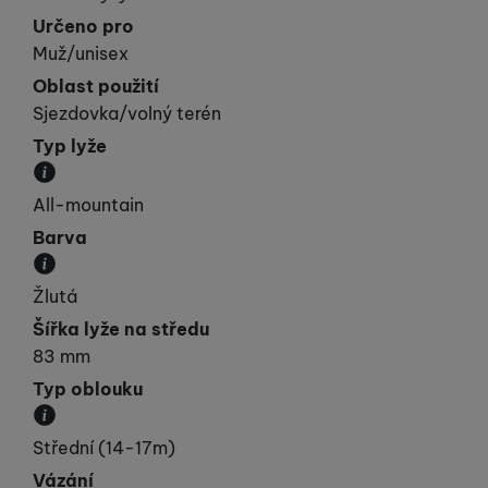
Určeno pro
Muž/unisex
Oblast použití
Sjezdovka/volný terén
Typ lyže
Kategorie, do které lyže spadá svými vlastnostmi.
All-mountain
Barva
Převládající barva výrobku.
Žlutá
Šířka lyže na středu
83 mm
Typ oblouku
Přibližná velikost poloměru oblouku.
Střední (14-17m)
Vázání