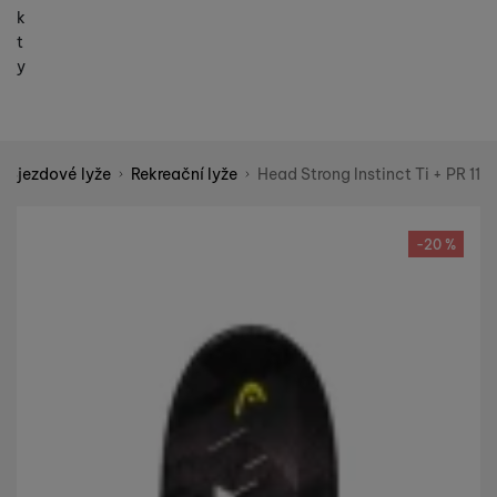
k
t
y
Sjezdové lyže
Rekreační lyže
Head Strong Instinct Ti + PR 11
Shopio demo
Fotografie
-20 %