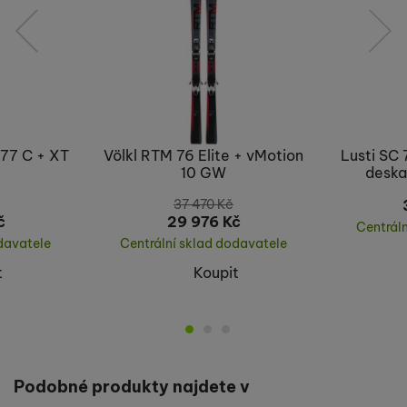
předchozí
následující
77 C + XT
Völkl RTM 76 Elite + vMotion
Lusti SC 
10 GW
desk
37 470
Kč
č
29 976
Kč
Centrál
davatele
Centrální sklad dodavatele
t
Koupit
Podobné produkty najdete v