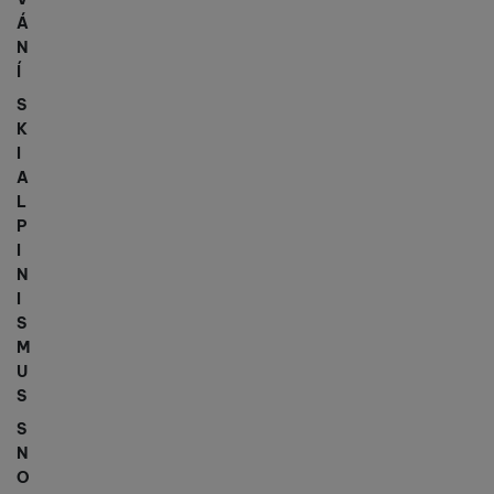
Á
N
Í
S
K
I
A
L
P
I
N
I
S
M
U
S
S
N
O