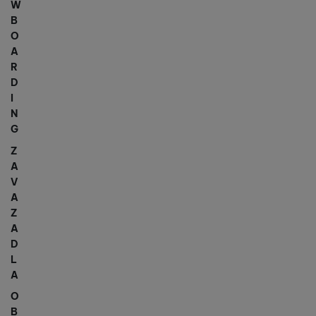
W
B
O
A
R
D
I
N
G
Z
A
V
A
Z
A
D
L
A
O
B