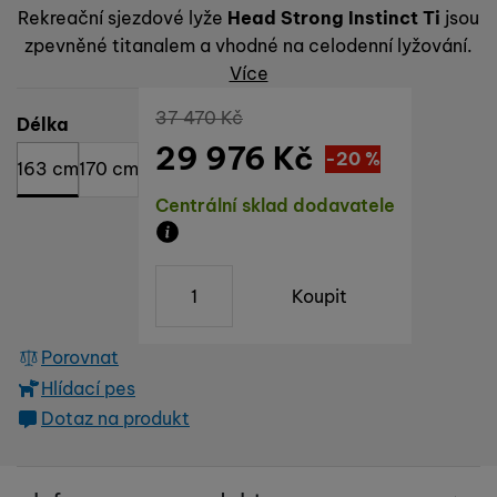
Rekreační sjezdové lyže
Head Strong Instinct Ti
jsou
zpevněné titanalem a vhodné na celodenní lyžování.
Více
Původní cena
37 470
Kč
Vyberte variantu
Délka
29 976
Kč
Sleva
7 494
(
-20
%
)
Kč
163 cm
170 cm
Dostupnost
Centrální sklad dodavatele
Zboží je skladem u dodavatele, doba do
ks
Koupit
Porovnat
Hlídací pes
Dotaz na produkt