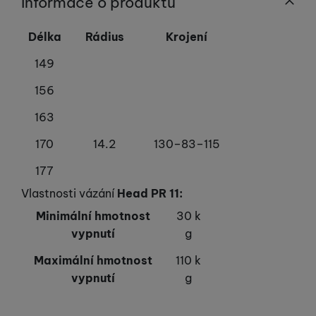
Informace o produktu
Délka
Rádius
Krojení
149
156
163
170
14.2
130–83–115
177
Vlastnosti vázání
Head
PR 11:
Minimální hmotnost
30 k
vypnutí
g
Maximální hmotnost
110 k
vypnutí
g