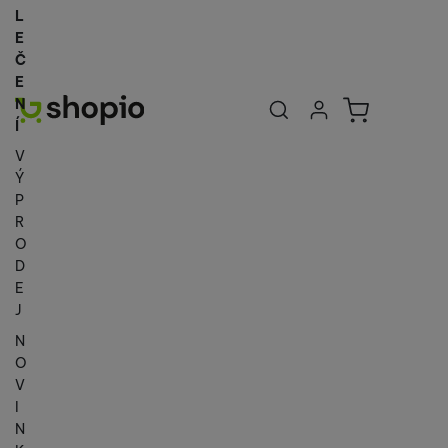
L
E
Č
E
Uživatelská se
Košík
N
Přihlásit se
Í
V
Ý
P
R
O
D
E
J
N
O
V
I
N