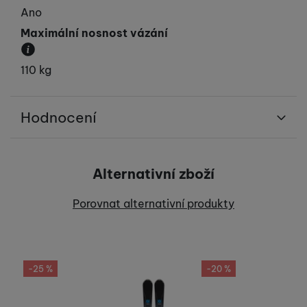
Ano
Maximální nosnost vázání
Určuje maximální hmotnost lyžaře.
110 kg
Hodnocení
Pro vkládání recenzí je nutné se přihlásit.
Alternativní zboží
Recenze
Porovnat alternativní produkty
Nebyla přidána žádná recenze.
-25 %
-20 %