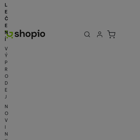
L
E
Č
E
Uživatelská se
Košík
N
Přihlásit se
Í
V
Ý
P
R
O
D
E
J
N
O
V
I
N