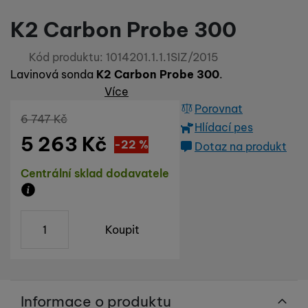
abychom vám mohli zobrazit vhodné obsahy nebo reklamy jak
na našich stránkách, tak na stránkách třetích stran.
K2 Carbon Probe 300
Kód produktu:
1014201.1.1.1SIZ/2015
Lavinová sonda
K2 Carbon Probe 300
.
Více
Porovnat
Původní cena
6 747
Kč
Hlídací pes
5 263
Kč
Sleva
1 484
(
-22
%
Kč
)
Dotaz na produkt
Dostupnost
Centrální sklad dodavatele
Zboží je skladem u dodavatele, doba dodání na náš s
ks
Koupit
Informace o produktu