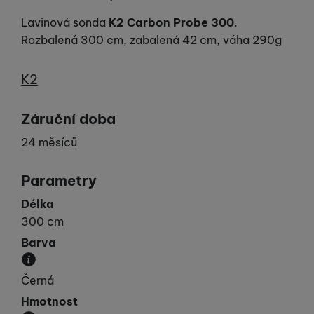
Lavinová sonda
K2 Carbon Probe 300
.
Rozbalená 300 cm, zabalená 42 cm, váha 290g
Výrobce
K2
Záruční doba
24 měsíců
Parametry
Délka
300 cm
Barva
Převládající barva výrobku.
Černá
Hmotnost