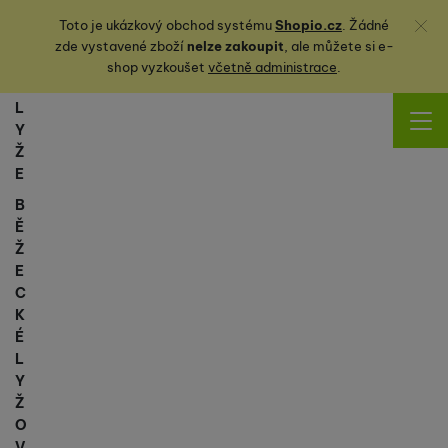
Zavřít
Toto je ukázkový obchod systému
Shopio.cz
. Žádné
zde vystavené zboží
nelze zakoupit
, ale můžete
si
e-
shop vyzkoušet
včetně administrace
.
L
Y
Ž
E
B
Ě
Ž
E
C
K
É
L
Y
Ž
O
V