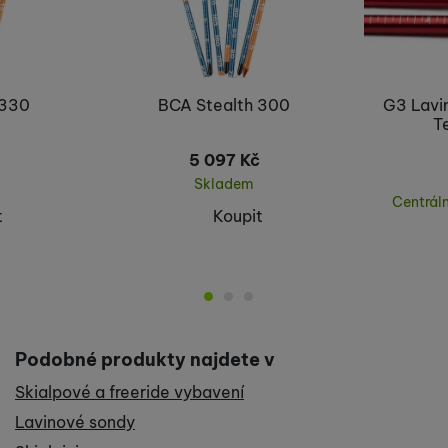
předchozí
následující
 330
BCA Stealth 300
G3 Lavi
T
5 097
Kč
Skladem
Centrál
t
Koupit
Podobné produkty najdete v
Skialpové a freeride vybavení
Lavinové sondy