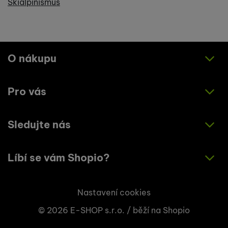
Skialpinismus
O nákupu
Pro vás
Jak nakupovat
Obchodní podmínky
Sledujte nás
O nás
Zásady ochrany osobních údajů
Články
Líbí se vám Shopio?
Instagram
Kontakty
Facebook
Napište nám!
Nastavení cookies
© 2026 E-SHOP s.r.o. /
běží na
Shopio
+420 773 033 003
info@shopio.cz