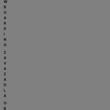
W
B
O
A
R
D
I
N
G
Z
A
V
A
Z
A
D
L
A
O
B