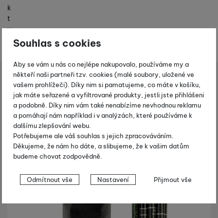
k
t
y
Souhlas s cookies
Aby se vám u nás co nejlépe nakupovalo, používáme my a
někteří naši partneři tzv. cookies (malé soubory, uložené ve
vé a freeride vybavení
Lavinové sondy
K2 Carbon Probe 300
Shopio demo
vašem prohlížeči). Díky nim si pamatujeme, co máte v košíku,
jak máte seřazené a vyfiltrované produkty, jestli jste přihlášeni
Fotografie
a podobně. Díky nim vám také nenabízíme nevhodnou reklamu
-22 %
a pomáhají nám například i v analýzách, které používáme k
dalšímu zlepšování webu.
Potřebujeme ale váš souhlas s jejich zpracováváním.
Děkujeme, že nám ho dáte, a slibujeme, že k vašim datům
budeme chovat zodpovědně.
Nastavení souhlasů s kategoriemi
Odmítnout vše
Nastavení
Přijmout vše
cookies
Technické
Technické
-
bez těchto cookies náš web nebude fungovat
.
VŽDY AKTIVNÍ