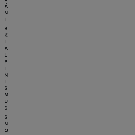
Á
N
Í
S
K
I
A
L
P
I
N
I
S
M
U
S
S
N
O