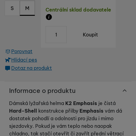
S
M
Dostupnost
Centrální sklad dodavatele
Tyto cookies nám umožňují měření výkonu našeho webu i
Marketingové
Marketingové
-
abychom vás neobtěžovali nevhodnou
našich reklamních kampaní. Jejich pomocí určujeme počet
reklamou
.
návštěv a zdroje návštěv našich internetových stránek. Data
Zboží je skladem u dodavatele, doba 
ks
Povoleno
získaná pomocí těchto cookies zpracováváme souhrnně a
Koupit
anonymně, takže nejsme schopni identifikovat konkrétní
uživatele našeho webu.
Marketingové cookies používáme my nebo naši partneři,
Porovnat
abychom vám mohli zobrazit vhodné obsahy nebo reklamy jak
Hlídací pes
na našich stránkách, tak na stránkách třetích stran.
Dotaz na produkt
Informace o produktu
Dámská lyžařská helma
K2 Emphasis
je čistá
Hard-Shell
konstrukce přilby
Emphasis
vám dá
dostatek pohodlí a odolnosti pro jízdu i mimo
sjezdovky. Pokud je vám teplo nebo naopak
chladno, tak stačí otevřít či zavřít přední větrací