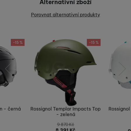
Alternativní zboží
Recenze
Porovnat alternativní produkty
Nebyla přidána žádná recenze.
-15 %
-15 %
předchozí
následující
n - černá
Rossignol Templar Impacts Top
Rossignol
- zelená
9 870
Kč
8 391
Kč
o