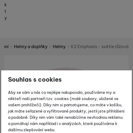
k
t
y
ování
Helmy a doplňky
Helmy
K2 Emphasis - světle růžová
Shopio demo
Fotografie
Souhlas s cookies
Aby se vám u nás co nejlépe nakupovalo, používáme my a
někteří naši partneři tzv. cookies (malé soubory, uložené ve
vašem prohlížeči). Díky nim si pamatujeme, co máte v košíku,
jak máte seřazené a vyfiltrované produkty, jestli jste přihlášeni
a podobně. Díky nim vám také nenabízíme nevhodnou reklamu
a pomáhají nám například i v analýzách, které používáme k
dalšímu zlepšování webu.