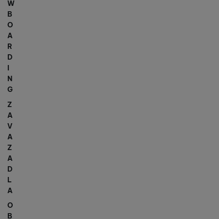
W
B
O
A
R
D
I
N
G
Z
A
V
A
Z
A
D
L
A
O
B