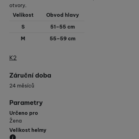
otvory.
Velikost
Obvod hlavy
S
51–55 cm
M
55–59 cm
Výrobce
K2
Záruční doba
24 měsíců
Parametry
Určeno pro
Žena
Velikost helmy