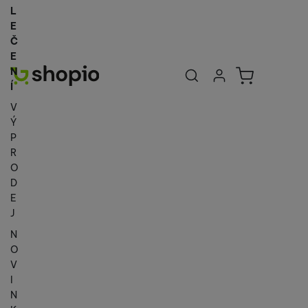
L
E
Č
E
Uživatelská se
Košík
N
Přihlásit se
Í
V
Ý
P
R
O
D
E
J
N
O
V
I
N