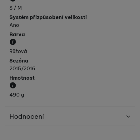
Obvod hlavy v cm.
S / M
Systém přizpůsobení velikosti
Ano
Barva
Převládající barva výrobku.
Růžová
Sezóna
2015/2016
Hmotnost
Váha produktu.
490 g
Hodnocení
Pro vkládání recenzí je nutné se přihlásit.