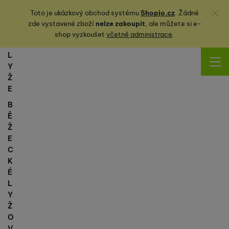
Zavřít
Toto je ukázkový obchod systému
Shopio.cz
. Žádné
zde vystavené zboží
nelze zakoupit
, ale můžete
si
e-
shop vyzkoušet
včetně administrace
.
L
Y
Ž
E
B
Ě
Ž
E
C
K
É
L
Y
Ž
O
V