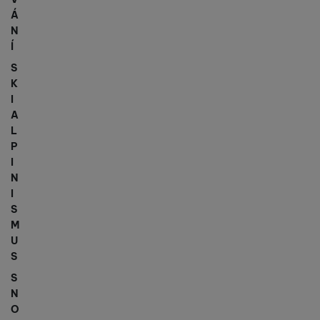
Á
N
Í
S
K
I
A
L
P
I
N
I
S
M
U
S
S
N
O