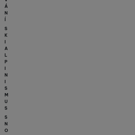
Á
N
Í
S
K
I
A
L
P
I
N
I
S
M
U
S
S
N
O