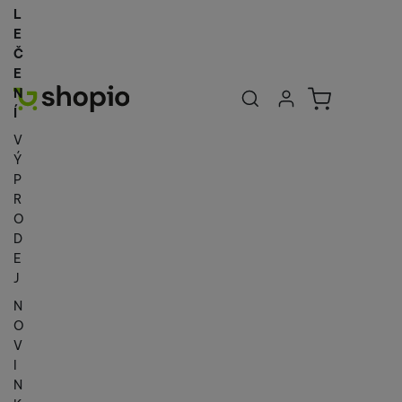
L
E
Č
E
Uživatelská se
Košík
N
Přihlásit se
Í
V
Ý
P
R
O
D
E
J
N
O
V
I
N