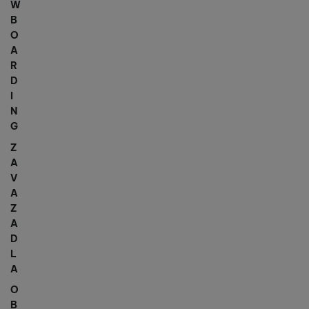
W
B
O
A
R
D
I
N
G
Z
A
V
A
Z
A
D
L
A
O
B