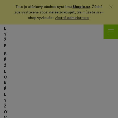
Zavřít
Toto je ukázkový obchod systému
Shopio.cz
. Žádné
zde vystavené zboží
nelze zakoupit
, ale můžete
si
e-
shop vyzkoušet
včetně administrace
.
L
Y
Ž
E
B
Ě
Ž
E
C
K
É
L
Y
Ž
O
V