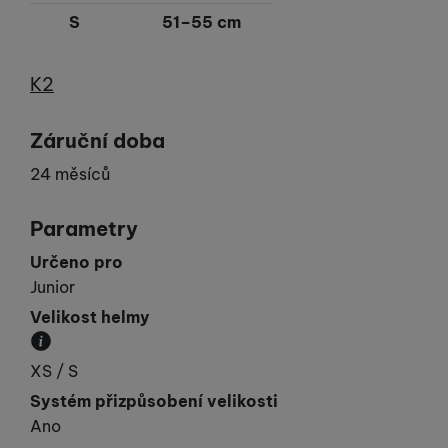
S
51–55 cm
Výrobce
K2
Záruční doba
24 měsíců
Parametry
Určeno pro
Junior
Velikost helmy
Obvod hlavy v cm.
XS / S
Systém přizpůsobení velikosti
Ano