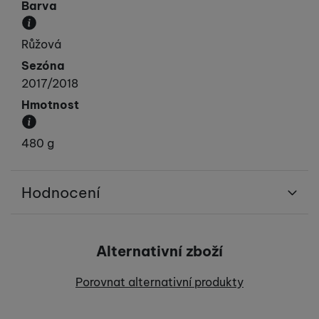
Barva
Převládající barva výrobku.
Růžová
Sezóna
2017/2018
Hmotnost
Váha produktu.
480 g
Hodnocení
Pro vkládání recenzí je nutné se přihlásit.
Alternativní zboží
Recenze
Porovnat alternativní produkty
Nebyla přidána žádná recenze.