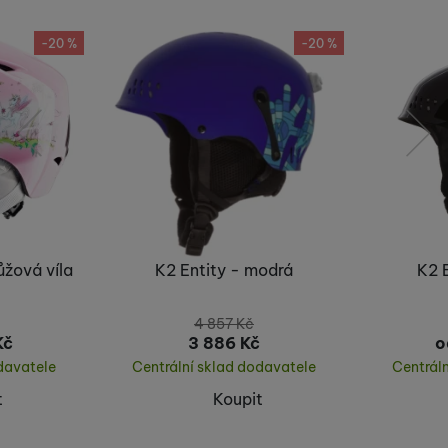
-20 %
-20 %
předchozí
následující
ůžová víla
K2 Entity - modrá
K2 
4 857
Kč
Kč
3 886
Kč
o
davatele
Centrální sklad dodavatele
Centrál
t
Koupit