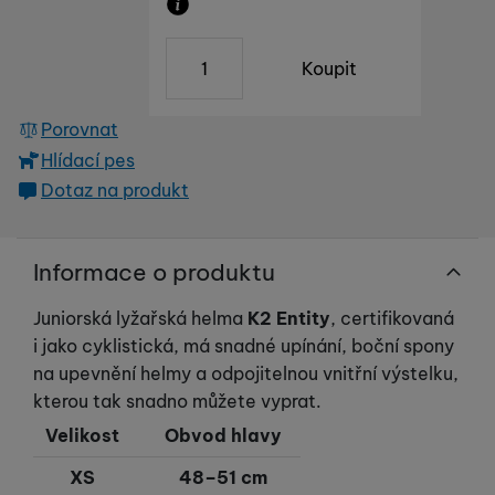
Marketingové
Marketingové
-
abychom vás neobtěžovali nevhodnou
našich reklamních kampaní. Jejich pomocí určujeme počet
reklamou
.
návštěv a zdroje návštěv našich internetových stránek. Data
Zboží je skladem u dodavatele, doba 
ks
Povoleno
získaná pomocí těchto cookies zpracováváme souhrnně a
Koupit
anonymně, takže nejsme schopni identifikovat konkrétní
uživatele našeho webu.
Marketingové cookies používáme my nebo naši partneři,
Porovnat
abychom vám mohli zobrazit vhodné obsahy nebo reklamy jak
Hlídací pes
na našich stránkách, tak na stránkách třetích stran.
Dotaz na produkt
Informace o produktu
Juniorská lyžařská helma
K2 Entity
, certifikovaná
i jako cyklistická, má snadné upínání, boční spony
na upevnění helmy a odpojitelnou vnitřní výstelku,
kterou tak snadno můžete vyprat.
Velikost
Obvod hlavy
XS
48–51 cm