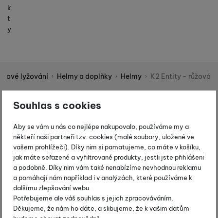
k
t
y
zdové lyžování
Helmy a doplňky
Helmy
K2 Entity - růžová
Shopio demo
Souhlas s cookies
Fotografie
-20 %
Aby se vám u nás co nejlépe nakupovalo, používáme my a
někteří naši partneři tzv. cookies (malé soubory, uložené ve
vašem prohlížeči). Díky nim si pamatujeme, co máte v košíku,
jak máte seřazené a vyfiltrované produkty, jestli jste přihlášeni
a podobně. Díky nim vám také nenabízíme nevhodnou reklamu
a pomáhají nám například i v analýzách, které používáme k
dalšímu zlepšování webu.
Potřebujeme ale váš souhlas s jejich zpracováváním.
Děkujeme, že nám ho dáte, a slibujeme, že k vašim datům