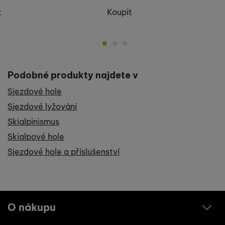
t
Koupit
Podobné produkty najdete v
Sjezdové hole
Sjezdové lyžování
Skialpinismus
Skialpové hole
Sjezdové hole a příslušenství
O nákupu