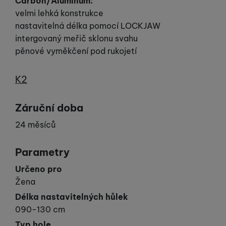
Carbon/Aluminum
:
velmi lehká konstrukce
nastavitelná délka pomocí LOCKJAW
intergovaný meřič sklonu svahu
pěnové vyměkčení pod rukojetí
Výrobce
K2
Záruční doba
24 měsíců
Parametry
Určeno pro
Žena
Délka nastavitelných hůlek
090-130 cm
Typ hole