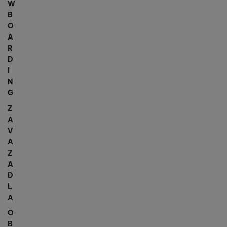
W
B
O
A
R
D
I
N
G
Z
A
V
A
Z
A
D
L
A
O
B