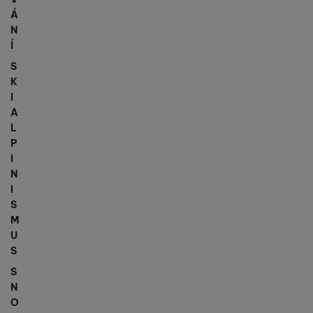
Á
N
Í
S
K
I
A
L
P
I
N
I
S
M
U
S
S
N
O