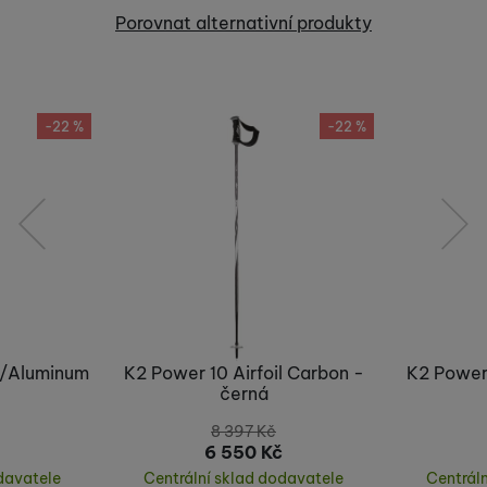
Recenze
Porovnat alternativní produkty
Nebyla přidána žádná recenze.
-22 %
-22 %
předchozí
následující
n/Aluminum
K2 Power 10 Airfoil Carbon -
K2 Power 
černá
8 397
Kč
6 550
Kč
davatele
Centrální sklad dodavatele
Centrál