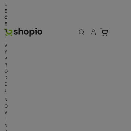
L
E
Č
E
Uživatelská se
Košík
N
Přihlásit se
Í
V
Ý
P
R
O
D
E
J
N
O
V
I
N