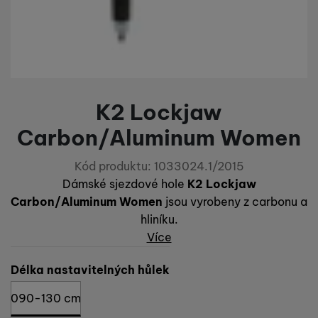
K2 Lockjaw
Carbon/Aluminum Women
Kód produktu:
1033024.1/2015
Dámské sjezdové hole
K2 Lockjaw
Carbon/Aluminum Wo­men
jsou vyrobeny z carbonu a
hliníku.
Více
Vyberte variantu
Délka nastavitelných hůlek
090-130 cm