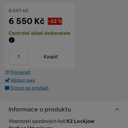
Původní cena
8 397
Kč
6 550
Kč
Sleva
1 847
(
-22
%
Kč
)
Dostupnost
Centrální sklad dodavatele
Zboží je skladem u dodavatele, doba dodání na náš s
ks
Koupit
Porovnat
Hlídací pes
Dotaz na produkt
Informace o produktu
Vlastnosti sjezdových holí
K2 Lockjaw