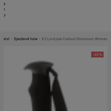
k
t
y
enství
Sjezdové hole
K2 Lockjaw Carbon/Aluminum Women
Shopio demo
Fotografie
-22 %