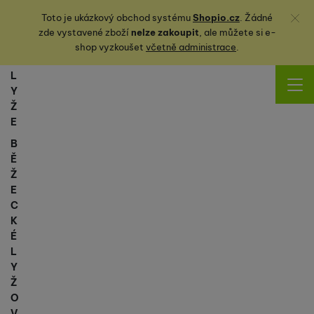
Zavřít
Toto je ukázkový obchod systému
Shopio.cz
. Žádné
zde vystavené zboží
nelze zakoupit
, ale můžete
si
e-
shop vyzkoušet
včetně administrace
.
L
Y
Ž
E
B
Ě
Ž
E
C
K
É
L
Y
Ž
O
V