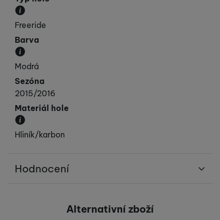
Doporučené použití hole.
Freeride
Barva
Převládající barva výrobku.
Modrá
Sezóna
2015/2016
Materiál hole
Udává z jakého materiálu jsou hole vyrobeny.
Hliník/karbon
Hodnocení
Pro vkládání recenzí je nutné se přihlásit.
Alternativní zboží