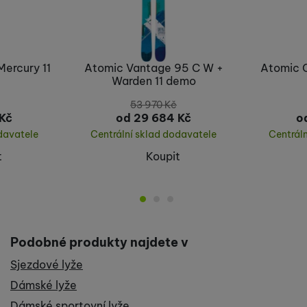
Mercury 11
Atomic Vantage 95 C W +
Atomic C
Warden 11 demo
53 970
Kč
Kč
od 29 684
Kč
o
davatele
Centrální sklad dodavatele
Centrál
t
Koupit
Podobné produkty najdete v
Sjezdové lyže
Dámské lyže
Dámské sportovní lyže