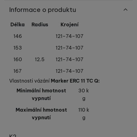
Informace o produktu
Délka
Radius
Krojení
146
121–74–107
153
121–74–107
160
12.5
121–74–107
167
121–74–107
Vlastnosti vázání
Marker ERC 11 TC Q:
Minimální hmotnost
30 k
vypnutí
g
Maximální hmotnost
110 k
vypnutí
g
Výrobce
K2