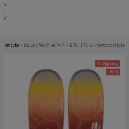
k
t
y
tovní lyže
K2 Luv Machine 74 Ti + ERC 11 TC Q - testovací lyže
Shopio demo
Fotografie
Výprodej
-50 %