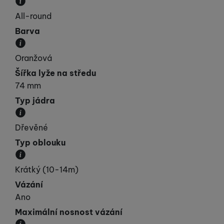
Kategorie, do které lyže spadá svými vlastnostmi.
All-round
Barva
Převládající barva výrobku.
Oranžová
Šířka lyže na středu
74 mm
Typ jádra
Materiál, ze kterého je jádro lyže vyrobeno.
Dřevěné
Typ oblouku
Přibližná velikost poloměru oblouku.
Krátký (10-14m)
Vázání
Ano
Maximální nosnost vázání