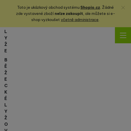
Zavřít
Toto je ukázkový obchod systému
Shopio.cz
. Žádné
zde vystavené zboží
nelze zakoupit
, ale můžete
si
e-
shop vyzkoušet
včetně administrace
.
L
Y
Ž
E
B
Ě
Ž
E
C
K
É
L
Y
Ž
O
V