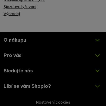
Sjezdové lyžování
Výprodej
O nákupu
Pro vás
Jak nakupovat
Obchodní podmínky
Sledujte nás
O nás
Zásady ochrany osobních údajů
Články
Líbí se vám Shopio?
Instagram
Kontakty
Facebook
Napište nám!
Nastavení cookies