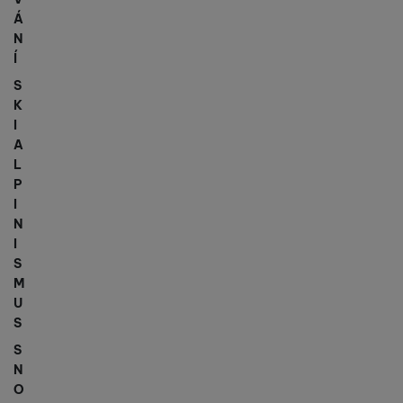
Á
N
Í
S
K
I
A
L
P
I
N
I
S
M
U
S
S
N
O