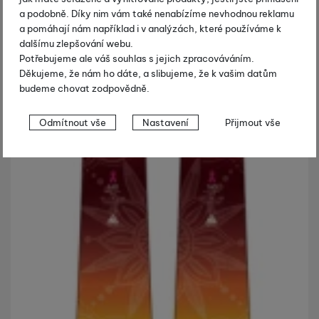
a podobně. Díky nim vám také nenabízíme nevhodnou reklamu
a pomáhají nám například i v analýzách, které používáme k
dalšímu zlepšování webu.
Potřebujeme ale váš souhlas s jejich zpracováváním.
Děkujeme, že nám ho dáte, a slibujeme, že k vašim datům
budeme chovat zodpovědně.
Nastavení souhlasů s kategoriemi
Odmítnout vše
Nastavení
Přijmout vše
cookies
Technické
Technické
-
bez těchto cookies náš web nebude fungovat
.
VŽDY AKTIVNÍ
Technické cookies umožňují váš průchod nákupním košíkem,
Preferenční a rozšířené funkce
Preferenční a rozšířené funkce
-
abyste nemuseli vše
porovnávání produktů a další nezbytné funkce.
nastavovat znovu a abyste se s námi mohli spojit např. pomocí
chatu
.
Povoleno
Díky těmto cookies vám práci s naším webem dokážeme ještě