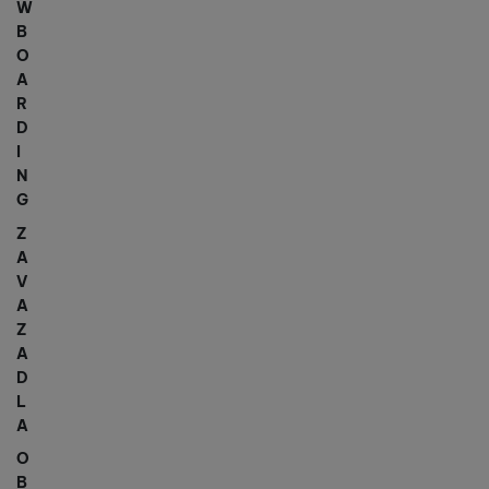
W
B
O
A
R
D
I
N
G
Z
A
V
A
Z
A
D
L
A
O
B