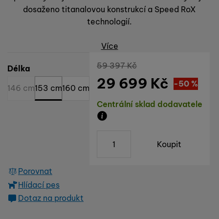
dosaženo titanalovou konstrukcí a Speed RoX
technologií.
Více
Původní cena
59 397
Kč
Vyberte variantu
Délka
29 699
Kč
Sleva
29 698
(
-50
%
)
Kč
146 cm
153 cm
160 cm
Dostupnost
Centrální sklad dodavatele
Zboží je skladem u dodavatele,
ks
Koupit
Porovnat
Hlídací pes
Dotaz na produkt