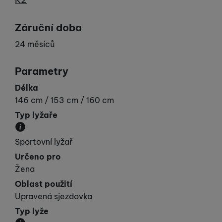
Záruční doba
24 měsíců
Parametry
Délka
146 cm / 153 cm / 160 cm
Typ lyžaře
Udává vaší „výkonnost“.
Sportovní lyžař
Určeno pro
Žena
Oblast použití
Upravená sjezdovka
Typ lyže