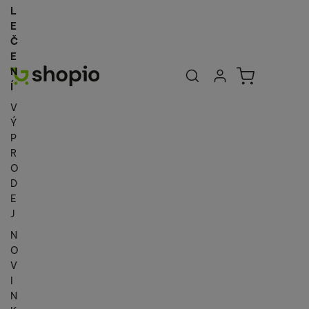
L
E
Č
E
Uživatelská se
Košík
N
Přihlásit se
Í
V
Ý
P
R
O
D
E
J
N
O
V
I
N