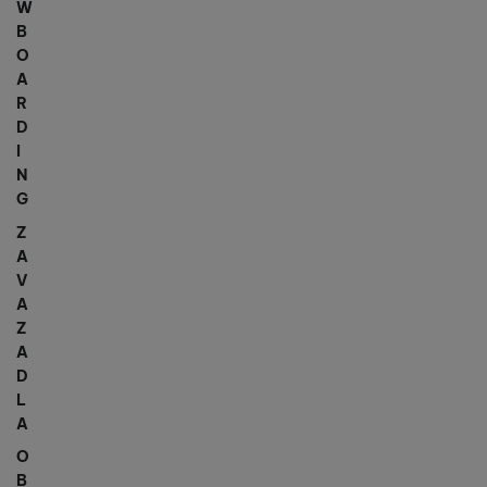
W
B
O
A
R
D
I
N
G
Z
A
V
A
Z
A
D
L
A
O
B