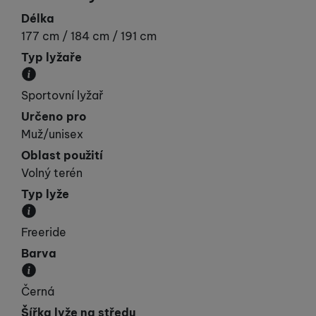
Délka
177 cm / 184 cm / 191 cm
Typ lyžaře
Udává vaší „výkonnost“.
Sportovní lyžař
Určeno pro
Muž/unisex
Oblast použití
Volný terén
Typ lyže
Kategorie, do které lyže spadá svými vlastnostmi.
Freeride
Barva
Převládající barva výrobku.
Černá
Šířka lyže na středu