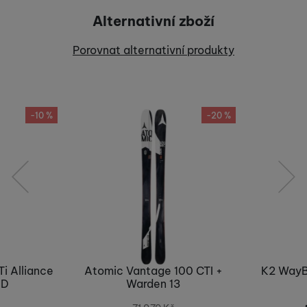
Alternativní zboží
Recenze
Porovnat alternativní produkty
Nebyla přidána žádná recenze.
-10 %
-20 %
předchozí
následující
i Alliance
Atomic Vantage 100 CTI +
K2 WayB
ID
Warden 13