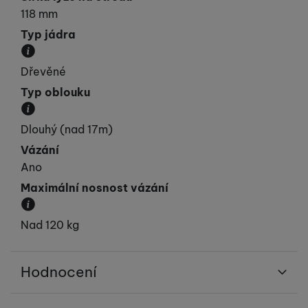
118 mm
Typ jádra
Materiál, ze kterého je jádro lyže vyrobeno.
Dřevěné
Typ oblouku
Přibližná velikost poloměru oblouku.
Dlouhý (nad 17m)
Vázání
Ano
Maximální nosnost vázání
Určuje maximální hmotnost lyžaře.
Nad 120 kg
Hodnocení
Pro vkládání recenzí je nutné se přihlásit.