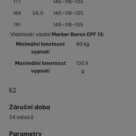
177
145–118–135
184
24.0
145–118–135
191
145–118–135
Vlastnosti vázání
Marker Baron EPF 13:
Minimální hmotnost
40 kg
vypnutí
Maximální hmotnost
130 k
vypnutí
g
Výrobce
K2
Záruční doba
24 měsíců
Parametry