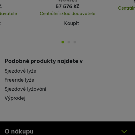
71 970
Kč
č
57 576
Kč
Centrál
davatele
Centrální sklad dodavatele
t
Koupit
Podobné produkty najdete v
Sjezdové lyže
Freeride lyže
Sjezdové lyžování
Výprodej
O nákupu