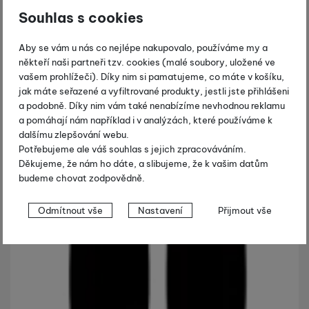
Souhlas s cookies
Aby se vám u nás co nejlépe nakupovalo, používáme my a
někteří naši partneři tzv. cookies (malé soubory, uložené ve
vašem prohlížeči). Díky nim si pamatujeme, co máte v košíku,
jak máte seřazené a vyfiltrované produkty, jestli jste přihlášeni
a podobně. Díky nim vám také nenabízíme nevhodnou reklamu
a pomáhají nám například i v analýzách, které používáme k
dalšímu zlepšování webu.
Potřebujeme ale váš souhlas s jejich zpracováváním.
Děkujeme, že nám ho dáte, a slibujeme, že k vašim datům
budeme chovat zodpovědně.
Nastavení souhlasů s kategoriemi
Odmítnout vše
Nastavení
Přijmout vše
cookies
Technické
Technické
-
bez těchto cookies náš web nebude fungovat
.
VŽDY AKTIVNÍ
Technické cookies umožňují váš průchod nákupním košíkem,