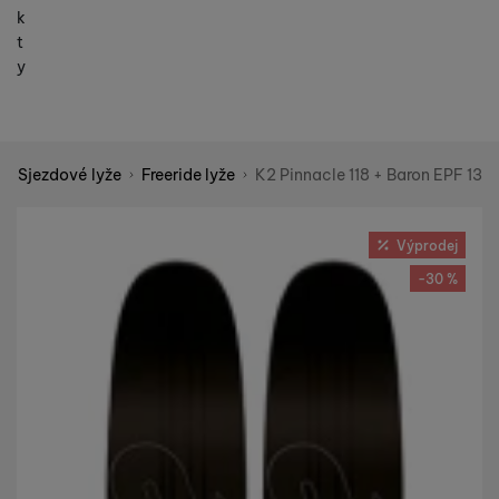
k
t
y
Sjezdové lyže
Freeride lyže
K2 Pinnacle 118 + Baron EPF 13
Shopio demo
Fotografie
Výprodej
-30 %