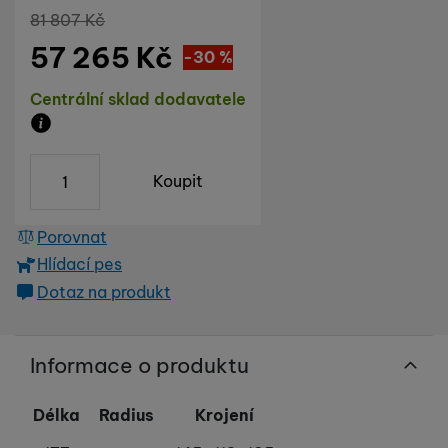
Původní cena
81 807
Kč
57 265
Kč
Sleva
24 542
(
-30
%
)
Kč
Dostupnost
Centrální sklad dodavatele
Zboží je skladem u dodavatele, doba dodání na náš s
ks
Koupit
Porovnat
Hlídací pes
Dotaz na produkt
Informace o produktu
Délka
Radius
Krojení