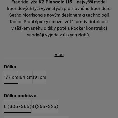
Freeride lyže
K2 Pinnacle 115
- nejvyšší model
freeridových lyží vyvinutých pro slavného freeridera
Setha Morrisona s novým designem a technologií
Konic. Profil špičky umožní větší předvídatelnost
v těžkém sněhu a díky patě s Rocker konstrukcí
snadněji vyjede z úzkých žlabů.
Více
Vyberte variantu
Délka
177 cm
184 cm
191 cm
Délka podešve
L (305-365)
S (265-325)