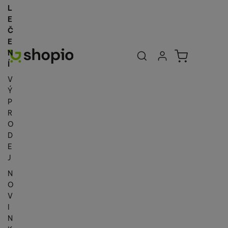
L
E
Č
E
Uživatelská se
Košík
N
Přihlásit se
Í
V
Ý
P
R
O
D
E
J
N
O
V
I
N