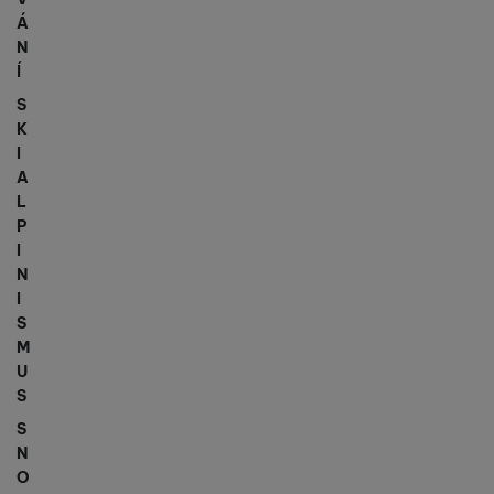
Á
N
Í
S
K
I
A
L
P
I
N
I
S
M
U
S
S
N
O