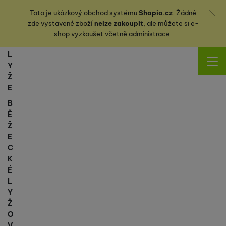
Zavřít
Toto je ukázkový obchod systému
Shopio.cz
. Žádné
zde vystavené zboží
nelze zakoupit
, ale můžete
si
e-
shop vyzkoušet
včetně administrace
.
L
Y
Ž
E
B
Ě
Ž
E
C
K
É
L
Y
Ž
O
V