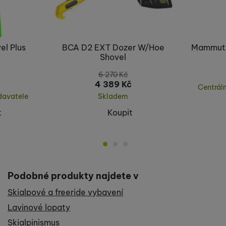
el Plus
BCA D2 EXT Dozer W/Hoe
Mammut 
Shovel
6 270
Kč
4 389
Kč
Centrál
davatele
Skladem
t
Koupit
Podobné produkty najdete v
Skialpové a freeride vybavení
Lavinové lopaty
Skialpinismus