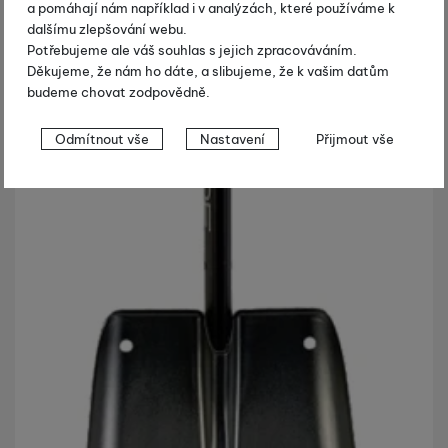
a pomáhají nám například i v analýzách, které používáme k
dalšímu zlepšování webu.
Potřebujeme ale váš souhlas s jejich zpracováváním.
Děkujeme, že nám ho dáte, a slibujeme, že k vašim datům
budeme chovat zodpovědně.
Nastavení souhlasů s kategoriemi
Odmítnout vše
Nastavení
Přijmout vše
cookies
Technické
Technické
-
bez těchto cookies náš web nebude fungovat
.
VŽDY AKTIVNÍ
Technické cookies umožňují váš průchod nákupním košíkem,
Preferenční a rozšířené funkce
Preferenční a rozšířené funkce
-
abyste nemuseli vše
porovnávání produktů a další nezbytné funkce.
nastavovat znovu a abyste se s námi mohli spojit např. pomocí
chatu
.
Povoleno
Díky těmto cookies vám práci s naším webem dokážeme ještě
Analytické
Analytické
-
abychom věděli, jak se na webu chováte, a mohli
zpříjemnit. Dokážeme si zapamatovat vaše nastavení, mohou