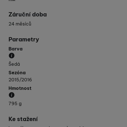
Záruční doba
24 měsíců
Parametry
Barva
Převládající barva výrobku.
Šedá
Sezóna
2015/2016
Hmotnost
Váha produktu.
795 g
Ke stažení