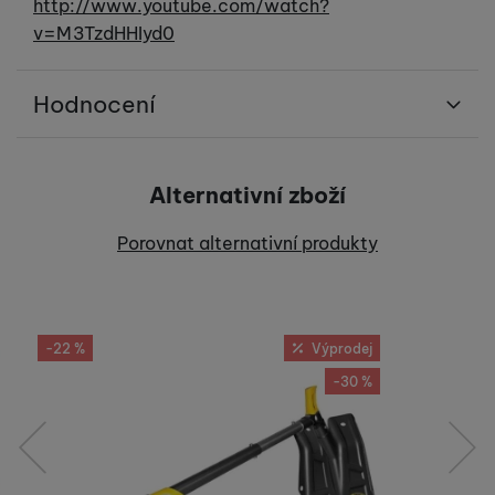
http://www.youtube.com/watch?
v=M3TzdHHIyd0
Hodnocení
Pro vkládání recenzí je nutné se přihlásit.
Alternativní zboží
Recenze
Porovnat alternativní produkty
Nebyla přidána žádná recenze.
-22 %
Výprodej
-30 %
předchozí
následující