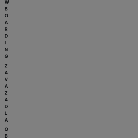
W
B
O
A
R
D
I
N
G
Z
A
V
A
Z
A
D
L
A
O
B