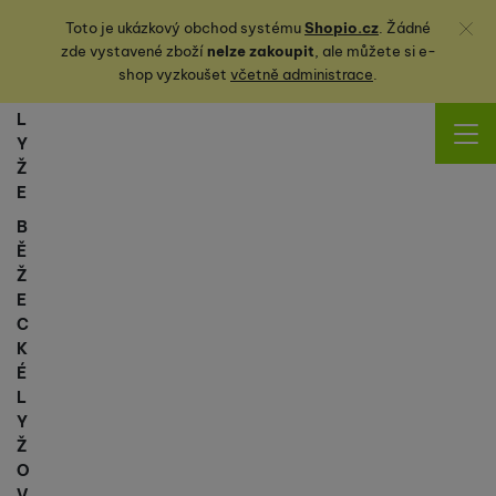
Zavřít
Toto je ukázkový obchod systému
Shopio.cz
. Žádné
zde vystavené zboží
nelze zakoupit
, ale můžete
si
e-
shop vyzkoušet
včetně administrace
.
L
Y
Ž
E
B
Ě
Ž
E
C
K
É
L
Y
Ž
O
V