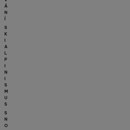
Á
N
Í
S
K
I
A
L
P
I
N
I
S
M
U
S
S
N
O