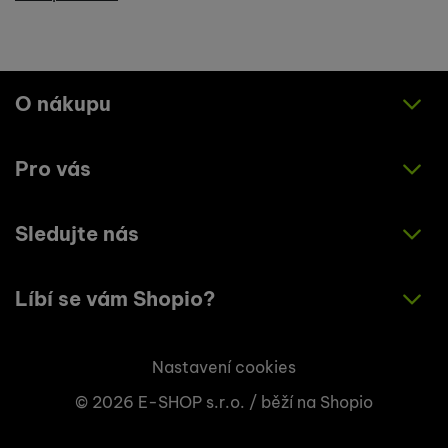
O nákupu
Pro vás
Jak nakupovat
Obchodní podmínky
Sledujte nás
O nás
Zásady ochrany osobních údajů
Články
Líbí se vám Shopio?
Instagram
Kontakty
Facebook
Napište nám!
Nastavení cookies
© 2026 E-SHOP s.r.o. /
běží na
Shopio
+420 773 033 003
info@shopio.cz