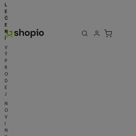
L
E
Č
E
Uživatelská se
Košík
N
Přihlásit se
Í
V
Ý
P
R
O
D
E
J
N
O
V
I
N