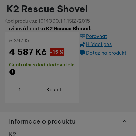
K2 Rescue Shovel
Kód produktu:
1014300.1.1.1SIZ/2015
Lavinová lopatka
K2 Rescue Shovel.
Porovnat
Původní cena
5 397
Kč
Hlídací pes
4 587
Kč
Sleva
810
(
-15
%
Kč
)
Dotaz na produkt
Dostupnost
Centrální sklad dodavatele
Zboží je skladem u dodavatele, doba dodání na náš s
ks
Koupit
Informace o produktu
Výrobce
K2