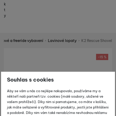
k
t
y
lpové a freeride vybavení
Lavinové lopaty
K2 Rescue Shovel
Shopio demo
Fotografie
-15 %
Souhlas s cookies
Aby se vám u nás co nejlépe nakupovalo, používáme my a
někteří naši partneři tzv. cookies (malé soubory, uložené ve
vašem prohlížeči). Díky nim si pamatujeme, co máte v košíku,
jak máte seřazené a vyfiltrované produkty, jestli jste přihlášeni
a podobně. Díky nim vám také nenabízíme nevhodnou reklamu