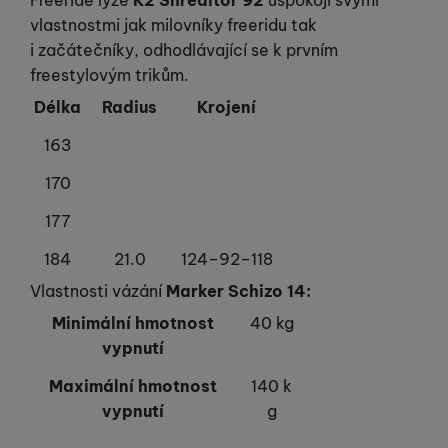
Freeride lyže
K2 Shreditor 92
uspokojí svými
vlastnostmi jak milovníky freeridu tak
i začátečníky, odhodlávající se k prvním
freestylovým trikům.
Délka
Radius
Krojení
163
170
177
184
21.0
124–92–118
Vlastnosti vázání
Marker Schizo 14:
Minimální hmotnost
40 kg
vypnutí
Maximální hmotnost
140 k
vypnutí
g