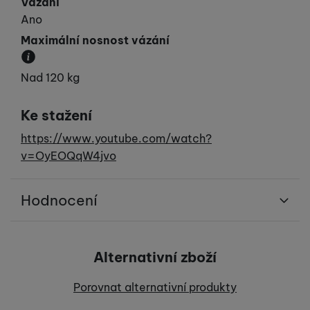
Vázání
Ano
Maximální nosnost vázání
Určuje maximální hmotnost lyžaře.
Nad 120 kg
Ke stažení
https://www.youtube.com/watch?
v=OyEOQqW4jvo
Hodnocení
Pro vkládání recenzí je nutné se přihlásit.
Alternativní zboží
Recenze
Porovnat alternativní produkty