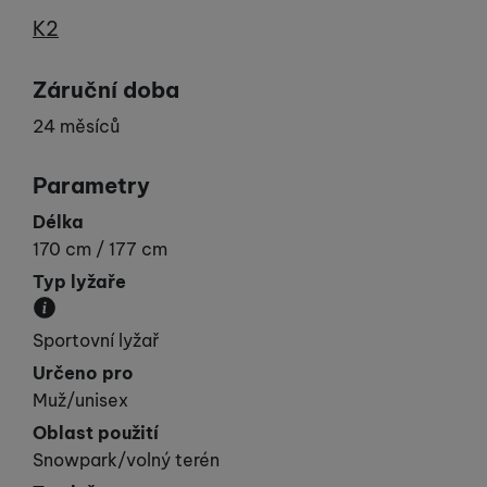
Výrobce
K2
Záruční doba
24 měsíců
Parametry
Délka
170 cm / 177 cm
Typ lyžaře
Udává vaší „výkonnost“.
Sportovní lyžař
Určeno pro
Muž/unisex
Oblast použití
Snowpark/volný terén