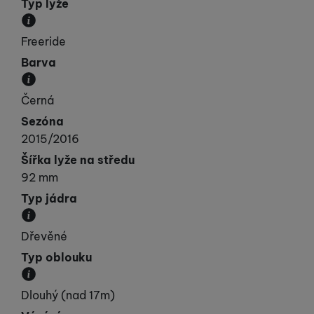
Typ lyže
Kategorie, do které lyže spadá svými vlastnostmi.
Freeride
Barva
Převládající barva výrobku.
Černá
Sezóna
2015/2016
Šířka lyže na středu
92 mm
Typ jádra
Materiál, ze kterého je jádro lyže vyrobeno.
Dřevěné
Typ oblouku
Přibližná velikost poloměru oblouku.
Dlouhý (nad 17m)