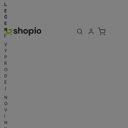
L
E
Č
E
Uživatelská se
Košík
N
Přihlásit se
Í
V
Ý
P
R
O
D
E
J
N
O
V
I
N