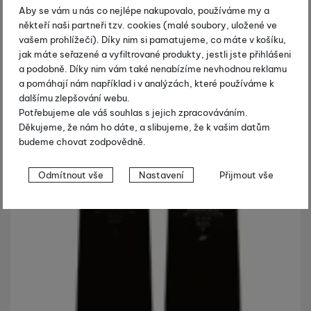
Aby se vám u nás co nejlépe nakupovalo, používáme my a
někteří naši partneři tzv. cookies (malé soubory, uložené ve
vašem prohlížeči). Díky nim si pamatujeme, co máte v košíku,
jak máte seřazené a vyfiltrované produkty, jestli jste přihlášeni
a podobně. Díky nim vám také nenabízíme nevhodnou reklamu
a pomáhají nám například i v analýzách, které používáme k
dalšímu zlepšování webu.
Potřebujeme ale váš souhlas s jejich zpracováváním.
Děkujeme, že nám ho dáte, a slibujeme, že k vašim datům
budeme chovat zodpovědně.
Nastavení souhlasů s kategoriemi
Odmítnout vše
Nastavení
Přijmout vše
cookies
Technické
Technické
-
bez těchto cookies náš web nebude fungovat
.
VŽDY AKTIVNÍ
Technické cookies umožňují váš průchod nákupním košíkem,
Preferenční a rozšířené funkce
Preferenční a rozšířené funkce
-
abyste nemuseli vše
porovnávání produktů a další nezbytné funkce.
nastavovat znovu a abyste se s námi mohli spojit např. pomocí
chatu
.