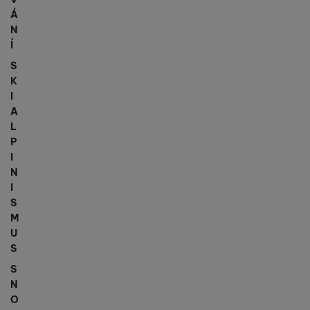
Á
N
Í
S
K
I
A
L
P
I
N
I
S
M
U
S
S
N
O