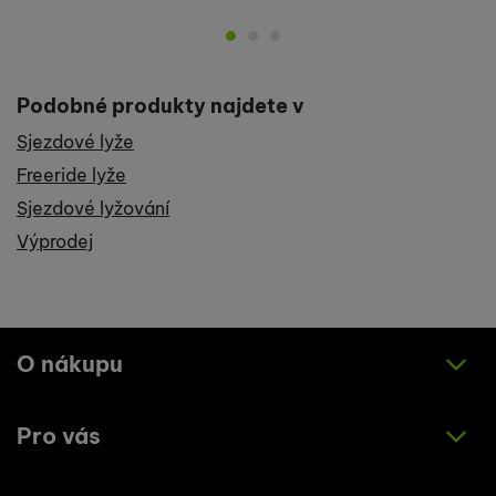
Podobné produkty najdete v
Sjezdové lyže
Freeride lyže
Sjezdové lyžování
Výprodej
O nákupu
Pro vás
Jak nakupovat
Obchodní podmínky