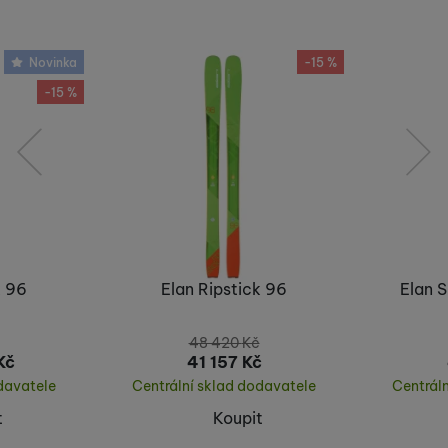
Nebyla přidána žádná recenze.
Novinka
-15 %
-15 %
předchozí
následující
k 96
Elan Ripstick 96
Elan 
48 420
Kč
Kč
41 157
Kč
davatele
Centrální sklad dodavatele
Centrál
t
Koupit