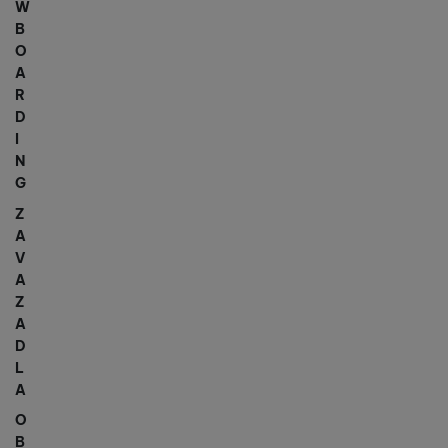
W
B
O
A
R
D
I
N
G
Z
A
V
A
Z
A
D
L
A
O
B