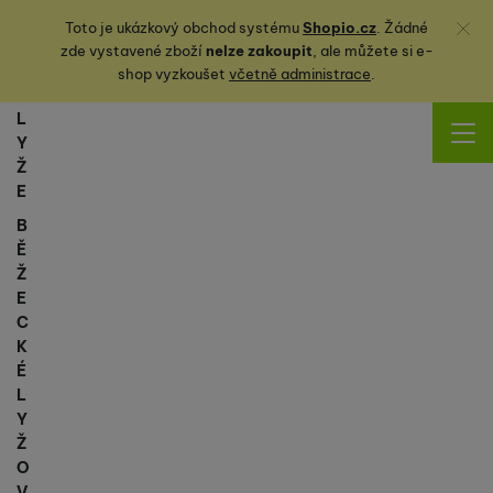
Zavřít
Toto je ukázkový obchod systému
Shopio.cz
. Žádné
zde vystavené zboží
nelze zakoupit
, ale můžete
si
e-
shop vyzkoušet
včetně administrace
.
L
Y
Ž
E
B
Ě
Ž
E
C
K
É
L
Y
Ž
O
V