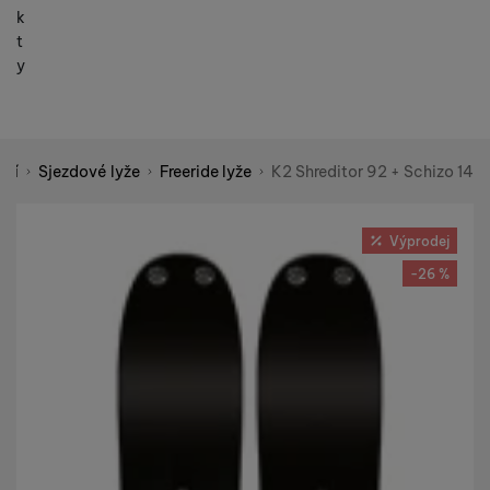
k
t
y
ání
Sjezdové lyže
Freeride lyže
K2 Shreditor 92 + Schizo 14
Shopio demo
Fotografie
Výprodej
-26 %