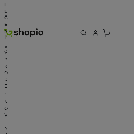
L
E
Č
E
Uživatelská se
Košík
N
Přihlásit se
Í
V
Ý
P
R
O
D
E
J
N
O
V
I
N