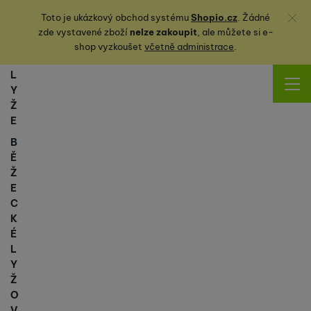
Zavřít
Toto je ukázkový obchod systému
Shopio.cz
. Žádné
zde vystavené zboží
nelze zakoupit
, ale můžete
si
e-
shop vyzkoušet
včetně administrace
.
L
Y
Ž
E
B
Ě
Ž
E
C
K
É
L
Y
Ž
O
V