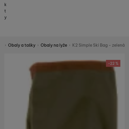
k
t
y
ní
Obaly a tašky
Obaly na lyže
K2 Simple Ski Bag - zelená
Shopio demo
Fotografie
-22 %