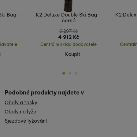
Ski Bag -
K2 Deluxe Double Ski Bag -
K2 Delux
černá
6 297
Kč
4 912
Kč
davatele
Centrální sklad dodavatele
Centrál
t
Koupit
Podobné produkty najdete v
Obaly a tašky
Obaly na lyže
Sjezdové lyžování