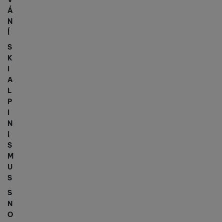
Á
N
Í
S
K
I
A
L
P
I
N
I
S
M
U
S
S
N
O