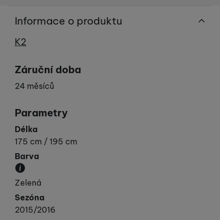
Informace o produktu
Výrobce
K2
Záruční doba
24 měsíců
Parametry
Délka
175 cm / 195 cm
Barva
Převládající barva výrobku.
Zelená
Sezóna
2015/2016