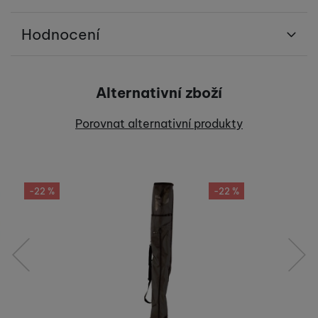
Hodnocení
Pro vkládání recenzí je nutné se přihlásit.
Alternativní zboží
Recenze
Porovnat alternativní produkty
Nebyla přidána žádná recenze.
-22 %
-22 %
předchozí
následující