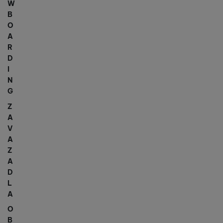
W
B
O
A
R
D
I
N
G
Z
A
V
A
Z
A
D
L
A
O
B