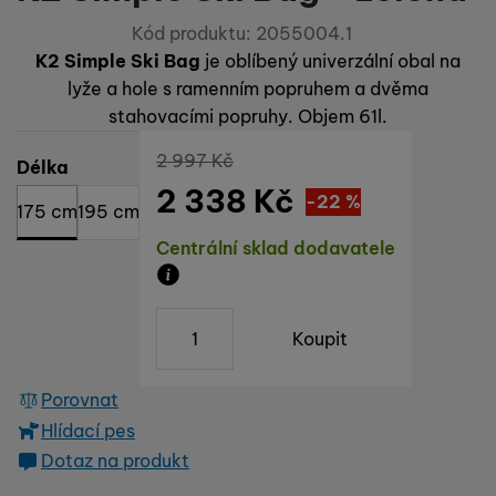
Kód produktu:
2055004.1
K2 Simple Ski Bag
je oblíbený univerzální obal na
lyže a hole s ramenním popruhem a dvěma
stahovacími popruhy. Objem 61l.
Původní cena
2 997
Kč
Vyberte variantu
Délka
2 338
Kč
Sleva
659
(
-22
%
Kč
)
175 cm
195 cm
Dostupnost
Centrální sklad dodavatele
Zboží je skladem u dodavatele, doba d
ks
Koupit
Porovnat
Hlídací pes
Dotaz na produkt