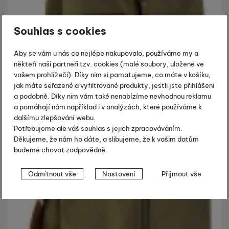
Souhlas s cookies
Aby se vám u nás co nejlépe nakupovalo, používáme my a
někteří naši partneři tzv. cookies (malé soubory, uložené ve
vašem prohlížeči). Díky nim si pamatujeme, co máte v košíku,
jak máte seřazené a vyfiltrované produkty, jestli jste přihlášeni
a podobně. Díky nim vám také nenabízíme nevhodnou reklamu
a pomáhají nám například i v analýzách, které používáme k
dalšímu zlepšování webu.
Potřebujeme ale váš souhlas s jejich zpracováváním.
Děkujeme, že nám ho dáte, a slibujeme, že k vašim datům
budeme chovat zodpovědně.
Nastavení souhlasů s kategoriemi
Odmítnout vše
Nastavení
Přijmout vše
cookies
Technické
Technické
-
bez těchto cookies náš web nebude fungovat
.
VŽDY AKTIVNÍ