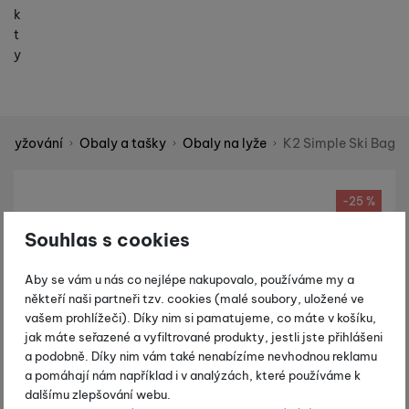
k
t
y
é lyžování
Obaly a tašky
Obaly na lyže
K2 Simple Ski Bag
Shopio demo
Fotografie
-25 %
Souhlas s cookies
Aby se vám u nás co nejlépe nakupovalo, používáme my a
někteří naši partneři tzv. cookies (malé soubory, uložené ve
vašem prohlížeči). Díky nim si pamatujeme, co máte v košíku,
jak máte seřazené a vyfiltrované produkty, jestli jste přihlášeni
a podobně. Díky nim vám také nenabízíme nevhodnou reklamu
a pomáhají nám například i v analýzách, které používáme k
dalšímu zlepšování webu.