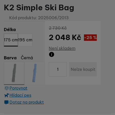
K2 Simple Ski Bag
Kód produktu:
2025006/2013
Původní cena
2 730
Kč
Vyberte variantu
Délka
2 048
Kč
Sleva
682
(
-25
%
Kč
)
175 cm
195 cm
Dostupnost
Není skladem
Barva
Černá
Zboží není skladem ani u dodava
ks
Nelze koupit
Porovnat
Hlídací pes
Dotaz na produkt