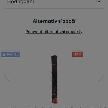
Hodnocení
Pro vkládání recenzí je nutné se přihlásit.
Alternativní zboží
Recenze
Porovnat alternativní produkty
Nebyla přidána žádná recenze.
Novinka
-19 %
předchozí
následující