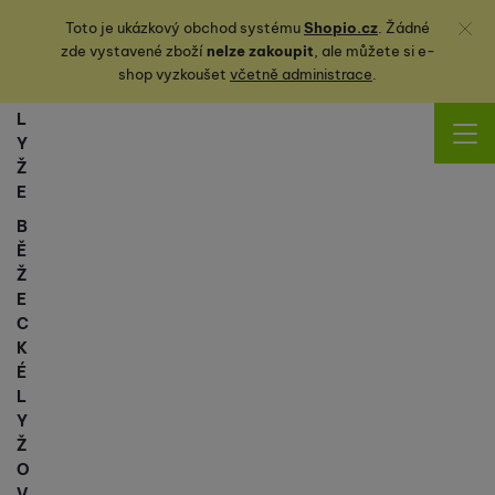
Zavřít
Toto je ukázkový obchod systému
Shopio.cz
. Žádné
zde vystavené zboží
nelze zakoupit
, ale můžete
si
e-
shop vyzkoušet
včetně administrace
.
L
Y
Ž
E
B
Ě
Ž
E
C
K
É
L
Y
Ž
O
V