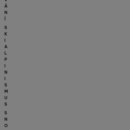
Á
N
Í
S
K
I
A
L
P
I
N
I
S
M
U
S
S
N
O