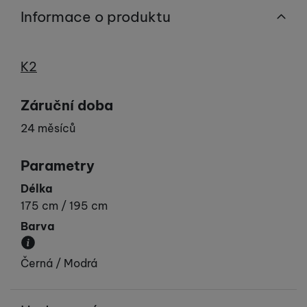
Informace o produktu
Výrobce
K2
Záruční doba
24 měsíců
Parametry
Délka
175 cm / 195 cm
Barva
Převládající barva výrobku.
Černá / Modrá