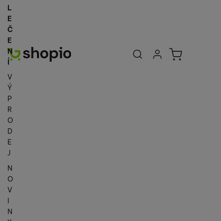
L
E
Č
E
Uživatelská se
Košík
N
Přihlásit se
Í
V
Ý
P
R
O
D
E
J
N
O
V
I
N