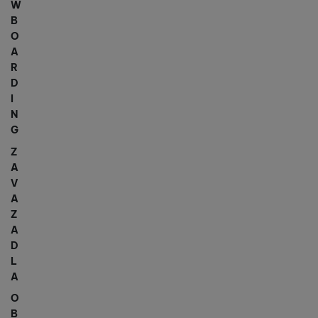
W
B
O
A
R
D
I
N
G
Z
A
V
A
Z
A
D
L
A
O
B