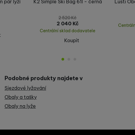
n pár lyží
K2 Simple Ski Bag 61l - černá
Lusti Oba
2 520
Kč
2 040
Kč
Centrál
Centrální sklad dodavatele
t
Koupit
Podobné produkty najdete v
Sjezdové lyžování
Obaly a tašky
Obaly na lyže