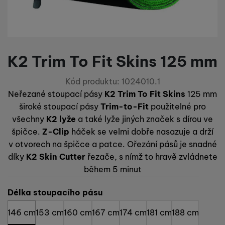
Preferenční a rozšířené funkce
Preferenční a rozšířené funkce
-
abyste nemuseli vše
porovnávání produktů a další nezbytné funkce.
nastavovat znovu a abyste se s námi mohli spojit např. pomocí
chatu
.
Povoleno
K2 Trim To Fit Skins 125 mm
Díky těmto cookies vám práci s naším webem dokážeme ještě
Analytické
Analytické
-
abychom věděli, jak se na webu chováte, a mohli
zpříjemnit. Dokážeme si zapamatovat vaše nastavení, mohou
Kód produktu:
1024010.1
náš web dále zlepšovat
.
vám pomoci s vyplňováním formulářů, umožní nám zobrazit
Povoleno
služby jako je chat a podobně.
Neřezané stoupací pásy
K2 Trim To Fit Skins
125 mm
široké stoupací pásy
Trim-to-Fit
použitelné pro
všechny
K2 lyže
a také lyže jiných značek s dírou ve
Tyto cookies nám umožňují měření výkonu našeho webu i
Marketingové
špičce.
Z-Clip
háček se velmi dobře nasazuje a drží
Marketingové
-
abychom vás neobtěžovali nevhodnou
našich reklamních kampaní. Jejich pomocí určujeme počet
reklamou
.
návštěv a zdroje návštěv našich internetových stránek. Data
v otvorech na špičce a patce. Ořezání pásů je snadné
Povoleno
získaná pomocí těchto cookies zpracováváme souhrnně a
díky
K2 Skin Cutter
řezače, s nímž to hravě zvládnete
anonymně, takže nejsme schopni identifikovat konkrétní
během 5 minut
uživatele našeho webu.
Marketingové cookies používáme my nebo naši partneři,
Vyberte variantu
Délka stoupacího pásu
abychom vám mohli zobrazit vhodné obsahy nebo reklamy jak
na našich stránkách, tak na stránkách třetích stran.
146 cm
153 cm
160 cm
167 cm
174 cm
181 cm
188 cm