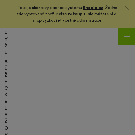
Zavřít
Toto je ukázkový obchod systému
Shopio.cz
. Žádné
zde vystavené zboží
nelze zakoupit
, ale můžete
si
e-
shop vyzkoušet
včetně administrace
.
L
Y
Ž
E
B
Ě
Ž
E
C
K
É
L
Y
Ž
O
V