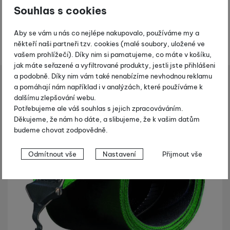
k
Souhlas s cookies
t
y
Aby se vám u nás co nejlépe nakupovalo, používáme my a
někteří naši partneři tzv. cookies (malé soubory, uložené ve
vašem prohlížeči). Díky nim si pamatujeme, co máte v košíku,
jak máte seřazené a vyfiltrované produkty, jestli jste přihlášeni
a podobně. Díky nim vám také nenabízíme nevhodnou reklamu
reeride vybavení
Stoupací pásy
K2 Trim To Fit Skins 125 mm
a pomáhají nám například i v analýzách, které používáme k
Shopio demo
dalšímu zlepšování webu.
Potřebujeme ale váš souhlas s jejich zpracováváním.
Fotografie
-22 %
Děkujeme, že nám ho dáte, a slibujeme, že k vašim datům
budeme chovat zodpovědně.
Nastavení souhlasů s kategoriemi
Odmítnout vše
Nastavení
Přijmout vše
cookies
Technické
Technické
-
bez těchto cookies náš web nebude fungovat
.
VŽDY AKTIVNÍ
Technické cookies umožňují váš průchod nákupním košíkem,