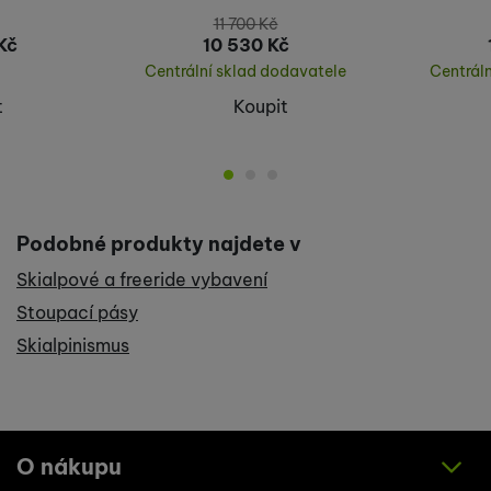
11 700
Kč
Kč
10 530
Kč
Centrální sklad dodavatele
Centrál
t
Koupit
Podobné produkty najdete v
Skialpové a freeride vybavení
Stoupací pásy
Skialpinismus
O nákupu