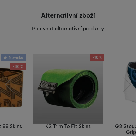
Pro vkládání recenzí je nutné se přihlásit.
Alternativní zboží
Recenze
Porovnat alternativní produkty
Nebyla přidána žádná recenze.
Novinka
-10 %
-30 %
předchozí
následující
 88 Skins
K2 Trim To Fit Skins
G3 Stoup
Grip