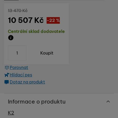
Původní cena
13 470
Kč
10 507
Kč
Sleva
2 963
(
-22
%
)
Kč
Dostupnost
Centrální sklad dodavatele
Zboží je skladem u dodavatele, doba dodání na náš s
ks
Koupit
Porovnat
Hlídací pes
Dotaz na produkt
Informace o produktu
Výrobce
K2