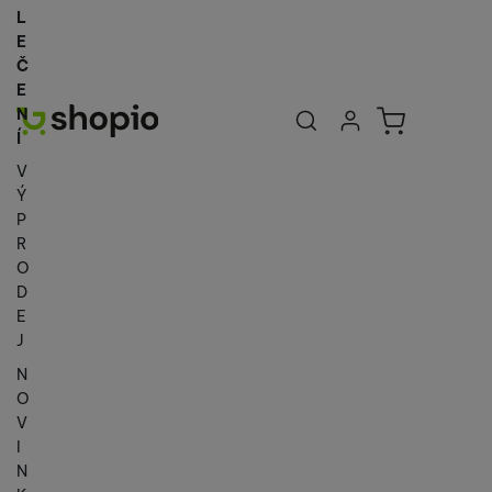
L
E
Č
E
Uživatelská se
Košík
N
Přihlásit se
Í
V
Ý
P
R
O
D
E
J
N
O
V
I
N