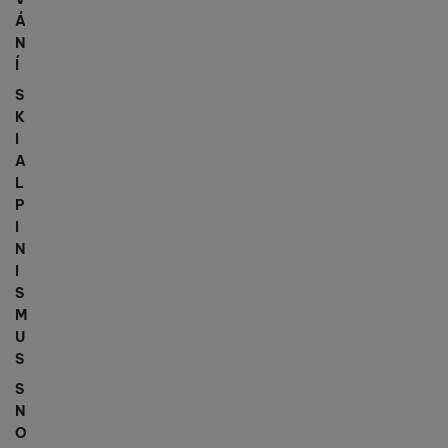
Á
N
Í
S
K
I
A
L
P
I
N
I
S
M
U
S
S
N
O