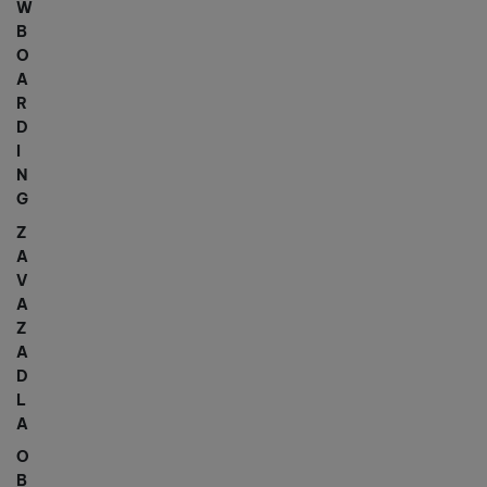
W
B
O
A
R
D
I
N
G
Z
A
V
A
Z
A
D
L
A
O
B