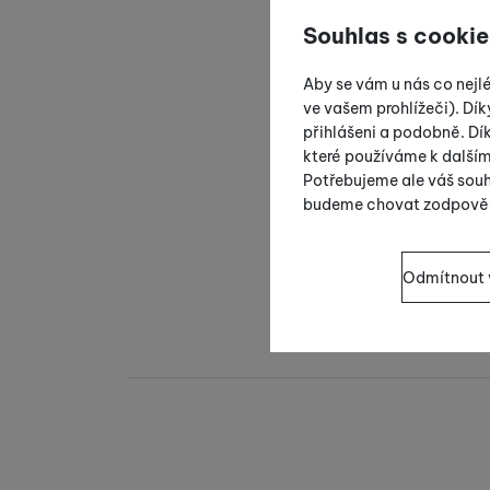
Souhlas s cookie
Aby se vám u nás co nejl
ve vašem prohlížeči). Dík
přihlášeni a podobně. D
které používáme k další
Potřebujeme ale váš souh
budeme chovat zodpově
Nastavení souhla
Odmítnout 
Technické
Technické
-
bez těchto 
VŽDY AKTIVNÍ
Technické cookies umožň
Preferenční a ro
Preferenční a rozšířené
pomocí chatu
.
Povoleno