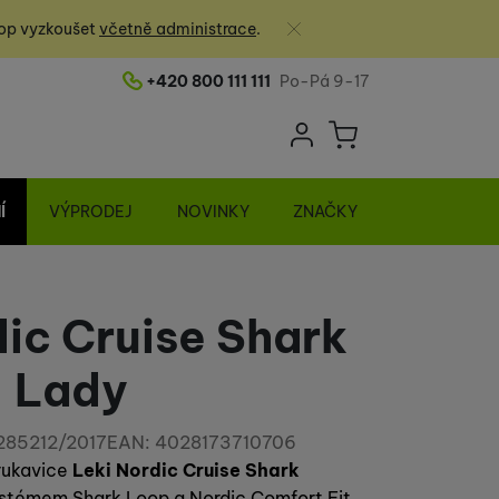
Zavřít
op vyzkoušet
včetně administrace
.
+420 800 111 111
Po-Pá 9-17
Telefonní číslo
Uživatelská sek
Košík
Přihlásit se
Í
VÝPRODEJ
NOVINKY
ZNAČKY
dic Cruise Shark
Lady
285212/2017
EAN:
4028173710706
rukavice
Leki Nordic Cruise Shark
ystémem Shark Loop a Nordic Comfort Fit