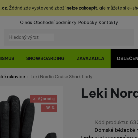
.cz
. Žádné zde vystavené zboží
nelze zakoupit
, ale můžete
si
e-sh
O nás
Obchodní podmínky
Pobočky
Kontakty
Vyhledávání
NISMUS
SNOWBOARDING
ZAVAZADLA
OBLEČEN
ké rukavice
Leki Nordic Cruise Shark Lady
Leki Nor
Výprodej
-35 %
Kód produktu:
63
Dámské běžecké 
Lady
s integro­vaným s