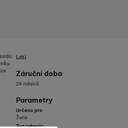
Výrobce
Nordic
Leki
níky.
ice
Záruční doba
24 měsíců
Parametry
Určeno pro
Žena
Typ rukavic