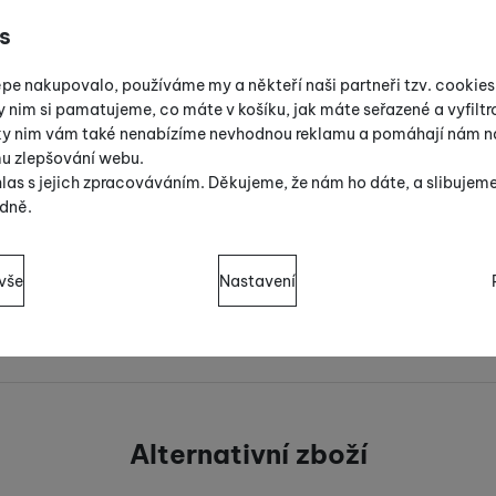
s
épe nakupovalo, používáme my a někteří naši partneři tzv. cookie
y nim si pamatujeme, co máte v košíku, jak máte seřazené a vyfiltro
íky nim vám také nenabízíme nevhodnou reklamu a pomáhají nám na
mu zlepšování webu.
las s jejich zpracováváním. Děkujeme, že nám ho dáte, a slibujem
dně.
sů s kategoriemi cookies
vše
Nastavení
cookies náš web nebude fungovat
.
ují váš průchod nákupním košíkem, porovnávání produktů a další 
zšířené funkce
 funkce
-
abyste nemuseli vše nastavovat znovu a abyste se s námi 
Alternativní zboží