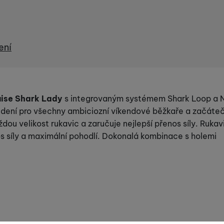
ení
uise Shark Lady
s integro­vaným systémem Shark Loop a 
edení pro všechny ambiciozní víkendové běžkaře a začáteč
ou velikost rukavic a zaručuje nejlepší přenos síly. Rukav
s síly a maximální pohodlí. Dokonalá kombinace s holemi