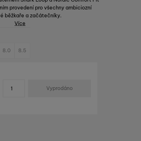
vním provedení pro všechny ambiciozní
é běžkaře a začátečníky.
Více
8.0
8.5
ks
va
Kč
)
Vyprodáno
zakoupit