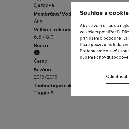
Sjezdové
Souhlas s cookie
Membrána/Voděodolnost
Ano
Aby se vám u nás co nejl
Velikost rukavic
ve vašem prohlížeči). Dík
6.5 / 8.0
přihlášeni a podobně. D
které používáme k další
Barva
Potřebujeme ale váš souh
budeme chovat zodpově
Převládající barva výrobku.
Černá
Nastavení souhla
Sezóna
Odmítnout 
2015/2016
Technické
Technické
-
bez těchto 
Technologie rukavice
VŽDY AKTIVNÍ
Trigger S
Technické cookies umožň
Preferenční a ro
Preferenční a rozšířené
pomocí chatu
.
Povoleno