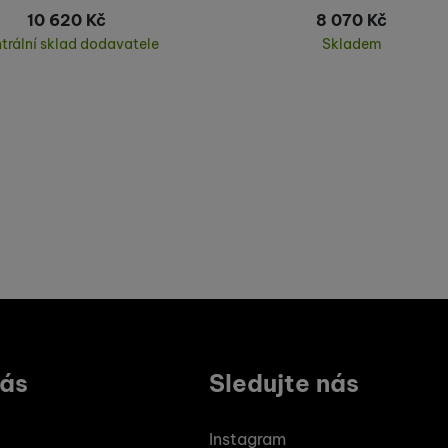
10 620
Kč
8 070
Kč
trální sklad dodavatele
Skladem
Koupit
Koupit
vás
Sledujte nás
Instagram