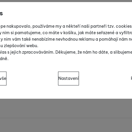
s
épe nakupovalo, používáme my a někteří naši partneři tzv. cookie
y nim si pamatujeme, co máte v košíku, jak máte seřazené a vyfiltro
íky nim vám také nenabízíme nevhodnou reklamu a pomáhají nám na
mu zlepšování webu.
las s jejich zpracováváním. Děkujeme, že nám ho dáte, a slibujem
dně.
sů s kategoriemi cookies
vše
Nastavení
cookies náš web nebude fungovat
.
ují váš průchod nákupním košíkem, porovnávání produktů a další 
zšířené funkce
 funkce
-
abyste nemuseli vše nastavovat znovu a abyste se s námi 