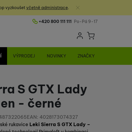
Zavřít
op vyzkoušet
včetně administrace
.
+420 800 111 111
Po-Pá 9-17
Telefonní číslo
Uživatelská sek
Košík
Přihlásit se
Í
VÝPRODEJ
NOVINKY
ZNAČKY
erra S GTX Lady
ten - černé
487322065
EAN:
4028173074327
ské rukavice
Leki Sierra S GTX Lady –
plené technologií Primaloft v kombinaci