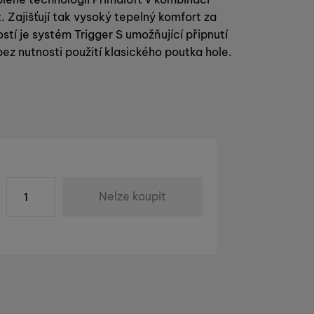
Zajišťují tak vysoký tepelný komfort za
tí je systém Trigger S umožňující připnutí
bez nutnosti použití klasického poutka hole.
ks
va
Kč
)
Nelze koupit
 u dodavatele. Datum dodání není známé.