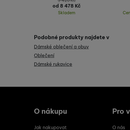
9 420
Kč
od 8 478
Kč
Skladem
Cen
Koupit
Podobné produkty najdete v
Dámské oblečení a obuv
Oblečení
Dámské rukavice
O nákupu
Pro 
Jak nakupovat
O nás