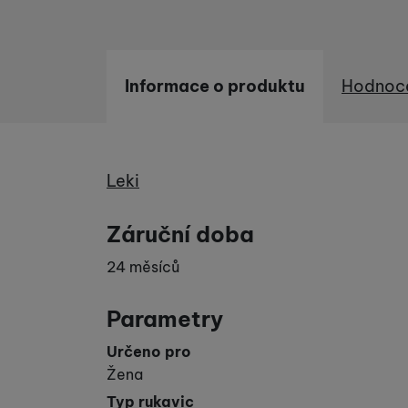
Informace o produktu
Hodnoc
Informace o produktu
Výrobce
Leki
Záruční doba
24 měsíců
Parametry
Určeno pro
Žena
Typ rukavic