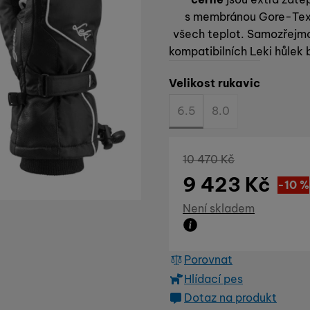
s membránou Gore-Tex. 
všech teplot. Samozřejmos
kompatibilních Leki hůlek 
Vyberte variantu
Velikost rukavic
6.5
8.0
Původní cena
10 470
Kč
9 423
Kč
Sle
1 047
(
-10
%
Dostupnost
Není skladem
Zboží není skladem ani
Porovnat
Hlídací pes
Dotaz na produkt