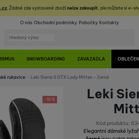
.cz
. Žádné zde vystavené zboží
nelze zakoupit
, ale můžete
si
e-sh
O nás
Obchodní podmínky
Pobočky
Kontakty
Vyhledávání
NISMUS
SNOWBOARDING
ZAVAZADLA
OBLEČEN
ké rukavice
Leki Sierra S GTX Lady Mitten - černé
Leki Si
-10 %
Mit
Kód produktu:
63
Elegantní dámské lyžař
černé
jsou extra zate