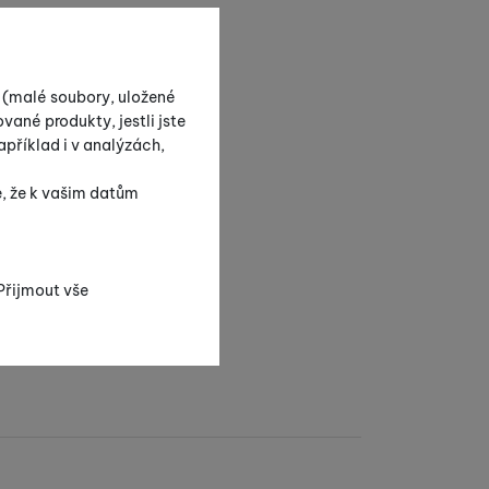
s (malé soubory, uložené
vané produkty, jestli jste
příklad i v analýzách,
e, že k vašim datům
Přijmout vše
nezbytné funkce.
mohli spojit např.